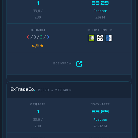
1
89,29
33,6 /
Резерв:
280
234 M
0
/
0
/
3
/
0
4,9 ★
ExTradeCo
BEP20 ↔ МТС Банк
1
89,29
33,6 /
Резерв:
280
43532 M