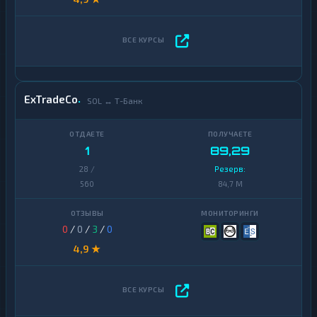
ExTradeCo
SOL ↔ Т-Банк
1
89,29
28 /
Резерв:
560
84,7 M
0
/
0
/
3
/
0
4,9 ★