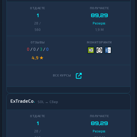
1
89,29
28 /
Резерв:
560
1,9 M
0
/
0
/
3
/
0
4,9 ★
ExTradeCo
SOL ↔ Сбер
1
89,29
28 /
Резерв: