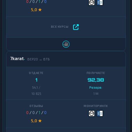
0
/
0
/
1
/
0
5,0 ★
7karat
BEP20 ↔ ВТБ
1
92,38
54,1 /
Резерв:
10 825
1 M
0
/
0
/
1
/
0
5,0 ★