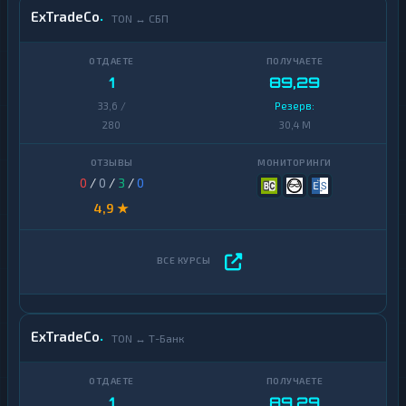
ExTradeCo
TON ↔ СБП
1
89,29
33,6 /
Резерв:
280
30,4 M
0
/
0
/
3
/
0
4,9 ★
ExTradeCo
TON ↔ Т-Банк
1
89,29