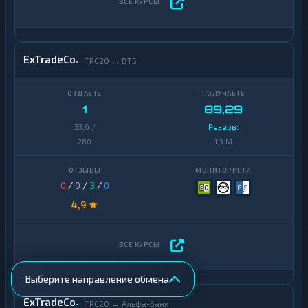
ExTradeCo
TRC20 ↔ ВТБ
1
89,29
33,6 /
Резерв:
280
1,3 M
0
/
0
/
3
/
0
4,9 ★
Выберите направление обмена
ExTradeCo
TRC20 ↔ Альфа-Банк