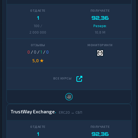
1
92,36
100 /
Резерв:
2 000 000
10,8 M
0
/
0
/
1
/
0
5,0 ★
TrustWay Exchange
ERC20 ↔ СБП
1
92,36