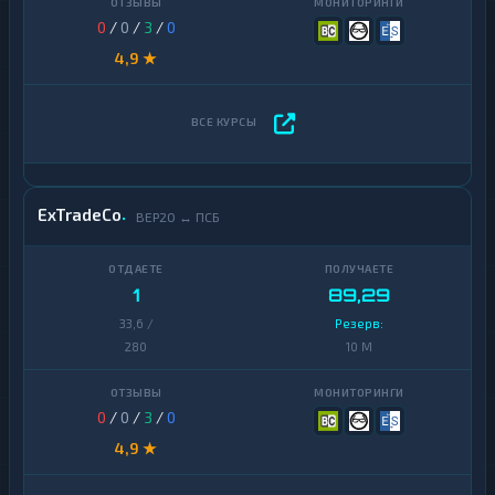
0
/
0
/
3
/
0
4,9 ★
ExTradeCo
BEP20 ↔ ПСБ
1
89,29
33,6 /
Резерв:
280
10 M
0
/
0
/
3
/
0
4,9 ★