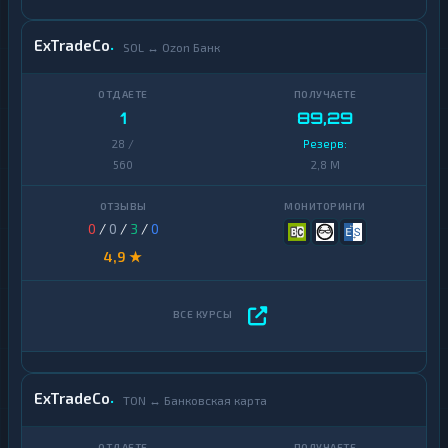
ExTradeCo
SOL ↔ Ozon Банк
1
89,29
28 /
Резерв:
560
2,8 M
0
/
0
/
3
/
0
4,9 ★
ExTradeCo
TON ↔ Банковская карта