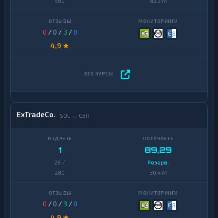
560
83,2 M
0
/
0
/
3
/
0
4,9 ★
ExTradeCo
SOL ↔ СБП
1
89,29
28 /
Резерв:
280
30,4 M
0
/
0
/
3
/
0
4,9 ★