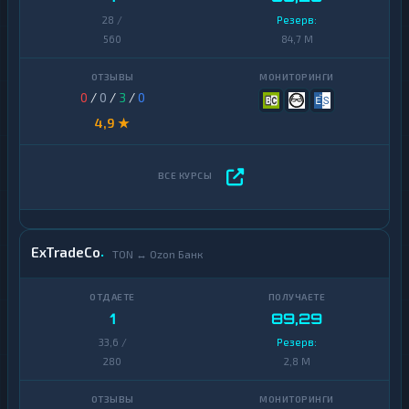
28 /
Резерв:
560
84,7 M
0
/
0
/
3
/
0
4,9 ★
ExTradeCo
TON ↔ Ozon Банк
1
89,29
33,6 /
Резерв:
280
2,8 M