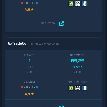
0
/
0
/
3
/
0
4,9 ★
ExTradeCo
TRC20 ↔ Газпромбанк
1
89,29
33,6 /
Резерв:
280
234 M
0
/
0
/
3
/
0
4,9 ★