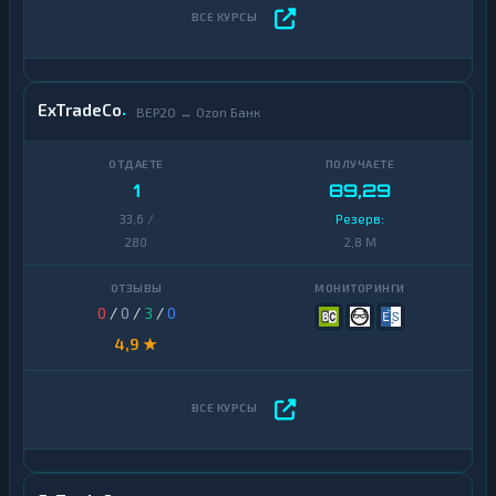
ExTradeCo
BEP20 ↔ Ozon Банк
1
89,29
33,6 /
Резерв:
280
2,8 M
0
/
0
/
3
/
0
4,9 ★