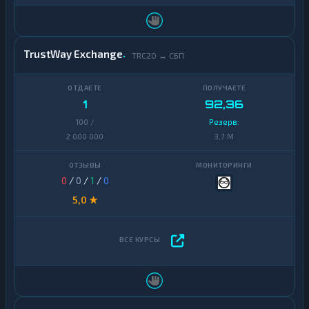
TrustWay Exchange
TRC20 ↔ СБП
1
92,36
100 /
Резерв:
2 000 000
3,7 M
0
/
0
/
1
/
0
5,0 ★