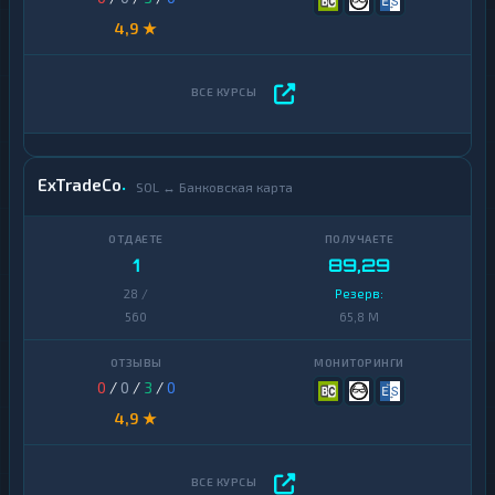
4,9 ★
ExTradeCo
SOL ↔ Банковская карта
1
89,29
28 /
Резерв:
560
65,8 M
0
/
0
/
3
/
0
4,9 ★