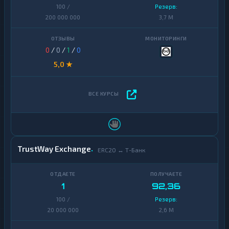
100 /
Резерв:
200 000 000
3,7 M
0
/
0
/
1
/
0
5,0 ★
TrustWay Exchange
ERC20 ↔ Т-Банк
1
92,36
100 /
Резерв:
20 000 000
2,6 M