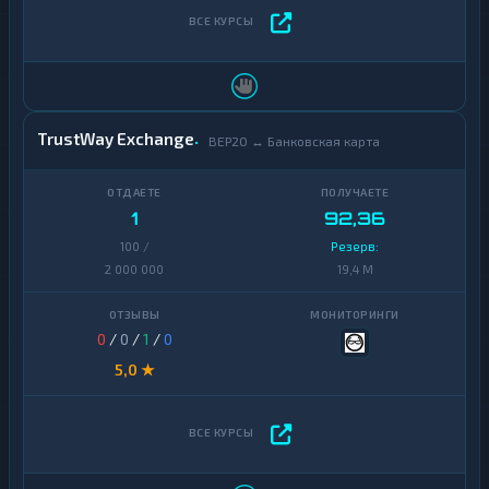
TrustWay Exchange
BEP20 ↔ Банковская карта
1
92,36
100 /
Резерв:
2 000 000
19,4 M
0
/
0
/
1
/
0
5,0 ★