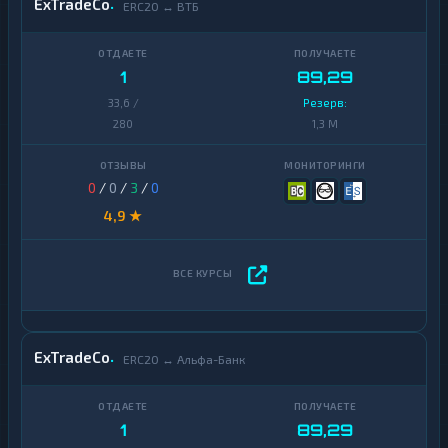
ExTradeCo
ERC20 ↔ ВТБ
1
89,29
33,6 /
Резерв:
280
1,3 M
0
/
0
/
3
/
0
4,9 ★
ExTradeCo
ERC20 ↔ Альфа-Банк
1
89,29