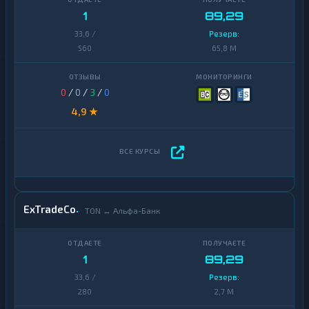
1
89,29
33,6 /
Резерв:
560
65,8 M
0
/
0
/
3
/
0
4,9 ★
ExTradeCo
TON ↔ Альфа-Банк
1
89,29
33,6 /
Резерв:
280
2,7 M