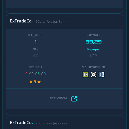
ExTradeCo
SOL ↔ Альфа-Банк
1
89,29
28 /
Резерв:
560
2,7 M
0
/
0
/
3
/
0
4,9 ★
ExTradeCo
SOL ↔ Райффайзен