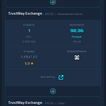
TrustWay Exchange
ERC20 ↔ Банковская карта
1
92,36
100 /
Резерв:
2 000 000
19,4 M
0
/
0
/
1
/
0
5,0 ★
TrustWay Exchange
ERC20 ↔ Сбер