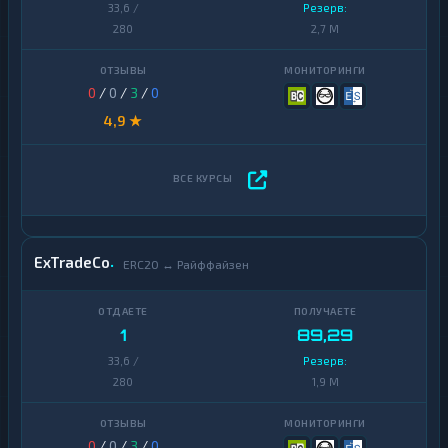
33,6 /
Резерв:
280
2,7 M
0
/
0
/
3
/
0
4,9 ★
ExTradeCo
ERC20 ↔ Райффайзен
1
89,29
33,6 /
Резерв:
280
1,9 M
0
/
0
/
3
/
0