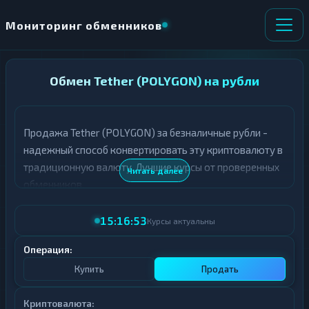
Мониторинг обменников
НАПРАВЛЕНИЕ
Обмен Tether (POLYGON) на рубли
×
ОБМЕНА
Продажа Tether (POLYGON) за безналичные рубли -
★ ИЗБРАННОЕ
ВСЕ РАЗДЕЛЫ
надежный способ конвертировать эту криптовалюту в
традиционную валюту. Лучшие курсы от проверенных
О
П
Читать далее
Т
О
обменников.
Д
Л
А
У
15:16:53
Ё
Ч
Курсы актуальны
Т
А
Е
Е
Операция:
Т
Купить
Продать
Е
Криптовалюта: