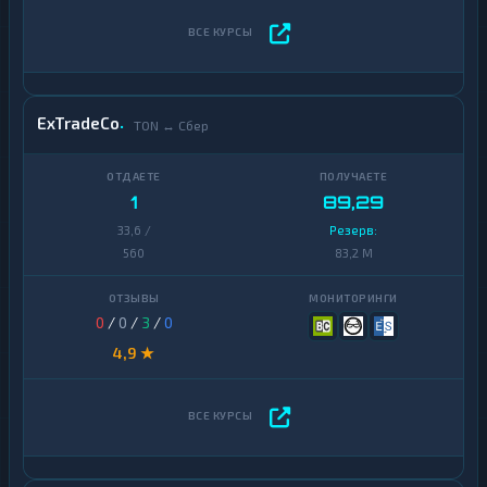
ExTradeCo
TON ↔ Сбер
1
89,29
33,6 /
Резерв:
560
83,2 M
0
/
0
/
3
/
0
4,9 ★