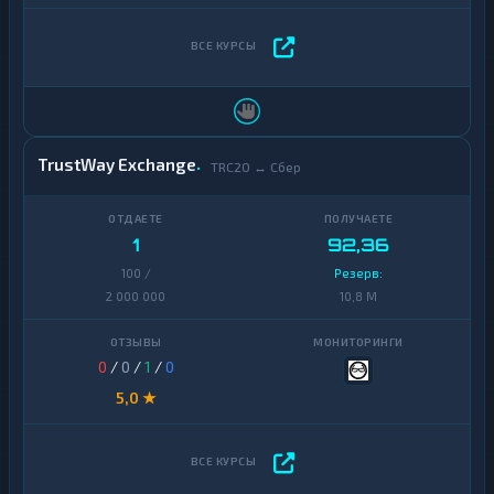
TrustWay Exchange
TRC20 ↔ Сбер
1
92,36
100 /
Резерв:
2 000 000
10,8 M
0
/
0
/
1
/
0
5,0 ★