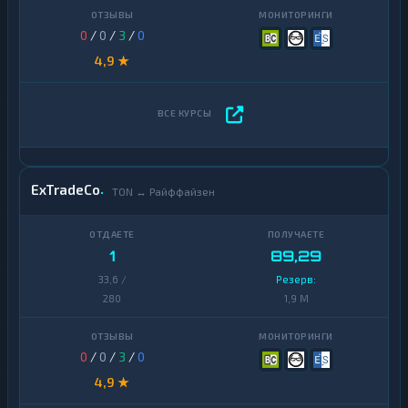
0
/
0
/
3
/
0
4,9 ★
ExTradeCo
TON ↔ Райффайзен
1
89,29
33,6 /
Резерв:
280
1,9 M
0
/
0
/
3
/
0
4,9 ★