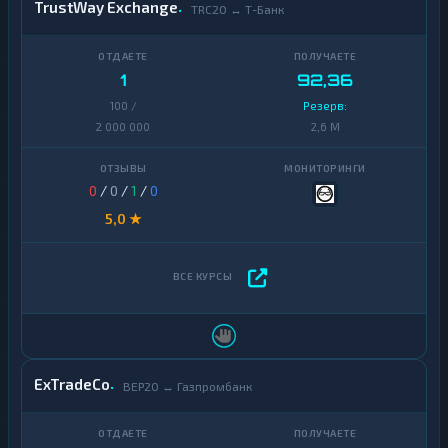
TrustWay Exchange
TRC20 ↔ Т-Банк
1
92,36
100 /
Резерв:
2 000 000
2,6 M
0
/
0
/
1
/
0
5,0 ★
ExTradeCo
BEP20 ↔ Газпромбанк