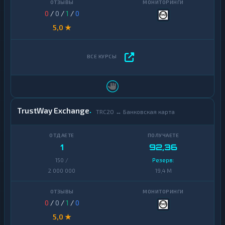
0
/
0
/
1
/
0
5,0 ★
TrustWay Exchange
TRC20 ↔ Банковская карта
1
92,36
150 /
Резерв:
2 000 000
19,4 M
0
/
0
/
1
/
0
5,0 ★