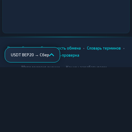
•
•
•
•
Вики
Города
Безопасность обмена
Словарь терминов
USDT BEP20 → Сбер
AML-проверка
•
•
Методология оценки
Как мы зарабатываем
Для обменников
Купить крипту
Продать крипту
Купить за рубли