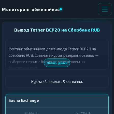
Мониторинг обменников
НАПРАВЛЕНИЕ
Вывод Tether BEP20 на Сбербанк RUB
×
ОБМЕНА
Рейтинг обменников для вывода Tether BEP20 на
★ ИЗБРАННОЕ
ВСЕ РАЗДЕЛЫ
Сбербанк RUB. Сравните курсы, резервы и отзывы —
выберите сервис с быстрым зачислением на
О
П
Читать далее
Т
О
банковский счёт.
Д
Л
А
У
Ё
Ч
Курсы обновились 6 сек назад.
Т
А
Е
Е
Т
USDT BEP20
Sasha Exchange
Е
Сбер