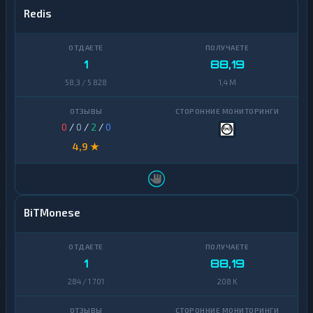
Redis
1
88,19
58,3 / 5 828
1,4 M
0
/
0
/
2
/
0
4,9 ★
BiTMonese
1
88,19
284 / 1 701
208 K