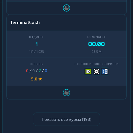
TerminalCash
1
88,08
114 / 1 023
25,5 M
0
/
0
/
2
/
0
5,0 ★
Показать все курсы (
198
)