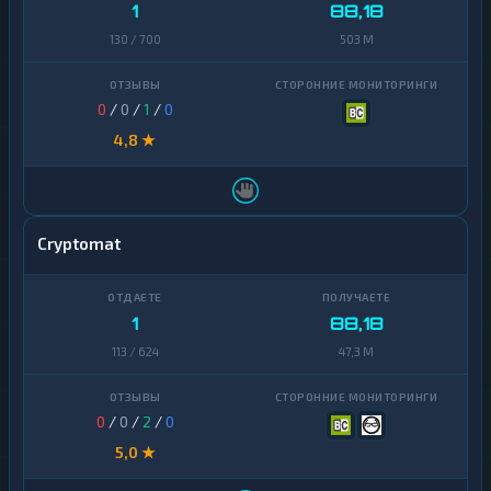
1
88,18
130 / 700
503 M
0
/
0
/
1
/
0
4,8 ★
Cryptomat
1
88,18
113 / 624
47,3 M
0
/
0
/
2
/
0
5,0 ★