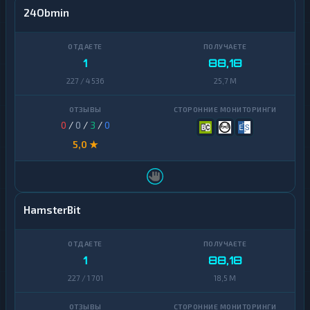
24Obmin
1
88,18
227 / 4 536
25,7 M
0
/
0
/
3
/
0
5,0 ★
HamsterBit
1
88,18
227 / 1 701
18,5 M