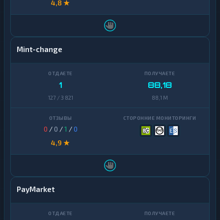
4,8 ★
Mint-change
1
88,18
127 / 3 821
88,1 M
0
/
0
/
1
/
0
4,9 ★
PayMarket