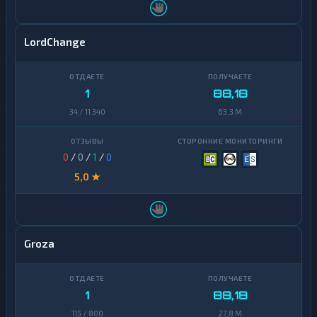
LordChange
1
88,18
34 / 11 340
63,3 M
0
/
0
/
1
/
0
5,0 ★
Groza
1
88,18
115 / 800
27,8 M