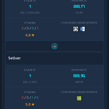
1
88,17
100 / 2 000 000
9,5 M
0
/
0
/
0
/
1
4,6 ★
Sellver
1
88,16
243 / 2 003
480 M
0
/
0
/
1
/
0
5,0 ★