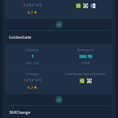
0
/
0
/
1
/
0
4,7 ★
GoldenGate
1
88,19
240 / 520
97,6 M
0
/
1
/
1
/
0
4,7 ★
369Change