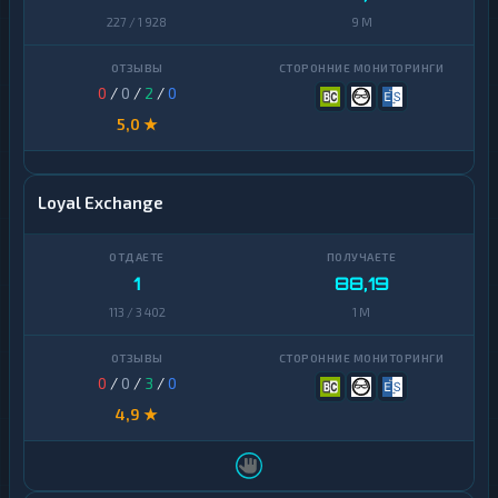
227 / 1 928
9 M
0
/
0
/
2
/
0
5,0 ★
Loyal Exchange
1
88,19
113 / 3 402
1 M
0
/
0
/
3
/
0
4,9 ★