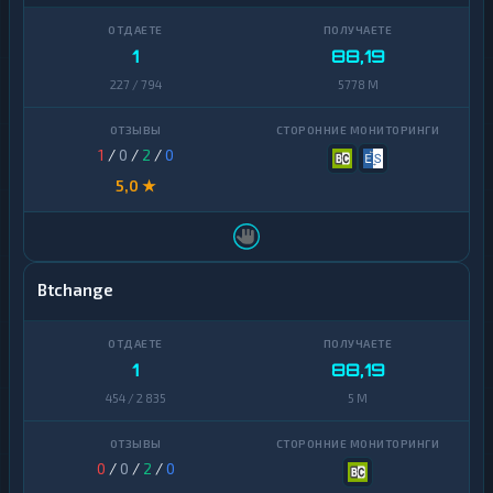
1
88,19
227 / 794
5778 M
1
/
0
/
2
/
0
5,0 ★
Btchange
1
88,19
454 / 2 835
5 M
0
/
0
/
2
/
0