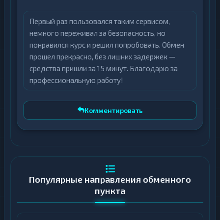
информацию о курсах, резервах и статусе
операций в реальном времени.
Первый раз пользовался таким сервисом,
немного переживал за безопасность, но
Отзывы и обратная связь
понравился курс и решил попробовать. Обмен
прошел прекрасно, без лишних задержек —
Ниже на странице размещен раздел
средства пришли за 15 минут. Благодарю за
отзывов о Pangeya Exchange. Посетители
профессиональную работу!
могут изучить опыт других клиентов и
оставить свой отзыв после обмена, что
Комментировать
способствует объективной оценке сервиса.
Популярные направления обменного
пункта