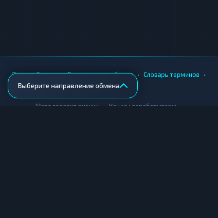
•
•
•
•
Вики
Города
Безопасность обмена
Словарь терминов
Выберите направление обмена
AML-проверка
•
•
Методология оценки
Как мы зарабатываем
Для обменников
Купить крипту
Продать крипту
Купить за рубли
Продать за рубли