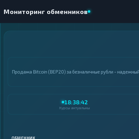
Мониторинг обменников
×
НАПРАВЛЕНИЕ ОБМЕНА
★ ИЗБРАННОЕ
ВСЕ РАЗДЕЛЫ
Продажа Bitcoin (BEP20) за безналичные рубли - надежны
ОТДАЁТЕ
ПОЛУЧАЕТЕ
18:38:42
Курсы актуальны
ВСЕ РАЗДЕЛЫ
ВСЕ РАЗДЕЛЫ
Криптовалюты
Криптовалюты
69
69
▶
▶
Интернет-банкинг
Интернет-банкинг
42
42
▶
▶
ОБМЕННИК