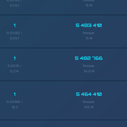
0,547
15 M
1
5 483 410
0,00182 /
Резерв:
0,547
15 M
1
5 482 766
0,0018 /
Резерв:
0,274
34,8 M
1
5 464 410
0,00366 /
Резерв:
18,3
100 M