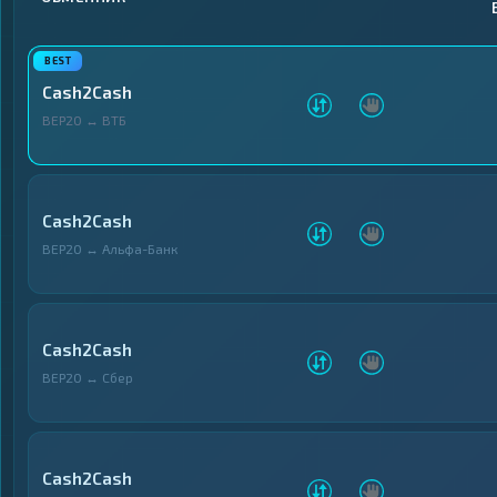
Криптобиржи
Криптобиржи
1
1
▶
▶
Электронные
Электронные
13
13
▶
▶
Деньги
Деньги
Cash2Cash
Банковские счета
Банковские счета
BEP20 ↔ ВТБ
25
25
▶
▶
и карты
и карты
Денежные
Денежные
2
2
▶
▶
переводы
переводы
Cash2Cash
Наличные
Наличные
17
17
▶
▶
BEP20 ↔ Альфа-Банк
Cash2Cash
BEP20 ↔ Сбер
Cash2Cash