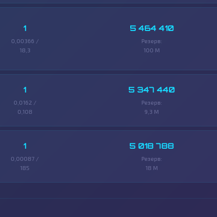
1
5 464 410
0,00366 /
Резерв:
18,3
100 M
1
5 347 440
0,0162 /
Резерв:
0,108
9,3 M
1
5 018 788
0,00087 /
Резерв:
185
18 M