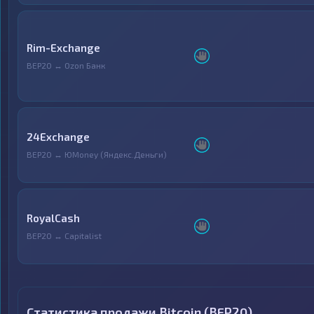
Rim-Exchange
BEP20 ↔ Ozon Банк
24Exchange
BEP20 ↔ ЮMoney (Яндекс.Деньги)
RoyalCash
BEP20 ↔ Capitalist
Статистика продажи Bitcoin (BEP20)