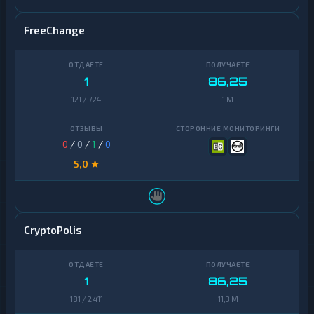
FreeChange
1
86,25
121 / 724
1 M
0
/
0
/
1
/
0
5,0 ★
CryptoPolis
1
86,25
181 / 2 411
11,3 M