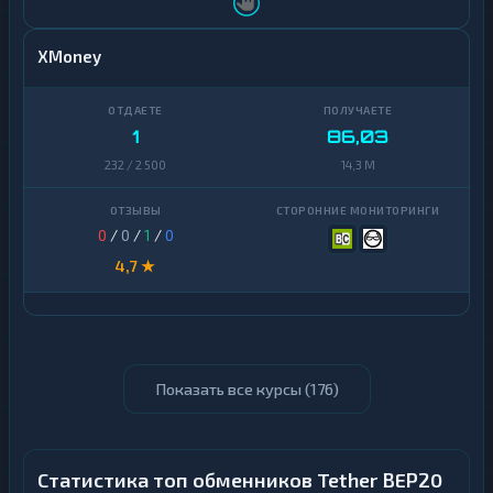
XMoney
1
86,03
232 / 2 500
14,3 M
0
/
0
/
1
/
0
4,7 ★
Показать все курсы (
176
)
Статистика топ обменников Tether BEP20