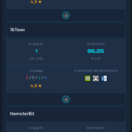
4,8 ★
16Тонн
1
86,25
116 / 696
61,5 M
0
/
0
/
2
/
0
4,8 ★
HamsterBit