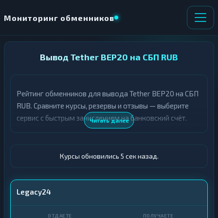
Мониторинг обменников
НАПРАВЛЕНИЕ
Вывод Tether BEP20 на СБП RUB
×
ОБМЕНА
Рейтинг обменников для вывода Tether BEP20 на СБП
★ ИЗБРАННОЕ
ВСЕ РАЗДЕЛЫ
RUB. Сравните курсы, резервы и отзывы — выберите
сервис с быстрым зачислением на банковский счёт.
О
П
Читать далее
Т
О
Д
Л
А
У
Ё
Ч
Курсы обновились 6 сек назад.
Т
А
Е
Е
Т
USDT BEP20
Legacy24
Е
СБП