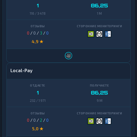
1
86,25
116 / 3 478
1 M
0
/
0
/
3
/
0
4,9 ★
Local-Pay
1
86,25
232 / 1 971
9 M
0
/
0
/
2
/
0
5,0 ★