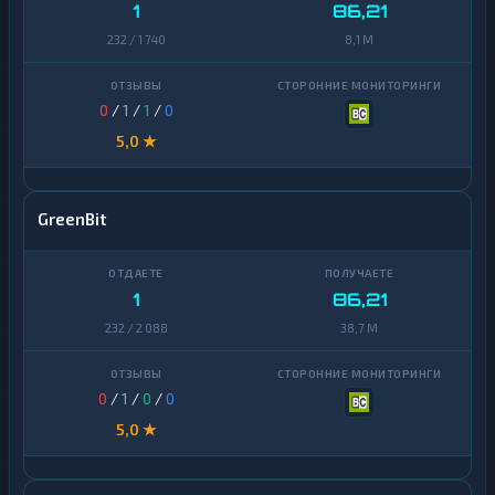
1
86,21
232 / 1 740
8,1 M
0
/
1
/
1
/
0
5,0 ★
GreenBit
1
86,21
232 / 2 088
38,7 M
0
/
1
/
0
/
0
5,0 ★