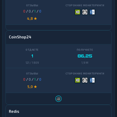
0
/
0
/
1
/
0
4,8 ★
CoinShop24
1
86,25
121 / 1 809
1,9 M
0
/
0
/
1
/
0
5,0 ★
Redis