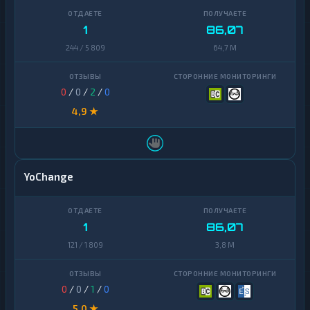
1
86,07
244 / 5 809
64,7 M
0
/
0
/
2
/
0
4,9 ★
YoChange
1
86,07
121 / 1 809
3,8 M
0
/
0
/
1
/
0
5,0 ★