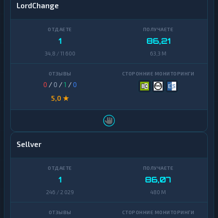
LordChange
1
86,21
34,8 / 11 600
63,3 M
0
/
0
/
1
/
0
5,0 ★
Sellver
1
86,07
246 / 2 029
480 M