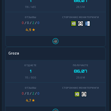
1
86,07
116 / 465
26,5 M
0
/
0
/
2
/
0
4,9 ★
Groza
1
86,07
115 / 800
29,6 M
0
/
0
/
2
/
0
4,7 ★