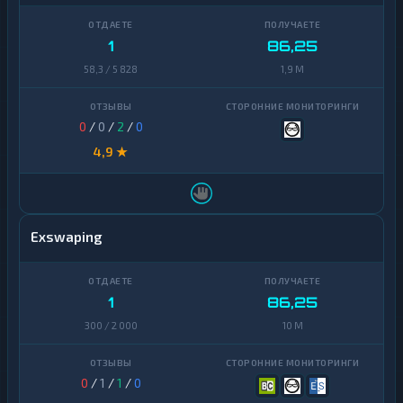
1
86,25
58,3 / 5 828
1,9 M
0
/
0
/
2
/
0
4,9 ★
Exswaping
1
86,25
300 / 2 000
10 M
0
/
1
/
1
/
0