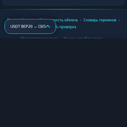
•
•
•
•
Вики
Города
Безопасность обмена
Словарь терминов
USDT BEP20 → СБП
AML-проверка
•
•
Методология оценки
Как мы зарабатываем
Для обменников
Купить крипту
Продать крипту
Купить за рубли
Продать за рубли
© Мониторинг обменников — 2026