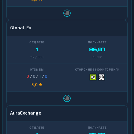
Global-Ex
1
86,07
117 / 800
60,1 M
0
/
0
/
1
/
0
5,0 ★
AuraExchange