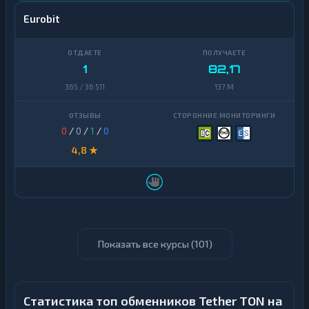
Eurobit
1
82,17
365 / 36 511
137 M
0
/
0
/
1
/
0
4,8 ★
Показать все курсы (
101
)
Статистика топ обменников Tether TON на