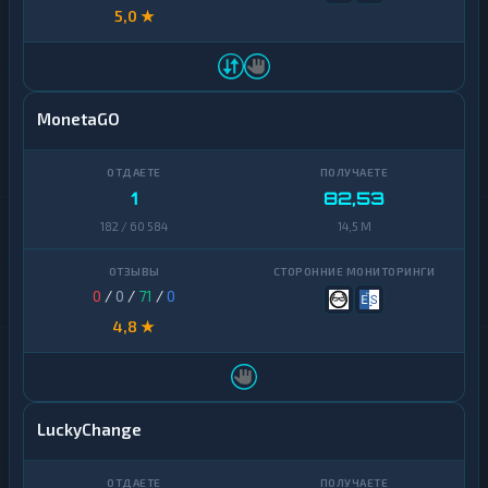
5,0 ★
MonetaGO
1
82,53
182 / 60 584
14,5 M
0
/
0
/
71
/
0
4,8 ★
LuckyChange