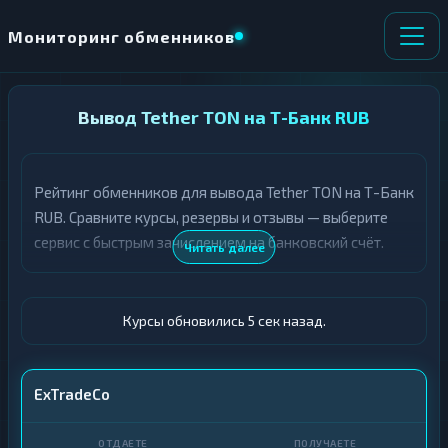
Мониторинг обменников
НАПРАВЛЕНИЕ
Вывод Tether TON на Т-Банк RUB
×
ОБМЕНА
Рейтинг обменников для вывода Tether TON на Т-Банк
★ ИЗБРАННОЕ
ВСЕ РАЗДЕЛЫ
RUB. Сравните курсы, резервы и отзывы — выберите
сервис с быстрым зачислением на банковский счёт.
О
П
Читать далее
Т
О
Д
Л
А
У
Ё
Ч
Курсы обновились 6 сек назад.
Т
А
Е
Е
Т
USDT TON
ExTradeCo
Е
Т-Банк