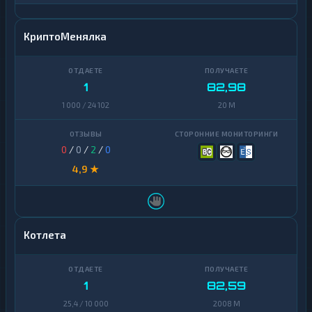
КриптоМенялка
1
82,98
1 000 / 24 102
20 M
0
/
0
/
2
/
0
4,9 ★
Котлета
1
82,59
25,4 / 10 000
2008 M