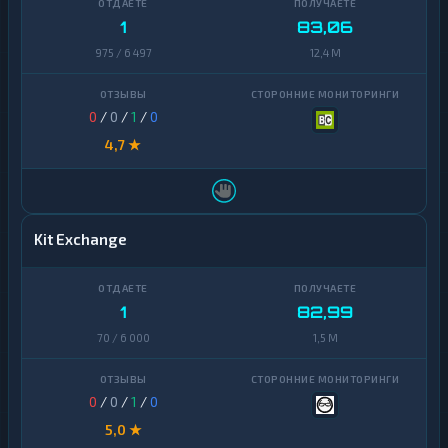
1
83,06
975 / 6 497
12,4 M
0
/
0
/
1
/
0
4,7 ★
Kit Exchange
1
82,99
70 / 6 000
1,5 M
0
/
0
/
1
/
0
5,0 ★