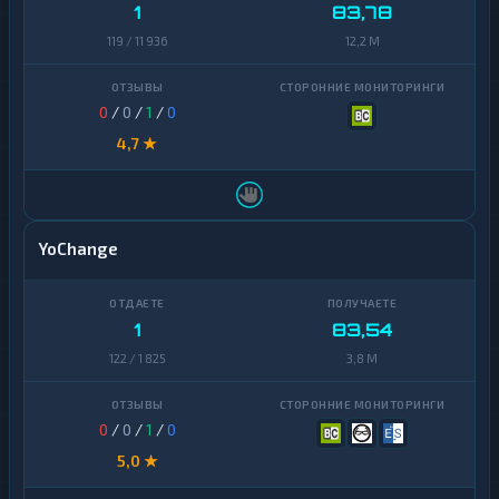
1
83,78
Ontology
1
119 / 11 936
12,2 M
PancakeSwap
1
CAKE
0
/
0
/
1
/
0
Pax
1
Dollar
4,7 ★
Pepe
1
Polkadot
1
YoChange
Polygon
1
Qtum
1
1
83,54
Ravencoin
1
122 / 1 825
3,8 M
Shiba
2
Stellar
0
/
0
/
1
/
0
1
5,0 ★
Sui
1