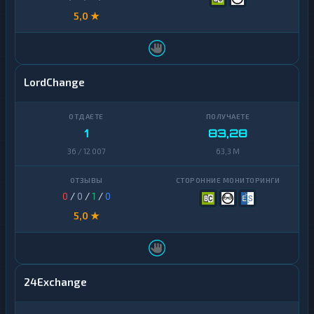
5,0 ★
LordChange
1
83,28
36 / 12 007
63,3 M
0
/
0
/
1
/
0
5,0 ★
24Exchange