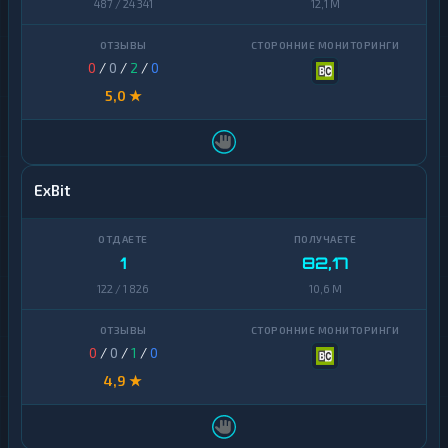
487 / 24 341
12,1 M
0
/
0
/
2
/
0
5,0 ★
ExBit
1
82,17
122 / 1 826
10,6 M
0
/
0
/
1
/
0
4,9 ★