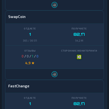
SwapCoin
1
82,17
365 / 36 511
54,2 M
0
/
0
/
1
/
0
4,9 ★
FastChange
1
82,17