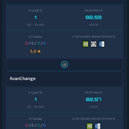
1
82,59
242 / 54 489
450 M
0
/
0
/
2
/
0
5,0 ★
AvanChange
1
82,57
125 / 10 000
5,6 M
0
/
0
/
2
/
0