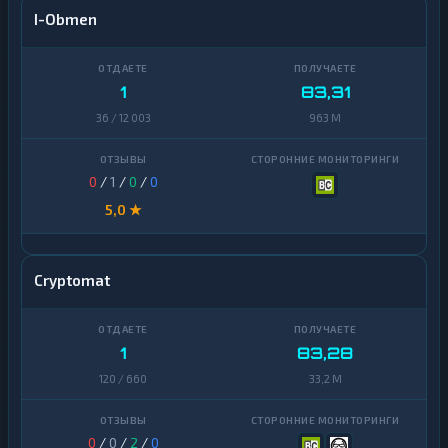
I-Obmen
1
83,31
36 / 12 003
963 M
0
/
1
/
0
/
0
5,0 ★
Cryptomat
1
83,28
120 / 660
33,2 M
0
/
0
/
2
/
0