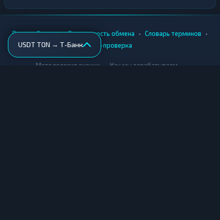
•
•
•
•
Вики
Города
Безопасность обмена
Словарь терминов
USDT TON → Т-Банк
AML-проверка
•
•
Методология оценки
Как мы зарабатываем
Для обменников
Купить крипту
Продать крипту
Купить за рубли
Продать за рубли
© Мониторинг обменников — 2026