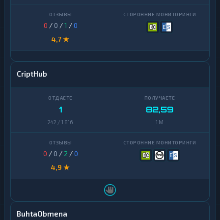
0
/
0
/
1
/
0
4,7 ★
CriptHub
1
82,59
242 / 1 816
1 M
0
/
0
/
2
/
0
4,9 ★
BuhtaObmena