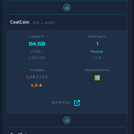
CoolCoin
ПСБ ↔ AVAXC
84,50
1
42 166 /
Резерв:
2 000 000
1,9 M
0
/
0
/
2
/
0
4,8 ★