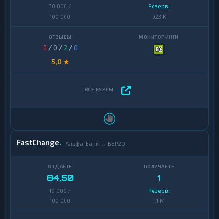
30 000 /
Резерв:
100 000
923 K
0
/
0
/
2
/
0
5,0 ★
FastChange
Альфа-Банк ↔ BEP20
84,50
1
10 000 /
Резерв:
100 000
1,1 M