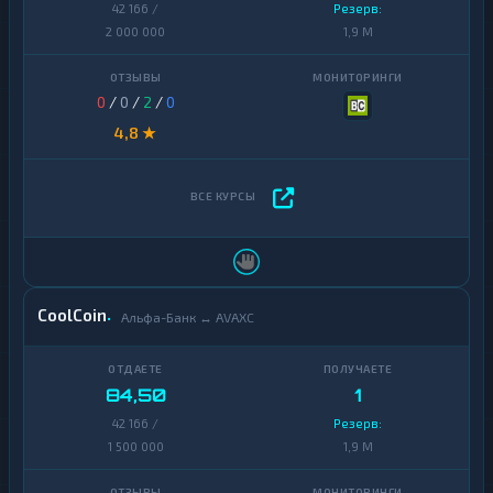
42 166 /
Резерв:
2 000 000
1,9 M
0
/
0
/
2
/
0
4,8 ★
CoolCoin
Альфа-Банк ↔ AVAXC
84,50
1
42 166 /
Резерв:
1 500 000
1,9 M