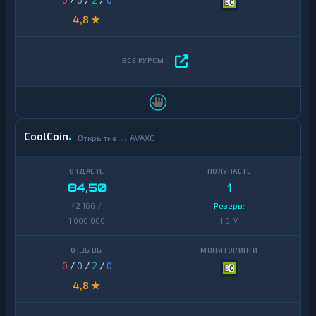
4,8 ★
CoolCoin
Открытие ↔ AVAXC
84,50
1
42 166 /
Резерв:
1 000 000
1,9 M
0
/
0
/
2
/
0
4,8 ★