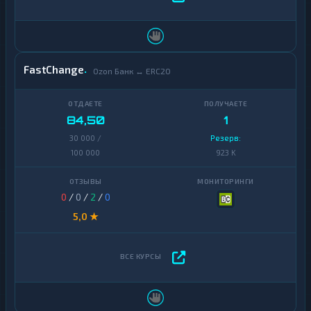
FastChange
Ozon Банк ↔ ERC20
84,50
1
30 000 /
Резерв:
100 000
923 K
0
/
0
/
2
/
0
5,0 ★