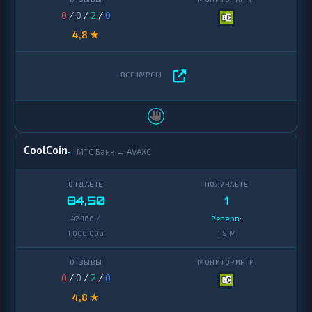
0
/
0
/
2
/
0
4,8 ★
CoolCoin
МТС Банк ↔ AVAXC
84,50
1
42 166 /
Резерв:
1 000 000
1,9 M
0
/
0
/
2
/
0
4,8 ★