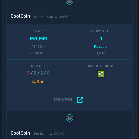
CoolCoin
Карта Мир ↔ AVAXC
84,50
1
42 166 /
Резерв:
2 000 000
1,9 M
0
/
0
/
2
/
0
4,8 ★
CoolCoin
Росбанк ↔ AVAXC