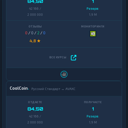
84,50
1
42 166 /
Резерв:
2 000 000
1,9 M
0
/
0
/
2
/
0
4,8 ★
CoolCoin
Русский Стандарт ↔ AVAXC
84,50
1
42 166 /
Резерв:
2 000 000
1,9 M