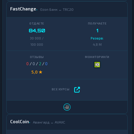
FastChange
Ozon Банк ↔ TRC20
84,50
1
30 000 /
Резерв:
100 000
4,8 M
0
/
0
/
2
/
0
5,0 ★
CoolCoin
Авангард ↔ AVAXC