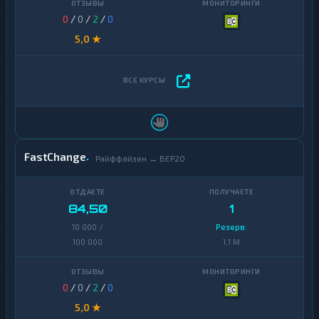
0
/
0
/
2
/
0
5,0 ★
FastChange
Райффайзен ↔ BEP20
84,50
1
10 000 /
Резерв:
100 000
1,1 M
0
/
0
/
2
/
0
5,0 ★