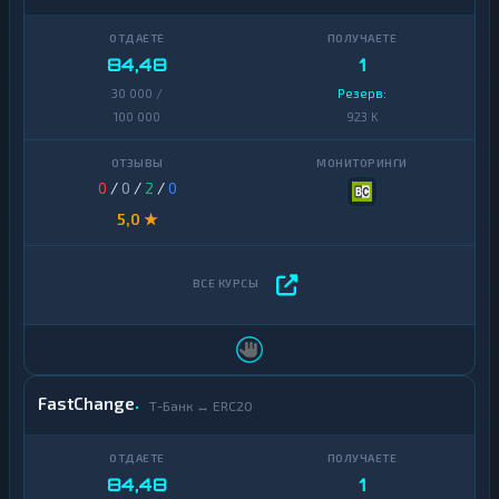
84,48
1
30 000 /
Резерв:
100 000
923 K
0
/
0
/
2
/
0
5,0 ★
FastChange
Т-Банк ↔ ERC20
84,48
1