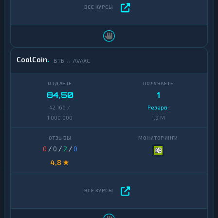
CoolCoin
ВТБ ↔ AVAXC
84,50
1
42 166 /
Резерв:
1 000 000
1,9 M
0
/
0
/
2
/
0
4,8 ★