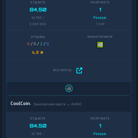
84,50
1
42 166 /
Резерв:
2 000 000
1,9 M
0
/
0
/
2
/
0
4,8 ★
CoolCoin
Банковская карта ↔ AVAXC
84,50
1
42 166 /
Резерв: