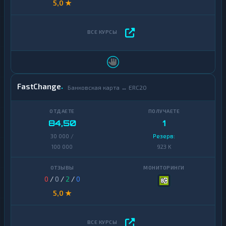
5,0 ★
FastChange
Банковская карта ↔ ERC20
84,50
1
30 000 /
Резерв:
100 000
923 K
0
/
0
/
2
/
0
5,0 ★