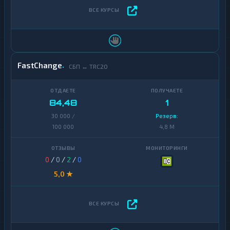
FastChange
СБП ↔ TRC20
84,48
1
30 000 /
Резерв:
100 000
4,8 M
0
/
0
/
2
/
0
5,0 ★