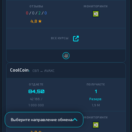
0
/
0
/
2
/
0
4,8 ★
CoolCoin
СБП ↔ AVAXC
84,50
1
42 166 /
Резерв:
1 000 000
1,9 M
Выберите направление обмена
0
/
0
/
2
/
0