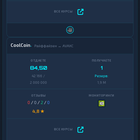
CoolCoin
Райффайзен ↔ AVAXC
84,50
1
42 166 /
Резерв:
2 000 000
1,9 M
0
/
0
/
2
/
0
4,8 ★