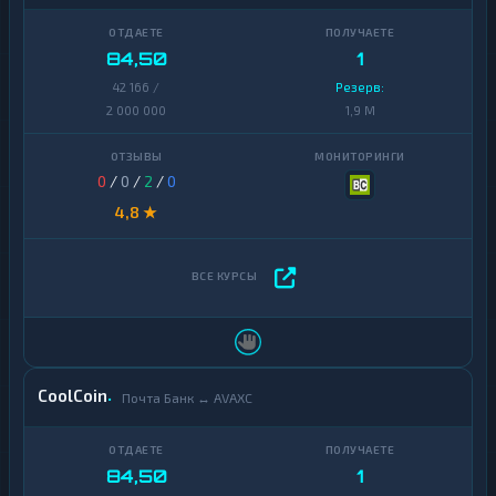
84,50
1
42 166 /
Резерв:
2 000 000
1,9 M
0
/
0
/
2
/
0
4,8 ★
CoolCoin
Почта Банк ↔ AVAXC
84,50
1