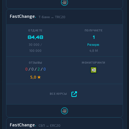
FastChange
Т-Банк ↔ TRC20
84,48
1
30 000 /
Резерв:
100 000
4,8 M
0
/
0
/
2
/
0
5,0 ★
FastChange
СБП ↔ ERC20