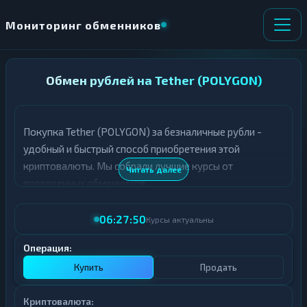
Мониторинг обменников
НАПРАВЛЕНИЕ
Обмен рублей на Tether (POLYGON)
×
ОБМЕНА
Покупка Tether (POLYGON) за безналичные рубли -
★ ИЗБРАННОЕ
ВСЕ РАЗДЕЛЫ
удобный и быстрый способ приобретения этой
криптовалюты. Мы собрали лучшие курсы от
О
П
Читать далее
Т
О
проверенных обменников.
Д
Л
А
У
06:27:50
Ё
Ч
Курсы актуальны
Т
А
Е
Е
Операция:
Т
Купить
Продать
Е
Криптовалюта: