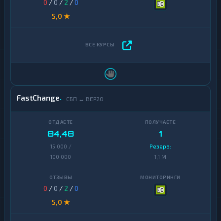
0
/
0
/
2
/
0
5,0 ★
FastChange
СБП ↔ BEP20
84,48
1
15 000 /
Резерв:
100 000
1,1 M
0
/
0
/
2
/
0
5,0 ★