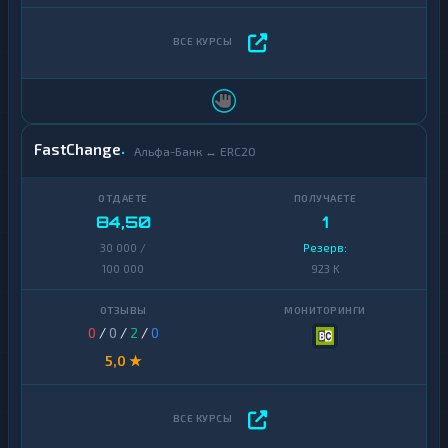
FastChange
Альфа-Банк ↔ ERC20
84,50
1
30 000 /
Резерв:
100 000
923 K
0
/
0
/
2
/
0
5,0 ★