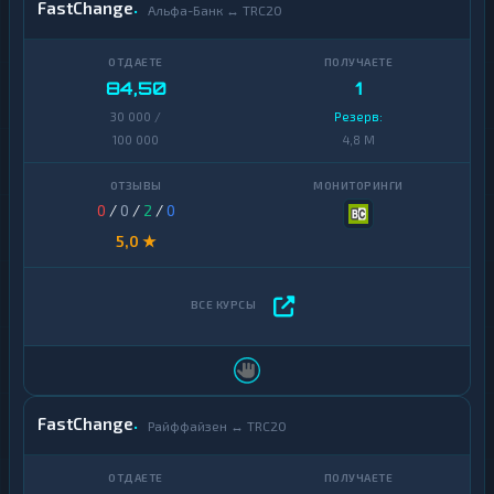
FastChange
Альфа-Банк ↔ TRC20
84,50
1
30 000 /
Резерв:
100 000
4,8 M
0
/
0
/
2
/
0
5,0 ★
FastChange
Райффайзен ↔ TRC20