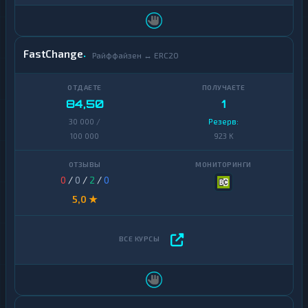
FastChange
Райффайзен ↔ ERC20
84,50
1
30 000 /
Резерв:
100 000
923 K
0
/
0
/
2
/
0
5,0 ★