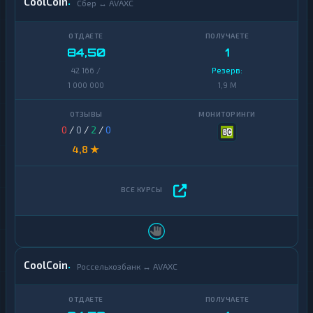
CoolCoin
Сбер ↔ AVAXC
84,50
1
42 166 /
Резерв:
1 000 000
1,9 M
0
/
0
/
2
/
0
4,8 ★
CoolCoin
Россельхозбанк ↔ AVAXC