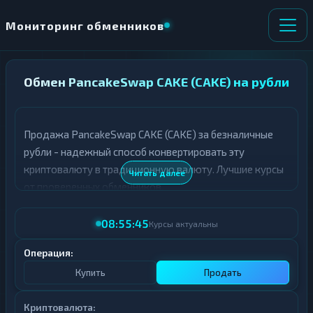
Мониторинг обменников
НАПРАВЛЕНИЕ
Обмен PancakeSwap CAKE (CAKE) на рубли
×
ОБМЕНА
Продажа PancakeSwap CAKE (CAKE) за безналичные
★ ИЗБРАННОЕ
ВСЕ РАЗДЕЛЫ
рубли - надежный способ конвертировать эту
криптовалюту в традиционную валюту. Лучшие курсы
О
П
Читать далее
Т
О
от проверенных обменников.
Д
Л
А
У
08:55:45
Ё
Ч
Курсы актуальны
Т
А
Е
Е
Операция:
Т
Купить
Продать
Е
Криптовалюта: