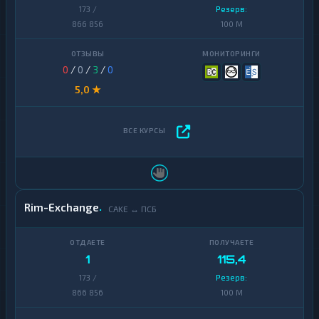
173 /
Резерв:
866 856
100 M
0
/
0
/
3
/
0
5,0 ★
Rim-Exchange
CAKE ↔ ПСБ
1
115,4
173 /
Резерв:
866 856
100 M