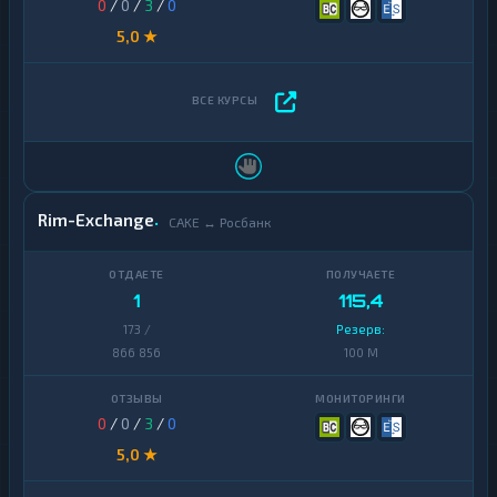
0
/
0
/
3
/
0
5,0 ★
Rim-Exchange
CAKE ↔ Росбанк
1
115,4
173 /
Резерв:
866 856
100 M
0
/
0
/
3
/
0
5,0 ★