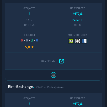
1
115,4
173 /
Резерв:
866 856
100 M
0
/
0
/
3
/
0
5,0 ★
Rim-Exchange
CAKE ↔ Райффайзен
1
115,4