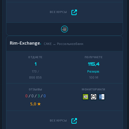
Rim-Exchange
CAKE ↔ Россельхозбанк
1
115,4
173 /
Резерв:
866 856
100 M
0
/
0
/
3
/
0
5,0 ★