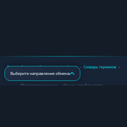
•
•
•
•
Вики
Города
Безопасность обмена
Словарь терминов
Выберите направление обмена
AML-проверка
•
•
Методология оценки
Как мы зарабатываем
Для обменников
Купить крипту
Продать крипту