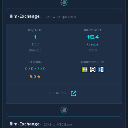
Rim-Exchange
CAKE ↔ Альфа-Банк
1
115,4
173 /
Резерв:
866 856
100 M
0
/
0
/
3
/
0
5,0 ★
Rim-Exchange
CAKE ↔ МТС Банк