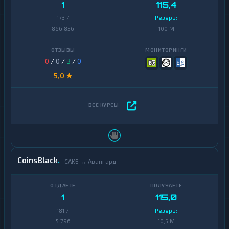
1
115,4
173 /
Резерв:
866 856
100 M
0
/
0
/
3
/
0
5,0 ★
CoinsBlack
CAKE ↔ Авангард
1
115,0
181 /
Резерв:
5 796
10,5 M