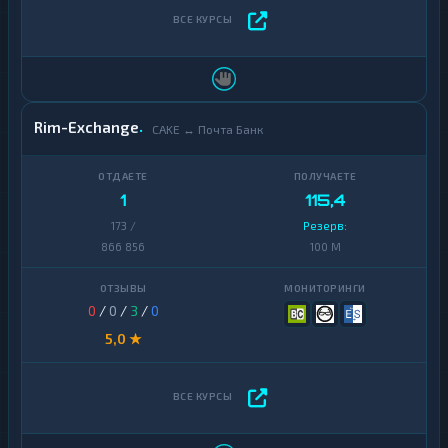
Rim-Exchange
CAKE ↔ Почта Банк
1
115,4
173 /
Резерв:
866 856
100 M
0
/
0
/
3
/
0
5,0 ★