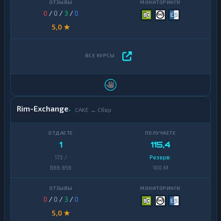
0
/
0
/
3
/
0
5,0 ★
Rim-Exchange
CAKE ↔ Сбер
1
115,4
173 /
Резерв:
866 856
100 M
0
/
0
/
3
/
0
5,0 ★