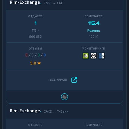
Rim-Exchange
CAKE ↔ СБП
1
115,4
173 /
Резерв:
866 856
100 M
0
/
0
/
3
/
0
5,0 ★
Rim-Exchange
CAKE ↔ Т-Банк