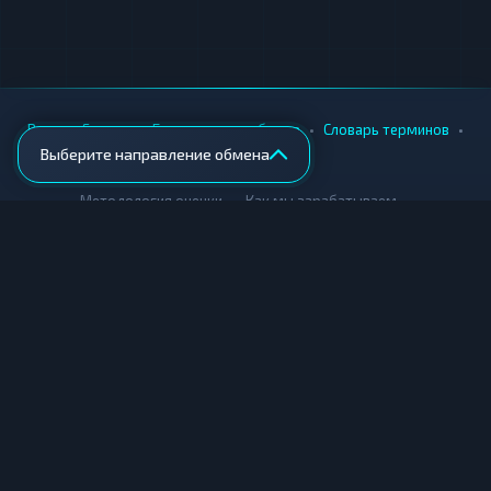
•
•
•
•
Вики
Города
Безопасность обмена
Словарь терминов
Выберите направление обмена
AML-проверка
•
•
Методология оценки
Как мы зарабатываем
Для обменников
Купить крипту
Продать крипту
Купить за рубли
Продать за рубли