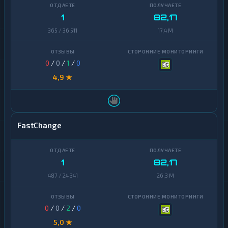
1
82,17
365 / 36 511
17,4 M
0
/
0
/
1
/
0
4,9 ★
FastChange
1
82,17
487 / 24 341
26,3 M
0
/
0
/
2
/
0
5,0 ★