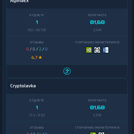
AlpinaEx
1
81,68
612 / 36 728
3,4 M
0
/
0
/
2
/
0
4,7 ★
Cryptolavka
1
81,68
73,5 / 6 121
3,9 M