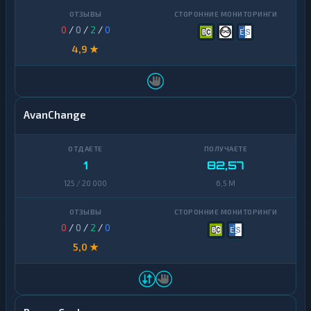
0
/
0
/
2
/
0
4,9 ★
AvanChange
1
82,57
125 / 20 000
6,5 M
0
/
0
/
2
/
0
5,0 ★