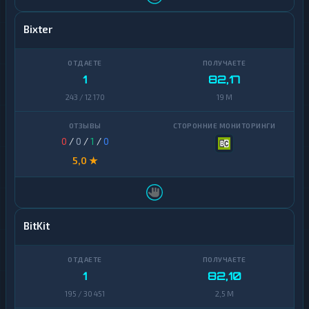
Bixter
1
82,17
243 / 12 170
19 M
0
/
0
/
1
/
0
5,0 ★
BitKit
1
82,10
195 / 30 451
2,5 M