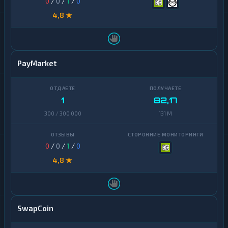
0
/
0
/
1
/
0
4,8 ★
PayMarket
1
82,17
300 / 300 000
131 M
0
/
0
/
1
/
0
4,8 ★
SwapCoin