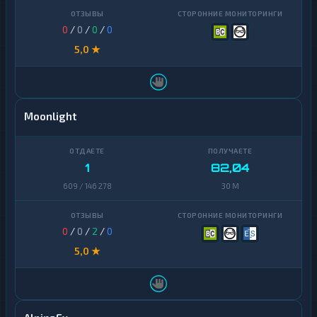
0
/
0
/
0
/
0
5,0 ★
Moonlight
1
82,04
609 / 146 278
30 M
0
/
0
/
2
/
0
5,0 ★