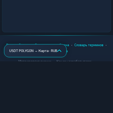
•
•
•
•
Вики
Города
Безопасность обмена
Словарь терминов
USDT POLYGON → Карта · RUB
AML-проверка
•
•
Методология оценки
Как мы зарабатываем
Для обменников
Купить крипту
Продать крипту
Купить за рубли