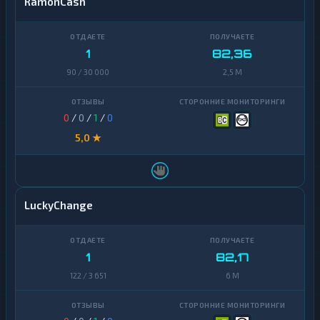
RamonCash
1
82,36
90 / 30 000
2,5 M
0
/
0
/
1
/
0
5,0 ★
LuckyChange
1
82,17
122 / 3 651
6 M