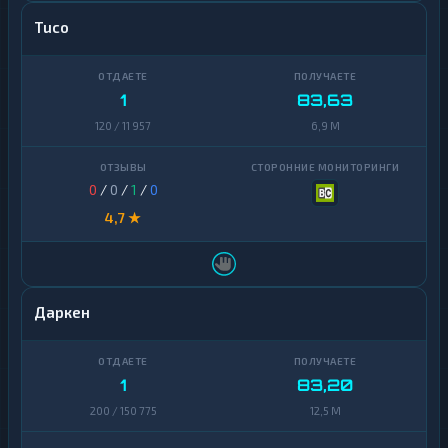
Avalanche
1
Tuco
Basic
Attention
1
Token
1
83,63
120 / 11 957
6,9 M
Binance
Coin
1
(BNB)
0
/
0
/
1
/
0
BitTorrent
1
4,7 ★
Bitcoin
1
Cash
Cardano
1
Даркен
Chainlink
1
Cosmos
1
1
83,20
Dai
1
200 / 150 775
12,5 M
Dash
1