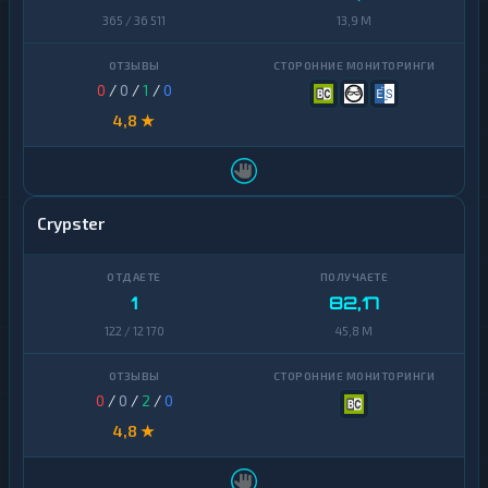
365 / 36 511
13,9 M
0
/
0
/
1
/
0
4,8 ★
Crypster
1
82,17
122 / 12 170
45,8 M
0
/
0
/
2
/
0
4,8 ★