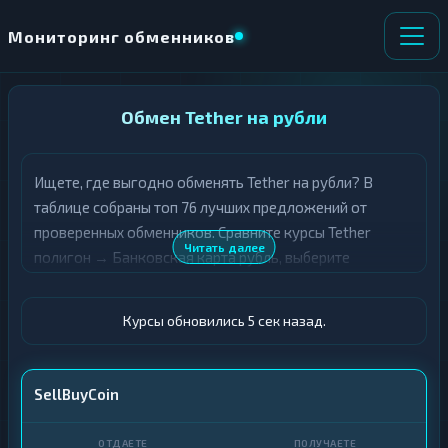
Мониторинг обменников
НАПРАВЛЕНИЕ
Обмен Tether на рубли
×
ОБМЕНА
Ищете, где выгодно обменять Tether на рубли? В
★ ИЗБРАННОЕ
ВСЕ РАЗДЕЛЫ
таблице собраны топ 76 лучших предложений от
проверенных обменников. Сравните курсы Tether
О
П
Читать далее
полигон → Банковская карта рубль, выберите
Т
О
Д
подходящий вариант с учётом резерва и лимитов, и
Л
А
У
совершите обмен быстро и безопасно. Все обменные
Ё
Ч
Курсы обновились 6 сек назад.
пункты прошли модерацию и отображаются с учётом
Т
А
выгодности курса.
Е
Е
Т
USDT POLYGON
SellBuyCoin
Е
Карта · RUB