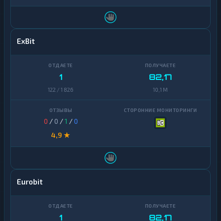
ExBit
1
82,17
122 / 1 826
10,1 M
0
/
0
/
1
/
0
4,9 ★
Eurobit
1
82,17