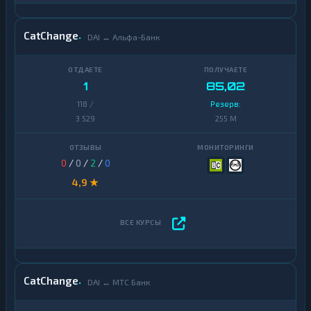
CatChange
DAI ↔ Альфа-Банк
1
85,02
118 /
Резерв:
3 529
255 M
0
/
0
/
2
/
0
4,9 ★
CatChange
DAI ↔ МТС Банк