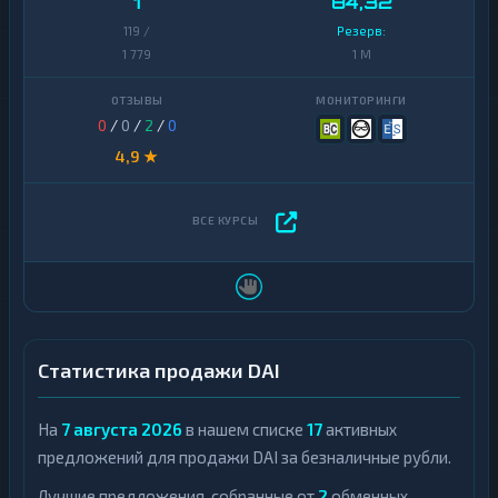
1
84,32
119 /
Резерв:
1 779
1 M
0
/
0
/
2
/
0
4,9 ★
Статистика продажи DAI
На
7 августа 2026
в нашем списке
17
активных
предложений для продажи DAI за безналичные рубли.
Лучшие предложения, собранные от
2
обменных