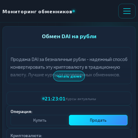
Мониторинг обменников
НАПРАВЛЕНИЕ
Обмен DAI на рубли
×
ОБМЕНА
Продажа DAI за безналичные рубли - надежный способ
★ ИЗБРАННОЕ
ВСЕ РАЗДЕЛЫ
конвертировать эту криптовалюту в традиционную
валюту. Лучшие курсы от проверенных обменников.
О
П
Читать далее
Т
О
Д
Л
А
У
21:23:01
Ё
Ч
Курсы актуальны
Т
А
Е
Е
Операция:
Т
Купить
Продать
Е
Криптовалюта: