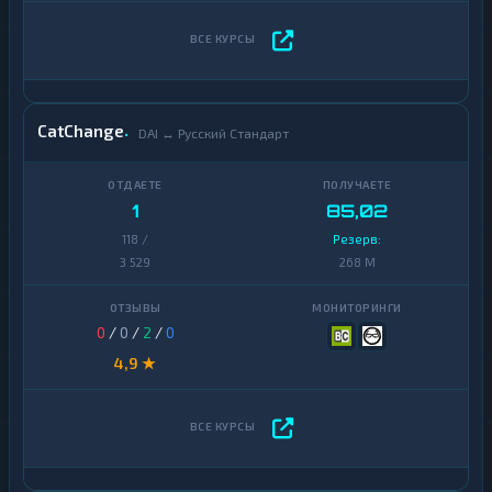
CatChange
DAI ↔ Русский Стандарт
1
85,02
118 /
Резерв:
3 529
268 M
0
/
0
/
2
/
0
4,9 ★