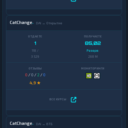
CatChange
DAI ↔ Открытие
1
85,02
118 /
Резерв:
3 529
268 M
0
/
0
/
2
/
0
4,9 ★
CatChange
DAI ↔ ВТБ