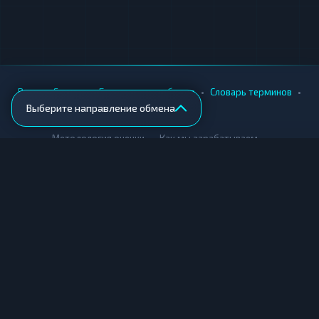
•
•
•
•
Вики
Города
Безопасность обмена
Словарь терминов
Выберите направление обмена
AML-проверка
•
•
Методология оценки
Как мы зарабатываем
Для обменников
Купить крипту
Продать крипту
Купить за рубли
Продать за рубли