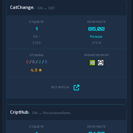
CatChange
DAI ↔ СБП
1
85,02
118 /
Резерв:
3 529
273 M
0
/
0
/
2
/
0
4,9 ★
CriptHub
DAI ↔ Россельхозбанк