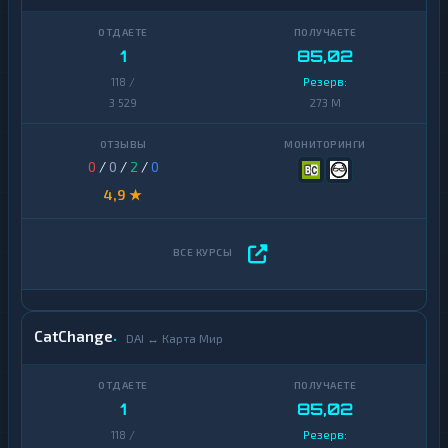
1
85,02
118 /
Резерв:
3 529
273 M
0
/
0
/
2
/
0
4,9 ★
CatChange
DAI ↔ Карта Мир
1
85,02
118 /
Резерв: