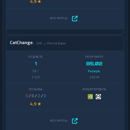
4,9 ★
CatChange
DAI ↔ Почта Банк
1
85,02
118 /
Резерв:
3 529
268 M
0
/
0
/
2
/
0
4,9 ★