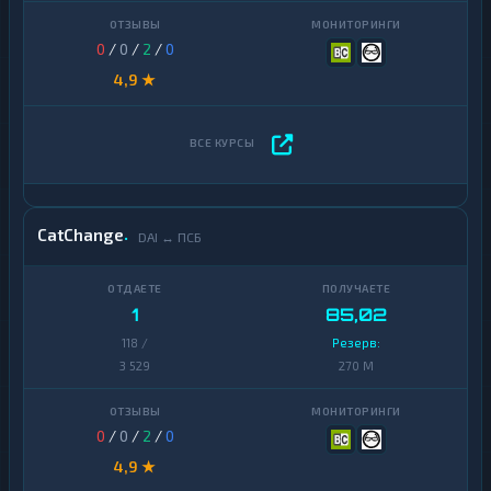
0
/
0
/
2
/
0
4,9 ★
CatChange
DAI ↔ ПСБ
1
85,02
118 /
Резерв:
3 529
270 M
0
/
0
/
2
/
0
4,9 ★