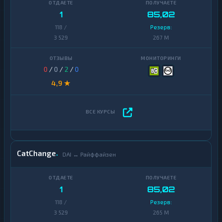
1
85,02
118 /
Резерв:
3 529
267 M
0
/
0
/
2
/
0
4,9 ★
CatChange
DAI ↔ Райффайзен
1
85,02
118 /
Резерв:
3 529
265 M