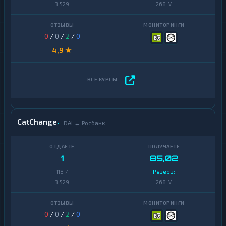
3 529
268 M
0
/
0
/
2
/
0
4,9 ★
CatChange
DAI ↔ Росбанк
1
85,02
118 /
Резерв:
3 529
268 M
0
/
0
/
2
/
0