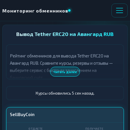
Мониторинг обменников
НАПРАВЛЕНИЕ
Вывод Tether ERC20 на Авангард RUB
×
ОБМЕНА
Рейтинг обменников для вывода Tether ERC20 на
★ ИЗБРАННОЕ
ВСЕ РАЗДЕЛЫ
Авангард RUB. Сравните курсы, резервы и отзывы —
выберите сервис с быстрым зачислением на
О
П
Читать далее
Т
О
банковский счёт.
Д
Л
А
У
Ё
Ч
Курсы обновились 6 сек назад.
Т
А
Е
Е
Т
USDT ERC20
SellBuyCoin
Е
Авангард