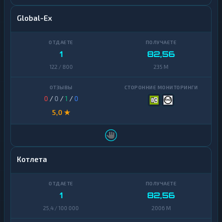
Terra
1
(LUNA)
Global-Ex
Tezos
1
Toncoin
1
1
82,56
122 / 800
235 M
TrueUSD
2
Uniswap
1
0
/
0
/
1
/
0
VeChain
1
5,0 ★
Waves
1
Yearn
1
Finance
Котлета
Zcash
1
1
82,56
25,4 / 100 000
2006 M