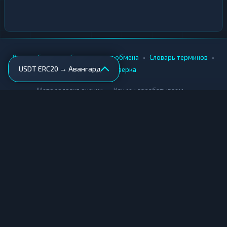
•
•
•
•
Вики
Города
Безопасность обмена
Словарь терминов
USDT ERC20 → Авангард
AML-проверка
•
•
Методология оценки
Как мы зарабатываем
Для обменников
Купить крипту
Продать крипту
Купить за рубли
Продать за рубли