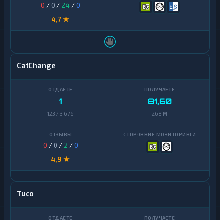
0
/
0
/
24
/
0
4,7 ★
CatChange
1
81,60
123 / 3 676
268 M
0
/
0
/
2
/
0
4,9 ★
Tuco