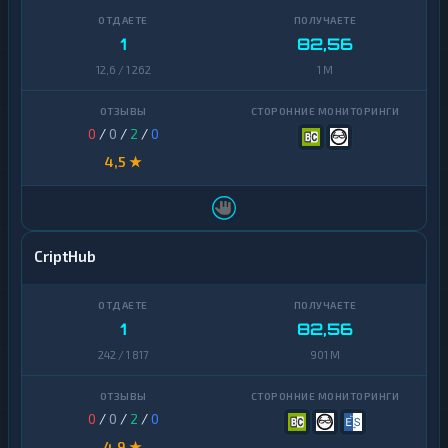
1
82,56
12,6 / 1 262
1 M
0
/
0
/
2
/
0
4,5 ★
CriptHub
1
82,56
242 / 1 817
901 M
0
/
0
/
2
/
0
4,9 ★