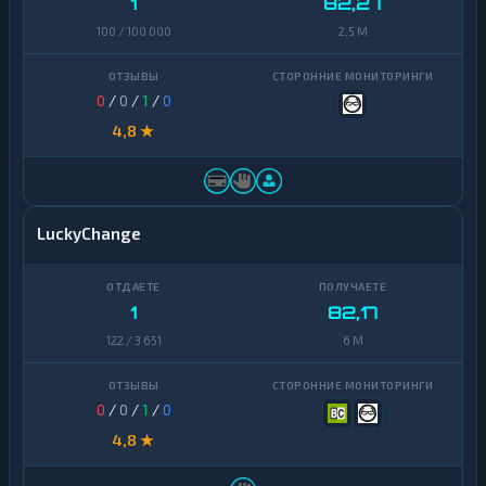
1
82,27
100 / 100 000
2,5 M
0
/
0
/
1
/
0
4,8 ★
LuckyChange
1
82,17
122 / 3 651
6 M
0
/
0
/
1
/
0
4,8 ★