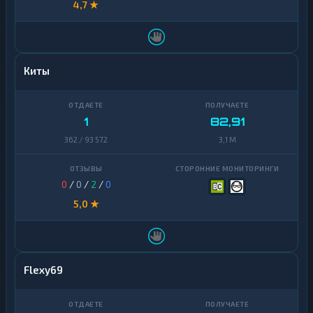
Банк
1
4,7 ★
QR
Decentraland
1
MANA
Т-
Банк
EOS
1
1
cash-
Киты
in
Ethereum
1
Classic
УкрСиббанк
1
1
82,91
ICON
1
Элкарт
1
362 / 93 572
3,1 M
Kaspa
1
Maker
1
0
/
0
/
2
/
0
NEAR
5,0 ★
1
Protocol
NEO
1
Notcoin
1
Flexy69
Official
1
Trump