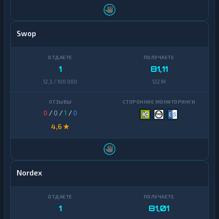
Swop
1
81,11
12,3 / 100 000
122 M
0
/
0
/
1
/
0
4,6 ★
Nordex
1
81,01