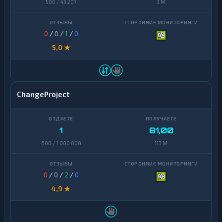
500 / 43 207
3 M
0
/
0
/
1
/
0
5,0 ★
ChangeProject
1
81,00
600 / 1 000 000
113 M
0
/
0
/
2
/
0
4,9 ★