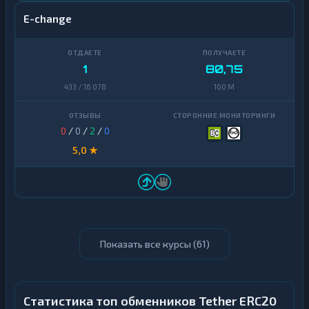
E-change
1
80,75
433 / 16 078
100 M
0
/
0
/
2
/
0
5,0 ★
Показать все курсы (
61
)
Статистика топ обменников Tether ERC20