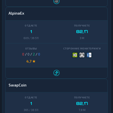
AlpinaEx
1
82,17
609 / 36 511
3 M
0
/
0
/
2
/
0
4,7 ★
SwapCoin
1
82,17
365 / 36 511
7,8 M