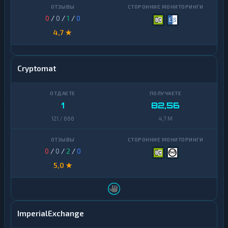
0
/
0
/
1
/
0
4,7 ★
Cryptomat
1
82,56
121 / 666
4,7 M
0
/
0
/
2
/
0
5,0 ★
ImperialExchange