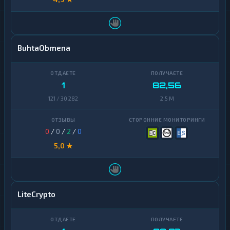
BuhtaObmena
1
82,56
121 / 30 282
2,5 M
0
/
0
/
2
/
0
5,0 ★
LiteCrypto