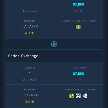
1
81,59
123 / 12 256
6,8 M
0
/
0
/
1
/
0
4,7 ★
Carlos-Exchange
1
81,28
257 / 19 287
10 M
0
/
1
/
0
/
0
5,0 ★