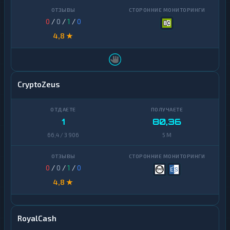
0
/
0
/
1
/
0
4,8 ★
CryptoZeus
1
80,36
66,4 / 3 906
5 M
0
/
0
/
1
/
0
4,8 ★
RoyalCash