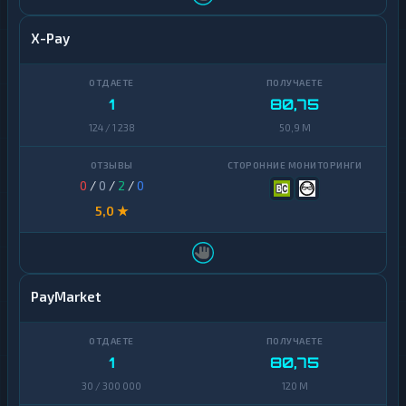
X-Pay
1
80,75
124 / 1 238
50,9 M
0
/
0
/
2
/
0
5,0 ★
PayMarket
1
80,75
30 / 300 000
120 M