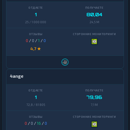
1
80,04
25 / 1 000 000
24,5 M
0
/
0
/
1
/
0
4,7 ★
4ange
1
79,96
72,8 / 61 805
7,1 M
0
/
0
/
16
/
0