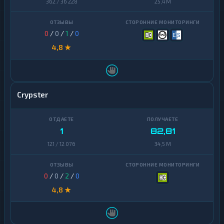
362 / 36 228
25,4 M
0
/
0
/
1
/
0
4,8 ★
Crypster
1
82,81
121 / 12 076
34,5 M
0
/
0
/
2
/
0
4,8 ★