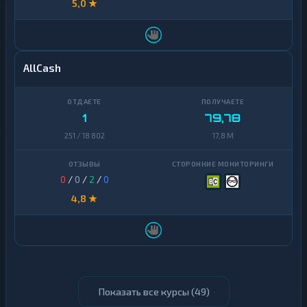
5,0 ★
AllCash
1
79,78
251 / 18 802
17,8 M
0
/
0
/
2
/
0
4,8 ★
Показать все курсы (
49
)