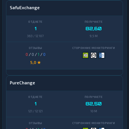
SafuExchange
1
82,60
363 / 12 107
9,5 M
0
/
0
/
1
/
0
5,0 ★
PureChange
1
82,50
121 / 12 121
10 M