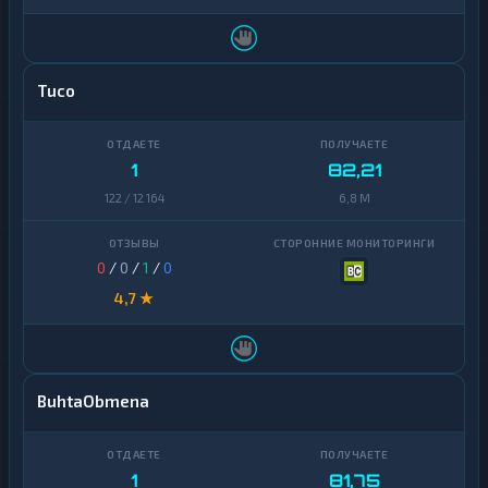
Tuco
1
82,21
122 / 12 164
6,8 M
0
/
0
/
1
/
0
4,7 ★
BuhtaObmena
1
81,75