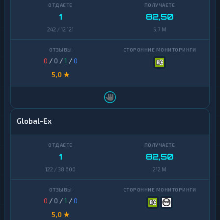
1
82,50
242 / 12 121
5,7 M
0
/
0
/
1
/
0
5,0 ★
Global-Ex
1
82,50
122 / 38 600
212 M
0
/
0
/
1
/
0
5,0 ★