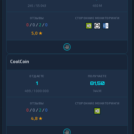
245 / 55 043
450 M
0
/
0
/
2
/
0
5,0 ★
CoolCoin
1
81,50
499 / 1 000 000
144 M
0
/
0
/
2
/
0
4,8 ★