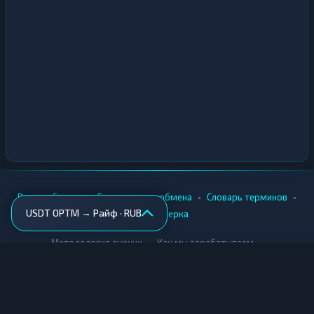
•
•
•
•
Вики
Города
Безопасность обмена
Словарь терминов
USDT OPTM → Райф · RUB
AML-проверка
•
•
Методология оценки
Как мы зарабатываем
Для обменников
Купить крипту