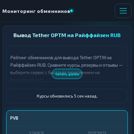
Мониторинг обменников
НАПРАВЛЕНИЕ
Вывод Tether OPTM на Райффайзен RUB
×
ОБМЕНА
Рейтинг обменников для вывода Tether OPTM на
★ ИЗБРАННОЕ
ВСЕ РАЗДЕЛЫ
Райффайзен RUB. Сравните курсы, резервы и отзывы —
выберите сервис с быстрым зачислением на
О
П
Читать далее
Т
О
банковский счёт.
Д
Л
А
У
Ё
Ч
Курсы обновились 6 сек назад.
Т
А
Е
Е
Т
USDT OPTM
PVB
Е
Райф · RUB