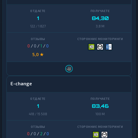
Ontology
1
PancakeSwap
1
84,30
1
CAKE
122 / 1 827
3,8 M
Pax
1
Dollar
0
/
0
/
1
/
0
Pepe
1
5,0 ★
Polkadot
1
Polygon
1
E-change
Qtum
1
Ravencoin
1
1
83,46
Shiba
2
418 / 15 508
100 M
Stellar
1
Sui
1
0
/
0
/
2
/
0