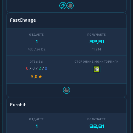
FastChange
1
82,81
483 / 24 152
11,2 M
0
/
0
/
2
/
0
5,0 ★
Eurobit
1
82,81