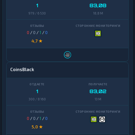
1
83,08
979 / 6 530
18,8 M
0
/
0
/
1
/
0
4,7 ★
CoinsBlack
1
83,02
300 / 8 160
13 M
0
/
0
/
1
/
0
5,0 ★