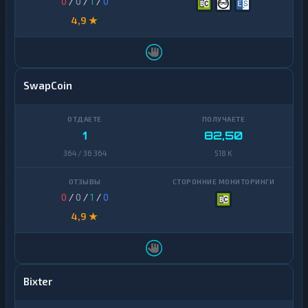
0
/
0
/
1
/
0
4,9 ★
SwapCoin
1
82,50
364 / 36 364
518 K
0
/
0
/
1
/
0
4,9 ★
Bixter