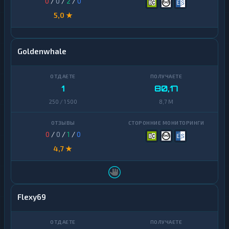
0
/
0
/
2
/
0
5,0 ★
Goldenwhale
1
80,17
250 / 1 500
8,7 M
0
/
0
/
1
/
0
4,7 ★
Flexy69