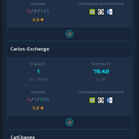
0
/
0
/
1
/
0
4,6 ★
Carlos-Exchange
1
79,42
257 / 19 287
9,2 M
0
/
1
/
0
/
0
5,0 ★
CatChange