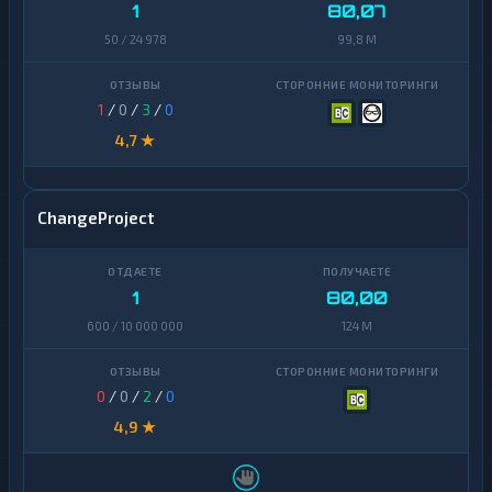
1
80,07
50 / 24 978
99,8 M
1
/
0
/
3
/
0
4,7 ★
ChangeProject
1
80,00
600 / 10 000 000
124 M
0
/
0
/
2
/
0
4,9 ★