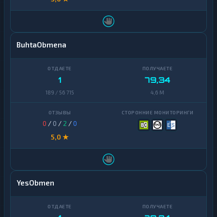
BuhtaObmena
1
79,34
189 / 56 715
4,6 M
0
/
0
/
2
/
0
5,0 ★
YesObmen