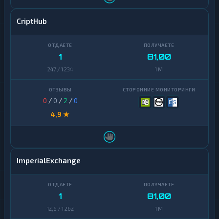
CriptHub
1
81,00
247 / 1 234
1 M
0
/
0
/
2
/
0
4,9 ★
ImperialExchange
1
81,00
12,6 / 1 262
1 M