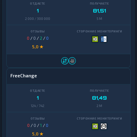
Ontology
1
1
81,51
PancakeSwap
2 000 / 300 000
5 M
1
CAKE
Pax
1
0
/
0
/
2
/
0
Dollar
5,0 ★
Pepe
1
Polkadot
1
Polygon
1
FreeChange
Qtum
1
Ravencoin
1
1
81,49
124 / 742
2 M
Shiba
2
Stellar
1
0
/
0
/
1
/
0
Sui
1
5,0 ★