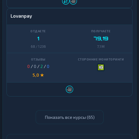
Lovanpay
1
79,19
68 / 1 236
7,1 M
0
/
0
/
2
/
0
5,0 ★
Показать все курсы (
65
)