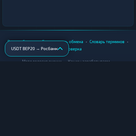
•
•
•
•
Вики
Города
Безопасность обмена
Словарь терминов
USDT BEP20 → Росбанк
AML-проверка
•
•
Методология оценки
Как мы зарабатываем
Для обменников
Купить крипту
Продать крипту
Купить за рубли
Продать за рубли