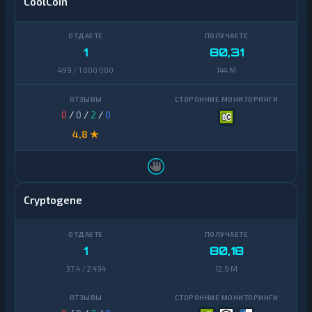
CoolCoin
1
80,31
499 / 1 000 000
144 M
0
/
0
/
2
/
0
4,8 ★
Cryptogene
1
80,18
37,4 / 2 494
12,9 M