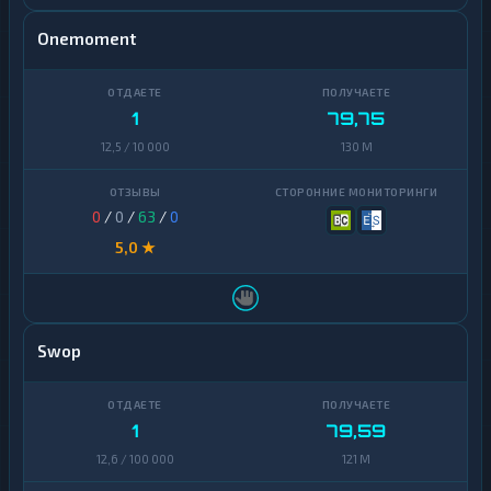
Onemoment
1
79,75
12,5 / 10 000
130 M
0
/
0
/
63
/
0
5,0 ★
Swop
1
79,59
12,6 / 100 000
121 M