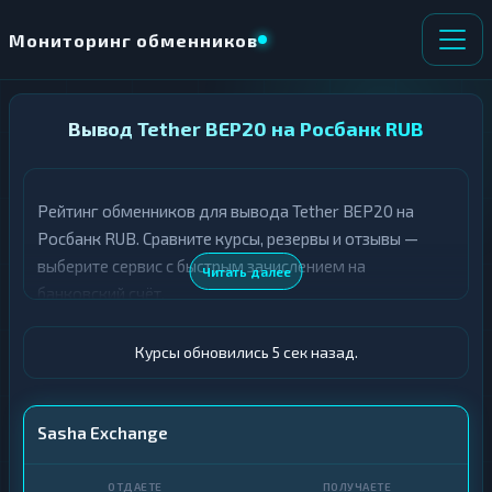
Мониторинг обменников
НАПРАВЛЕНИЕ
Вывод Tether BEP20 на Росбанк RUB
×
ОБМЕНА
Рейтинг обменников для вывода Tether BEP20 на
★ ИЗБРАННОЕ
ВСЕ РАЗДЕЛЫ
Росбанк RUB. Сравните курсы, резервы и отзывы —
выберите сервис с быстрым зачислением на
О
П
Читать далее
Т
О
банковский счёт.
Д
Л
А
У
Ё
Ч
Курсы обновились 6 сек назад.
Т
А
Е
Е
Т
USDT BEP20
Sasha Exchange
Е
Росбанк