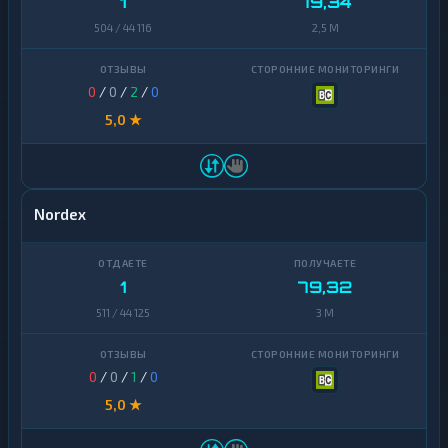
1
79,34
504 / 44 116
2,5 M
0
/
0
/
2
/
0
5,0 ★
Nordex
1
79,32
511 / 44 125
3 M
0
/
0
/
1
/
0
5,0 ★