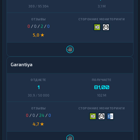
369 / 95 364
3,1 M
0
/
0
/
2
/
0
5,0 ★
Garantiya
1
81,00
30,9 / 50 000
102 M
0
/
0
/
24
/
0
4,7 ★