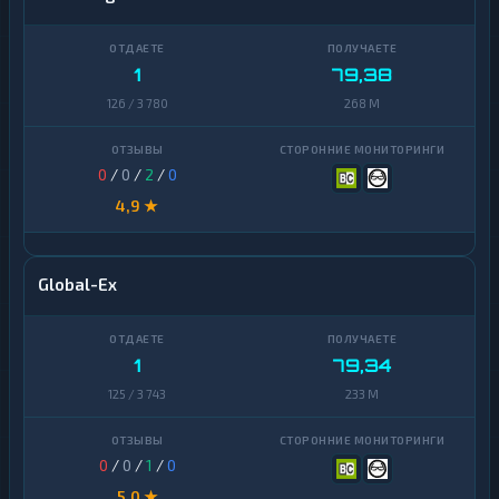
1
79,38
126 / 3 780
268 M
0
/
0
/
2
/
0
4,9 ★
Global-Ex
1
79,34
125 / 3 743
233 M
0
/
0
/
1
/
0
5,0 ★