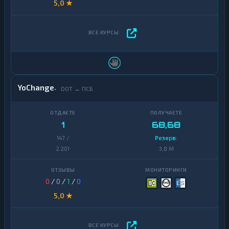
5,0 ★
YoChange
DOT ↔ ПСБ
1
68,68
147 /
Резерв:
2 201
3,8 M
0
/
0
/
1
/
0
5,0 ★