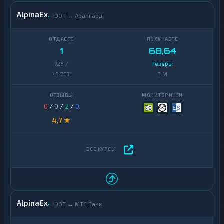
AlpinaEx
DOT ↔ Авангард
1
68,64
728 /
Резерв:
43 707
3 M
0
/
0
/
2
/
0
4,7 ★
AlpinaEx
DOT ↔ МТС Банк