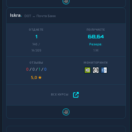
Iskra
DOT ↔ Почта Банк
1
68,64
146 /
Резерв:
14 569
1 M
0
/
0
/
1
/
0
5,0 ★