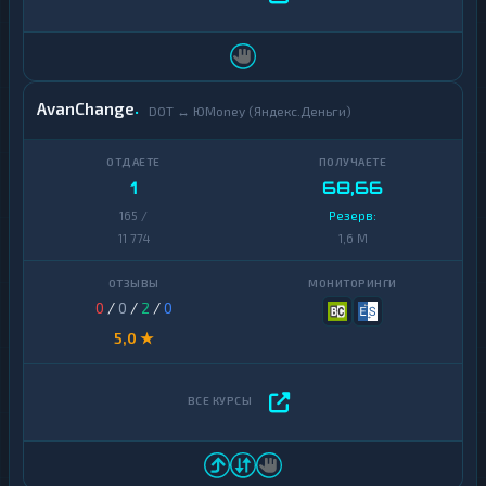
AvanChange
DOT ↔ ЮMoney (Яндекс.Деньги)
1
68,66
165 /
Резерв:
11 774
1,6 M
0
/
0
/
2
/
0
5,0 ★