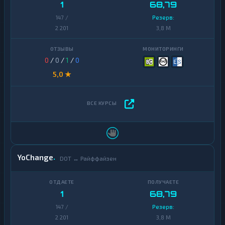
1
68,79
147 /
Резерв:
2 201
3,8 M
0
/
0
/
1
/
0
5,0 ★
YoChange
DOT ↔ Райффайзен
1
68,79
147 /
Резерв:
2 201
3,8 M