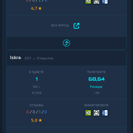
4,7 ★
Iskra
DOT ↔ Открытие
1
68,64
146 /
Резерв:
14 569
1 M
0
/
0
/
1
/
0
5,0 ★