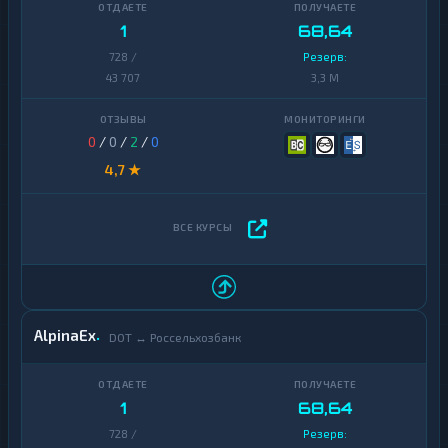
1
68,64
728 /
Резерв:
43 707
3,3 M
0
/
0
/
2
/
0
4,7 ★
AlpinaEx
DOT ↔ Россельхозбанк
1
68,64
728 /
Резерв: