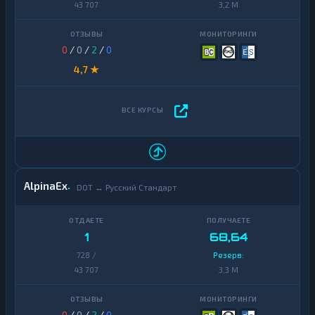
43 707
3,2 M
0
/
0
/
2
/
0
4,7 ★
AlpinaEx
DOT ↔ Русский Стандарт
1
68,64
728 /
Резерв:
43 707
3,3 M
0
/
0
/
2
/
0