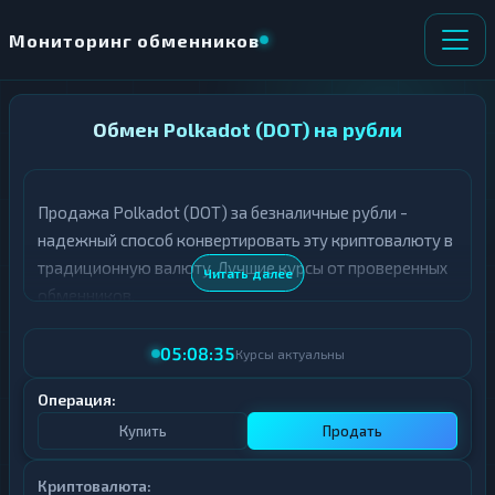
Мониторинг обменников
НАПРАВЛЕНИЕ
Обмен Polkadot (DOT) на рубли
×
ОБМЕНА
Продажа Polkadot (DOT) за безналичные рубли -
★ ИЗБРАННОЕ
ВСЕ РАЗДЕЛЫ
надежный способ конвертировать эту криптовалюту в
традиционную валюту. Лучшие курсы от проверенных
О
П
Читать далее
Т
О
обменников.
Д
Л
А
У
05:08:35
Ё
Ч
Курсы актуальны
Т
А
Е
Е
Операция:
Т
Купить
Продать
Е
Криптовалюта: