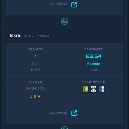
Iskra
DOT ↔ Росбанк
1
68,64
146 /
Резерв:
14 569
10 M
0
/
0
/
1
/
0
5,0 ★