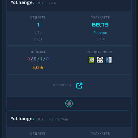
YoChange
DOT ↔ ВТБ
1
68,79
147 /
Резерв:
2 201
3,8 M
0
/
0
/
1
/
0
5,0 ★
YoChange
DOT ↔ Карта Мир