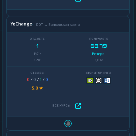
YoChange
DOT ↔ Банковская карта
1
68,79
147 /
Резерв:
2 201
3,8 M
0
/
0
/
1
/
0
5,0 ★