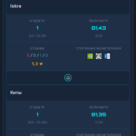
Iskra
1
81,43
123 / 55 261
10 M
0
/
0
/
1
/
0
5,0 ★
Киты
1
81,35
369 / 95 364
3,1 M