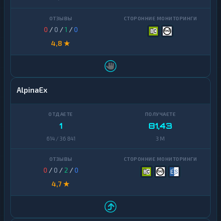
0
/
0
/
1
/
0
4,8 ★
AlpinaEx
1
81,43
614 / 36 841
3 M
0
/
0
/
2
/
0
4,7 ★