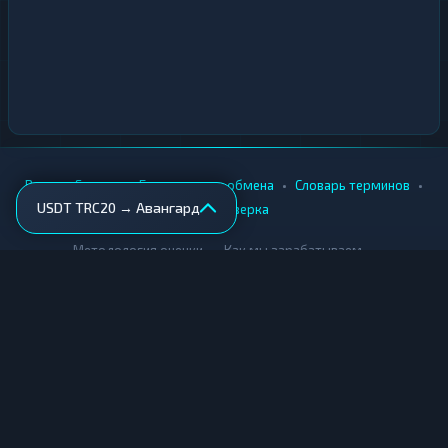
•
•
•
•
Вики
Города
Безопасность обмена
Словарь терминов
USDT TRC20 → Авангард
AML-проверка
•
•
Методология оценки
Как мы зарабатываем
Для обменников
Купить крипту
Продать крипту
Купить за рубли