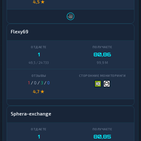
4,5 ★
Flexy69
1
80,86
49,5 / 24 733
99,9 M
1
/
0
/
3
/
0
4,7 ★
Sphera-exchange
1
80,85