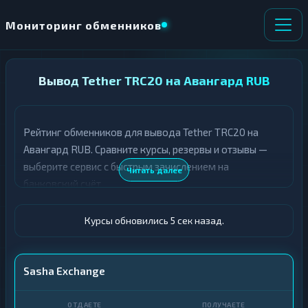
Мониторинг обменников
НАПРАВЛЕНИЕ
Вывод Tether TRC20 на Авангард RUB
×
ОБМЕНА
Рейтинг обменников для вывода Tether TRC20 на
★ ИЗБРАННОЕ
ВСЕ РАЗДЕЛЫ
Авангард RUB. Сравните курсы, резервы и отзывы —
выберите сервис с быстрым зачислением на
О
П
Читать далее
Т
О
банковский счёт.
Д
Л
А
У
Ё
Ч
Курсы обновились 6 сек назад.
Т
А
Е
Е
Т
USDT TRC20
Sasha Exchange
Е
Авангард