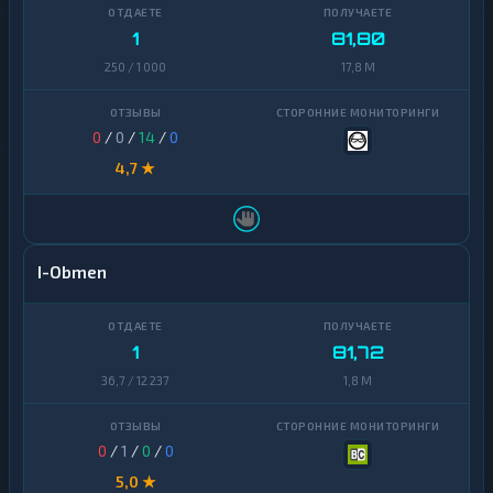
Ontology
1
1
81,80
PancakeSwap
250 / 1 000
17,8 M
1
CAKE
Pax
1
0
/
0
/
14
/
0
Dollar
4,7 ★
Pepe
1
Polkadot
1
Polygon
1
I-Obmen
Qtum
1
Ravencoin
1
1
81,72
36,7 / 12 237
1,8 M
Shiba
2
Stellar
1
0
/
1
/
0
/
0
Sui
1
5,0 ★