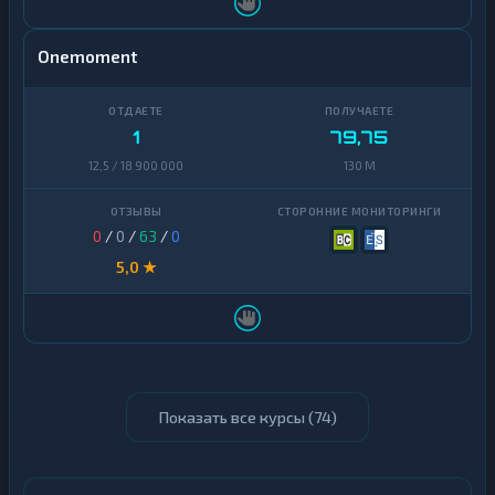
Onemoment
1
79,75
12,5 / 18 900 000
130 M
0
/
0
/
63
/
0
5,0 ★
Показать все курсы (
74
)