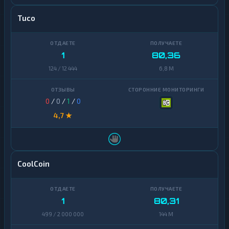
Tuco
1
80,36
124 / 12 444
6,8 M
0
/
0
/
1
/
0
4,7 ★
CoolCoin
1
80,31
499 / 2 000 000
144 M