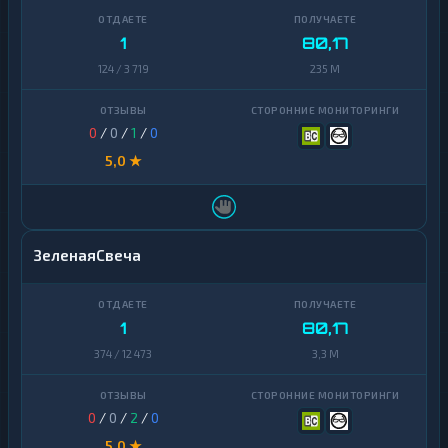
1
80,17
124 / 3 719
235 M
0
/
0
/
1
/
0
5,0 ★
ЗеленаяСвеча
1
80,17
374 / 12 473
3,3 M
0
/
0
/
2
/
0
5,0 ★