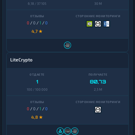
6,18 / 37 105
30 M
0
/
0
/
1
/
0
4,7 ★
LiteCrypto
1
80,73
100 / 100 000
2,5 M
0
/
0
/
1
/
0
4,8 ★