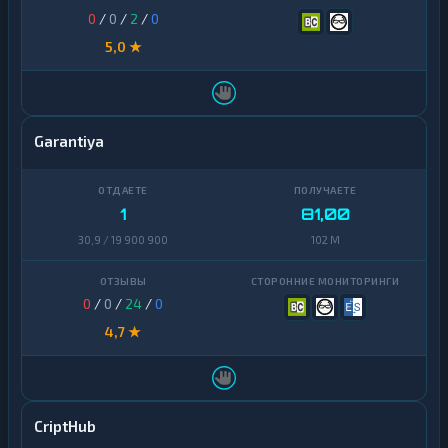
0
/
0
/
2
/
0
5,0 ★
Garantiya
1
81,00
30,9 / 19 900 900
102 M
0
/
0
/
24
/
0
4,7 ★
CriptHub