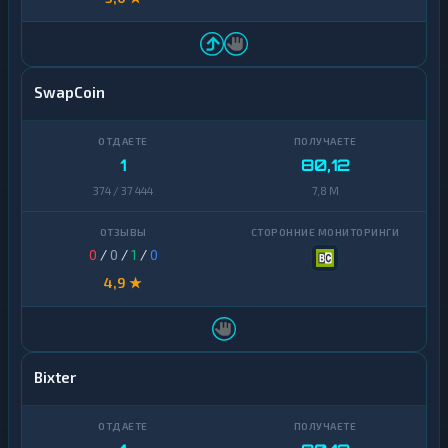
SwapCoin
1
80,12
374 / 37 444
7,8 M
0
/
0
/
1
/
0
4,9 ★
Bixter