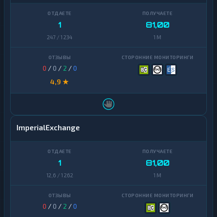
1
81,00
247 / 1 234
1 M
0
/
0
/
2
/
0
4,9 ★
ImperialExchange
1
81,00
12,6 / 1 262
1 M
0
/
0
/
2
/
0