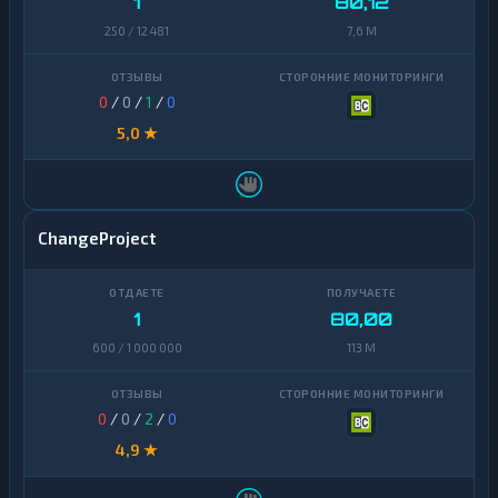
1
80,12
250 / 12 481
7,6 M
0
/
0
/
1
/
0
5,0 ★
ChangeProject
1
80,00
600 / 1 000 000
113 M
0
/
0
/
2
/
0
4,9 ★