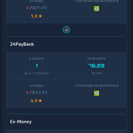
0
/
0
/
1
/
0
5,0 ★
24PayBank
1
76,23
65,6 / 1 200 000
83,4 M
0
/
0
/
2
/
0
4,9 ★
Ex-Money