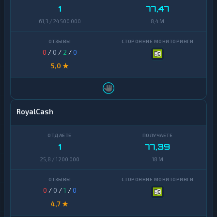
1
77,47
61,3 / 24 500 000
8,4 M
0
/
0
/
2
/
0
5,0 ★
RoyalCash
1
77,39
25,8 / 1 200 000
18 M
0
/
0
/
1
/
0
4,7 ★