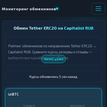
Мониторинг обменников
НАПРАВЛЕНИЕ
Обмен Tether ERC20 на Capitalist RUB
×
ОБМЕНА
Рейтинг обменников по направлению Tether ERC20 →
★ ИЗБРАННОЕ
ВСЕ РАЗДЕЛЫ
Capitalist RUB. Сравните курсы, резервы и отзывы —
выберите выгодный вариант обмена.
О
П
Читать далее
Т
О
Д
Л
А
У
Ё
Ч
Курсы обновились 5 сек назад.
Т
А
Е
Е
Т
USDT ERC20
iziBTC
Е
Capitalist · RUB