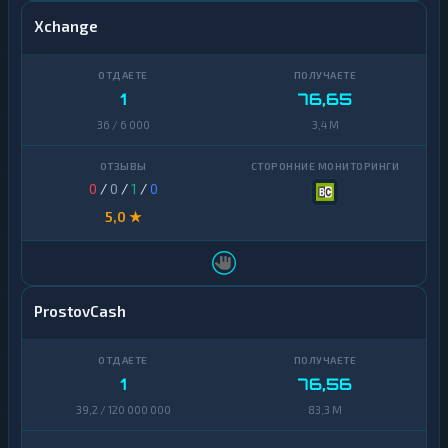
Xchange
1
76,65
36 / 6 000
3,4 M
0
/
0
/
1
/
0
5,0 ★
ProstovCash
1
76,56
39,2 / 120 000 000
83,3 M