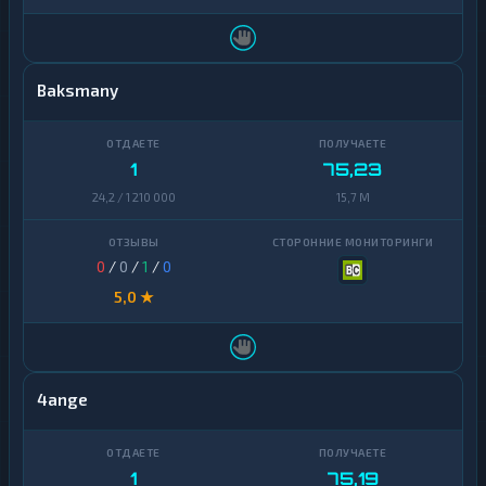
Baksmany
1
75,23
24,2 / 1 210 000
15,7 M
0
/
0
/
1
/
0
5,0 ★
4ange
1
75,19