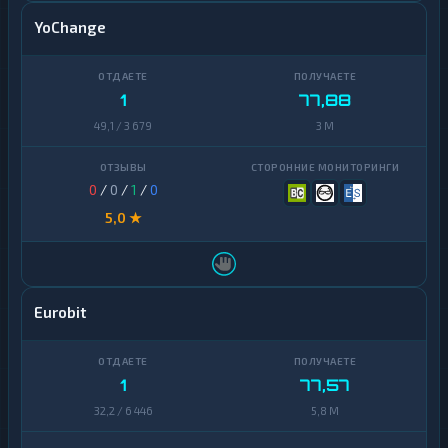
Avalanche
1
YoChange
Basic
Attention
1
Token
1
77,88
49,1 / 3 679
3 M
Binance
Coin
1
(BNB)
0
/
0
/
1
/
0
BitTorrent
1
5,0 ★
Bitcoin
1
Cash
Cardano
1
Eurobit
Chainlink
1
Cosmos
1
1
77,57
Dai
1
32,2 / 6 446
5,8 M
Dash
1