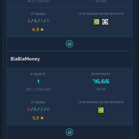
26,1 / 1 193 357
83,4 M
0
/
0
/
1
/
0
4,9 ★
BlaBlaMoney
1
76,65
26,1 / 1 200 000
167 M
0
/
0
/
2
/
0
5,0 ★