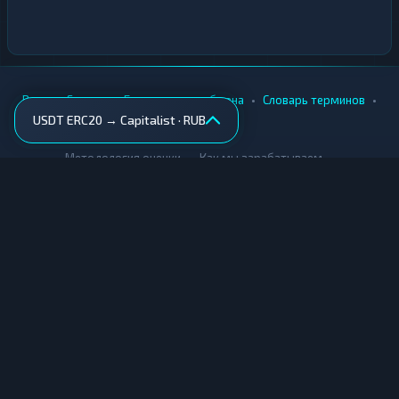
•
•
•
•
Вики
Города
Безопасность обмена
Словарь терминов
USDT ERC20 → Capitalist · RUB
AML-проверка
•
•
Методология оценки
Как мы зарабатываем
Для обменников
Купить крипту
Продать крипту
Купить за рубли
Продать за рубли