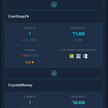
CoinShop24
1
77,25
42,9 / 3 679
13,9 M
0
/
0
/
1
/
0
5,0 ★
CrystalMoney
1
76,65