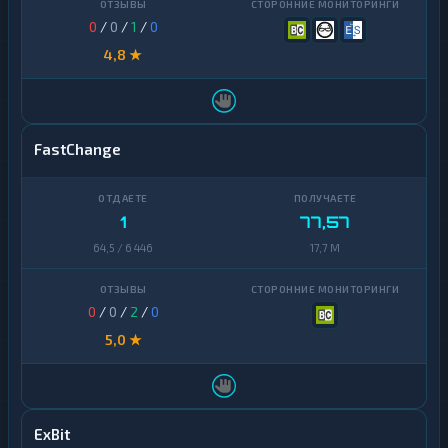
0
/
0
/
1
/
0
Decentraland
1
MANA
4,8 ★
EOS
1
Ethereum
1
Classic
FastChange
ICON
1
Kaspa
1
1
77,57
Maker
1
64,5 / 6 446
17,7 M
NEAR
1
Protocol
0
/
0
/
2
/
0
NEO
1
5,0 ★
Notcoin
1
Official
1
Trump
ExBit