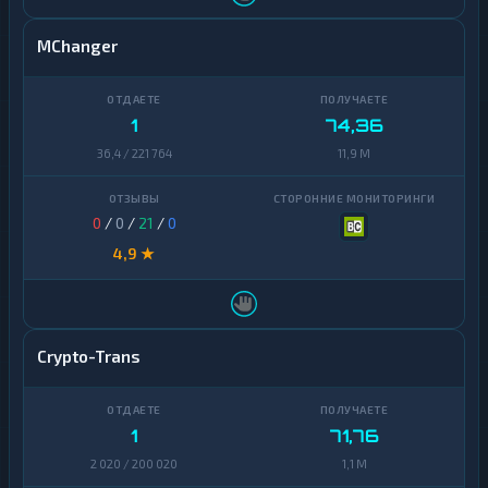
MChanger
1
74,36
36,4 / 221 764
11,9 M
0
/
0
/
21
/
0
4,9 ★
Crypto-Trans
1
71,76
2 020 / 200 020
1,1 M