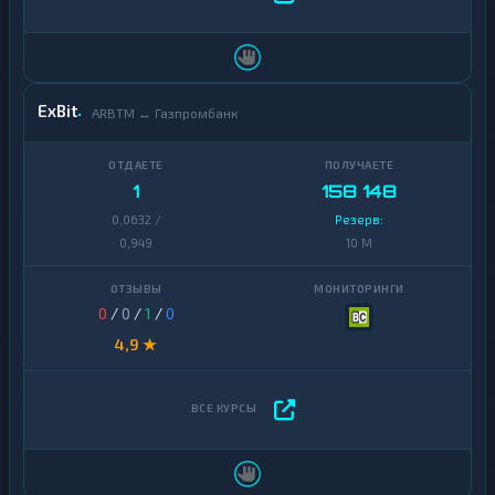
ExBit
ARBTM ↔ Газпромбанк
1
158 148
0,0632 /
Резерв:
0,949
10 M
0
/
0
/
1
/
0
4,9 ★