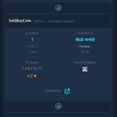
SellBuyCoin
BEP20 ↔ Русский Стандарт
1
162 449
0,061 /
Резерв:
0,244
14,1 M
0
/
0
/
14
/
0
4,7 ★