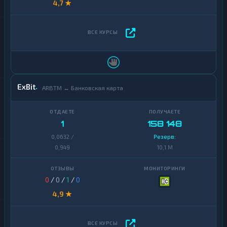
4,7 ★
ExBit
ARBTM ↔ Банковская карта
1
158 148
0,0632 /
Резерв:
0,949
10,1 M
0
/
0
/
1
/
0
4,9 ★