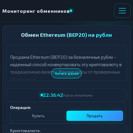
Мониторинг обменников
НАПРАВЛЕНИЕ
Обмен Ethereum (BEP20) на рубли
×
ОБМЕНА
Продажа Ethereum (BEP20) за безналичные рубли -
★ ИЗБРАННОЕ
ВСЕ РАЗДЕЛЫ
надежный способ конвертировать эту криптовалюту в
традиционную валюту. Лучшие курсы от проверенных
О
П
Читать далее
Т
О
обменников.
Д
Л
А
У
22:36:42
Ё
Ч
Курсы актуальны
Т
А
Е
Е
Операция:
Т
Купить
Продать
Е
Криптовалюта: