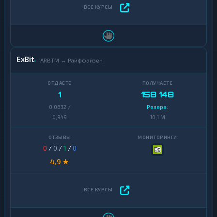
ExBit
ARBTM ↔ Райффайзен
1
158 148
0,0632 /
Резерв:
0,949
10,1 M
0
/
0
/
1
/
0
4,9 ★