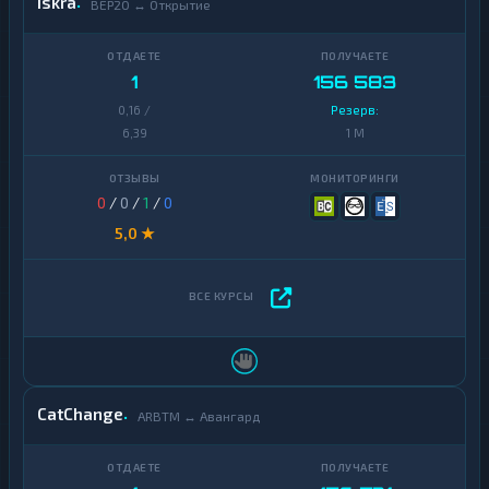
Iskra
BEP20 ↔ Открытие
1
156 583
0,16 /
Резерв:
6,39
1 M
0
/
0
/
1
/
0
5,0 ★
CatChange
ARBTM ↔ Авангард