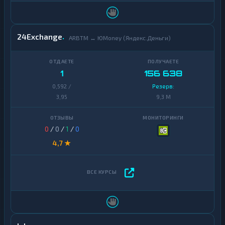
24Exchange
ARBTM ↔ ЮMoney (Яндекс.Деньги)
1
156 638
0,592 /
Резерв:
3,95
9,3 M
0
/
0
/
1
/
0
4,7 ★