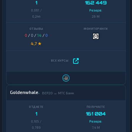
1
162 449
0,061 /
Резерв:
0,244
26 M
0
/
0
/
14
/
0
4,7 ★
Goldenwhale
BEP20 ↔ МТС Банк
1
161 004
0,105 /
Резерв:
0,789
7,4 M