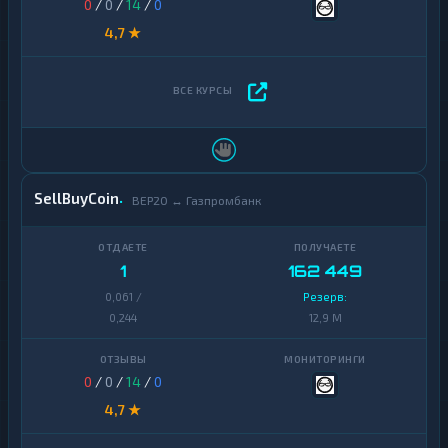
0
/
0
/
14
/
0
4,7 ★
SellBuyCoin
BEP20 ↔ Газпромбанк
1
162 449
0,061 /
Резерв:
0,244
12,9 M
0
/
0
/
14
/
0
4,7 ★