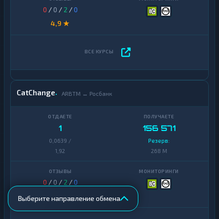
0
/
0
/
2
/
0
4,9 ★
CatChange
ARBTM ↔ Росбанк
1
156 571
0,0639 /
Резерв:
1,92
268 M
0
/
0
/
2
/
0
4,9 ★
Выберите направление обмена