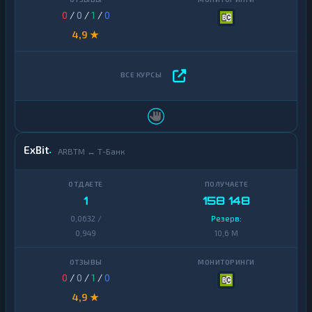
0
/
0
/
1
/
0
4,9 ★
ExBit
ARBTM ↔ Т-Банк
1
158 148
0,0632 /
Резерв:
0,949
10,6 M
0
/
0
/
1
/
0
4,9 ★