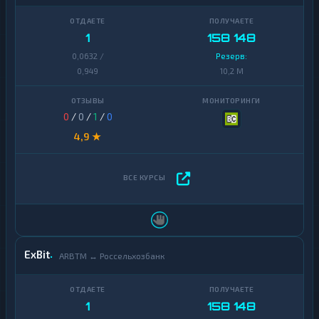
1
158 148
0,0632 /
Резерв:
0,949
10,2 M
0
/
0
/
1
/
0
4,9 ★
ExBit
ARBTM ↔ Россельхозбанк
1
158 148