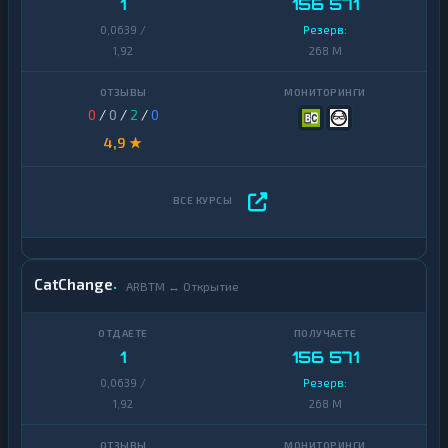
1
156 571
0,0639 /
Резерв:
1,92
268 M
0
/
0
/
2
/
0
4,9 ★
CatChange
ARBTM ↔ Открытие
1
156 571
0,0639 /
Резерв:
1,92
268 M