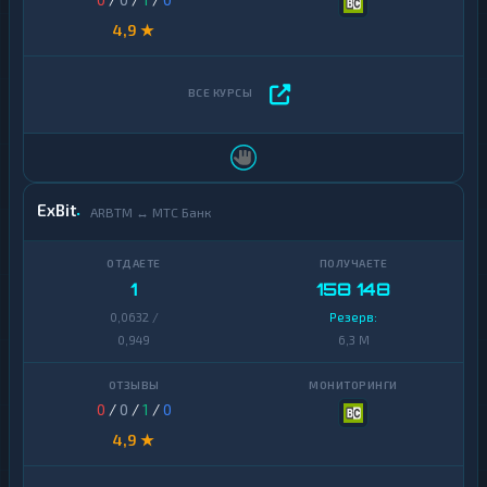
4,9 ★
ExBit
ARBTM ↔ МТС Банк
1
158 148
0,0632 /
Резерв:
0,949
6,3 M
0
/
0
/
1
/
0
4,9 ★