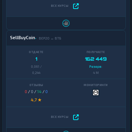
SellBuyCoin
BEP20 ↔ ВТБ
1
162 449
0,061 /
Резерв:
0,244
4 M
0
/
0
/
14
/
0
4,7 ★