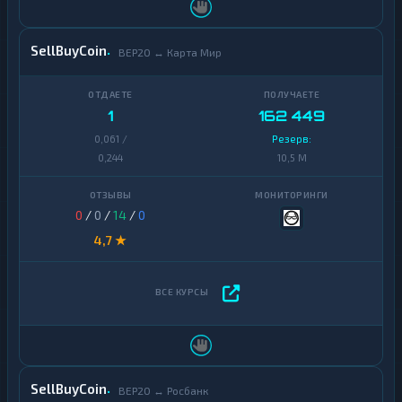
SellBuyCoin
BEP20 ↔ Карта Мир
1
162 449
0,061 /
Резерв:
0,244
10,5 M
0
/
0
/
14
/
0
4,7 ★
SellBuyCoin
BEP20 ↔ Росбанк