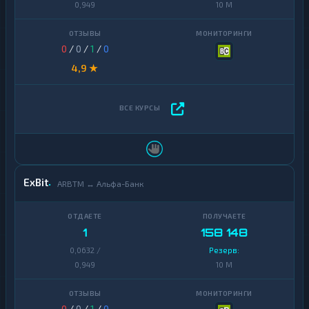
0,949
10 M
0
/
0
/
1
/
0
4,9 ★
ExBit
ARBTM ↔ Альфа-Банк
1
158 148
0,0632 /
Резерв:
0,949
10 M
0
/
0
/
1
/
0