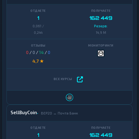
1
162 449
0,061 /
Резерв:
0,244
14,9 M
0
/
0
/
14
/
0
4,7 ★
SellBuyCoin
BEP20 ↔ Почта Банк
1
162 449