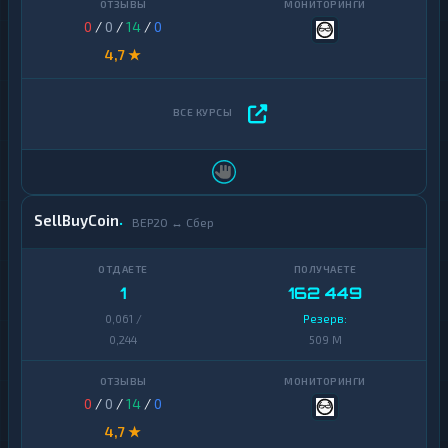
0
/
0
/
14
/
0
4,7 ★
SellBuyCoin
BEP20 ↔ Сбер
1
162 449
0,061 /
Резерв:
0,244
509 M
0
/
0
/
14
/
0
4,7 ★