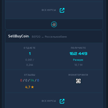
SellBuyCoin
BEP20 ↔ Россельхозбанк
1
162 449
0,061 /
Резерв:
0,244
10,7 M
0
/
0
/
14
/
0
4,7 ★