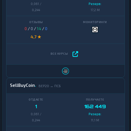
0,061 /
Резерв:
0,244
17,2 M
0
/
0
/
14
/
0
4,7 ★
SellBuyCoin
BEP20 ↔ ПСБ
1
162 449
0,061 /
Резерв:
0,244
11,1 M