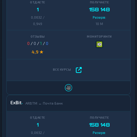
1
158 148
0,0632 /
Резерв:
0,949
10 M
0
/
0
/
1
/
0
4,9 ★
ExBit
ARBTM ↔ Почта Банк
1
158 148
0,0632 /
Резерв: