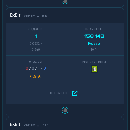
ExBit
ARBTM ↔ ПСБ
1
158 148
0,0632 /
Резерв:
0,949
10 M
0
/
0
/
1
/
0
4,9 ★
ExBit
ARBTM ↔ Сбер