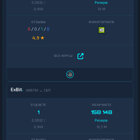
0,0632 /
Резерв:
0,949
10 M
0
/
0
/
1
/
0
4,9 ★
ExBit
ARBTM ↔ СБП
1
158 148
0,0632 /
Резерв:
0,949
10,3 M