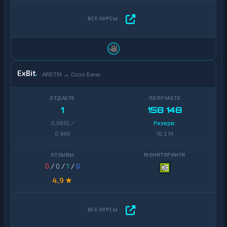
ExBit
ARBTM ↔ Ozon Банк
1
158 148
0,0632 /
Резерв:
0,949
10,3 M
0
/
0
/
1
/
0
4,9 ★