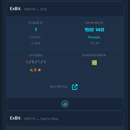
ExBit
ARBTM ↔ ВТБ
1
158 148
0,0632 /
Резерв:
0,949
10,1 M
0
/
0
/
1
/
0
4,9 ★
ExBit
ARBTM ↔ Карта Мир