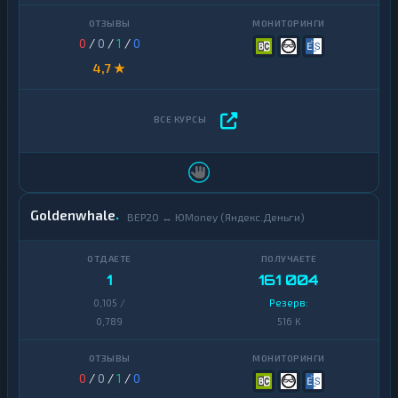
0
/
0
/
1
/
0
4,7 ★
Goldenwhale
BEP20 ↔ ЮMoney (Яндекс.Деньги)
1
161 004
0,105 /
Резерв:
0,789
516 K
0
/
0
/
1
/
0