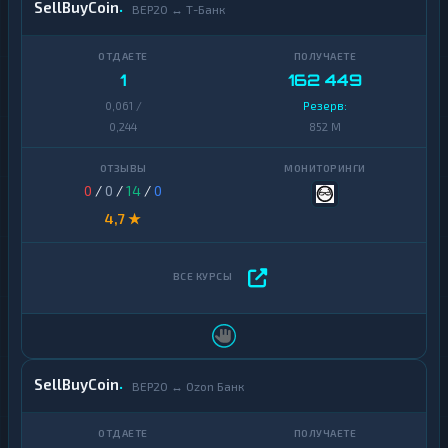
SellBuyCoin
BEP20 ↔ Т-Банк
1
162 449
0,061 /
Резерв:
0,244
852 M
0
/
0
/
14
/
0
4,7 ★
SellBuyCoin
BEP20 ↔ Ozon Банк