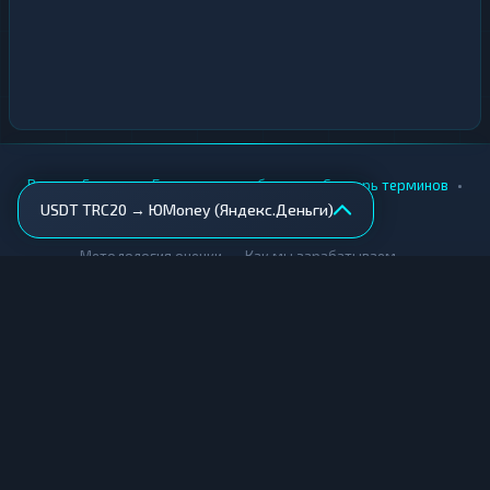
•
•
•
•
Вики
Города
Безопасность обмена
Словарь терминов
USDT TRC20 → ЮMoney (Яндекс.Деньги)
AML-проверка
•
•
Методология оценки
Как мы зарабатываем
Для обменников
Купить крипту
Продать крипту
Купить за рубли