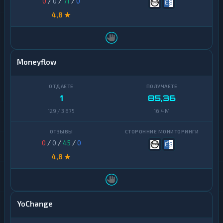
0
/
0
/
71
/
0
4,8 ★
Moneyflow
1
85,36
129 / 3 875
16,4 M
0
/
0
/
45
/
0
4,8 ★
YoChange