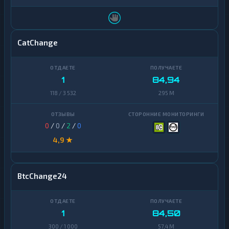
CatChange
1
84,94
118 / 3 532
295 M
0
/
0
/
2
/
0
4,9 ★
BtcChange24
1
84,50
300 / 1 000
57,4 M