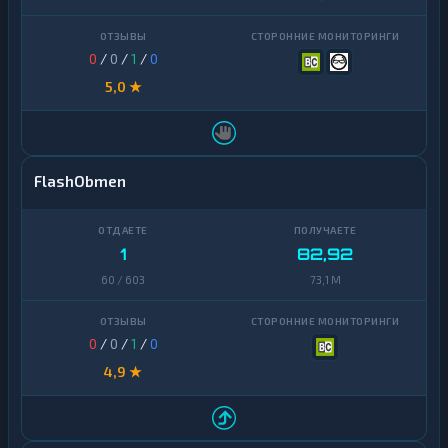
0
/
0
/
1
/
0
5,0 ★
FlashObmen
1
82,92
60 / 603
73,1 M
0
/
0
/
1
/
0
4,9 ★