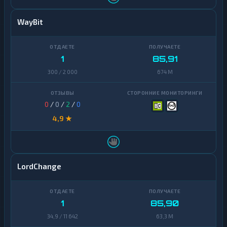
WayBit
1
85,91
300 / 2 000
674 M
0
/
0
/
2
/
0
4,9 ★
LordChange
1
85,90
34,9 / 11 642
63,3 M