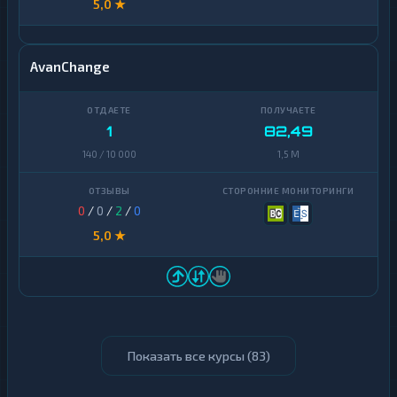
5,0 ★
AvanChange
1
82,49
140 / 10 000
1,5 M
0
/
0
/
2
/
0
5,0 ★
Показать все курсы (
83
)