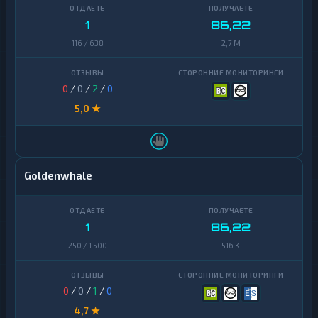
Ontology
1
1
86,22
PancakeSwap
116 / 638
2,7 M
1
CAKE
Pax
1
0
/
0
/
2
/
0
Dollar
5,0 ★
Pepe
1
Polkadot
1
Polygon
1
Goldenwhale
Qtum
1
Ravencoin
1
1
86,22
250 / 1 500
516 K
Shiba
2
Stellar
1
0
/
0
/
1
/
0
Sui
1
4,7 ★