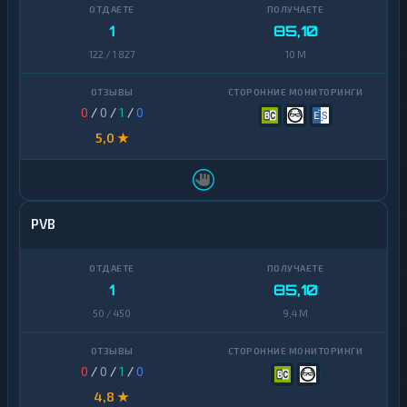
1
85,10
122 / 1 827
10 M
0
/
0
/
1
/
0
5,0 ★
PVB
1
85,10
50 / 450
9,4 M
0
/
0
/
1
/
0
4,8 ★