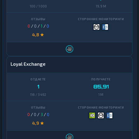
100 / 1 000
19,9 M
0
/
0
/
1
/
0
4,8 ★
Loyal Exchange
1
85,91
116 / 3 492
1 M
0
/
0
/
3
/
0
4,9 ★