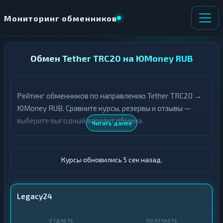
Мониторинг обменников
НАПРАВЛЕНИЕ
Обмен Tether TRC20 на ЮMoney RUB
×
ОБМЕНА
Рейтинг обменников по направлению Tether TRC20 →
★ ИЗБРАННОЕ
ВСЕ РАЗДЕЛЫ
ЮMoney RUB. Сравните курсы, резервы и отзывы —
выберите выгодный вариант обмена.
О
П
Читать далее
Т
О
Д
Л
А
У
Ё
Ч
Курсы обновились 6 сек назад.
Т
А
Е
Е
Т
USDT TRC20
Legacy24
Е
ЮMoney (Яндекс.Деньги)