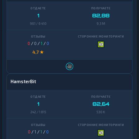
1
82,88
961 / 6 410
9,3 M
0
/
0
/
1
/
0
4,7 ★
HamsterBit
1
82,64
242 / 1 815
530 K
0
/
1
/
1
/
0