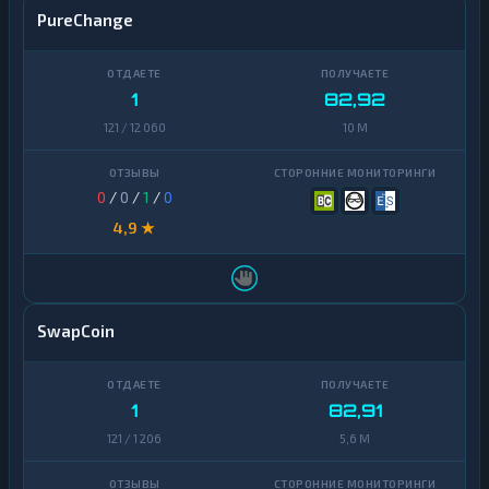
PureChange
1
82,92
121 / 12 060
10 M
0
/
0
/
1
/
0
4,9 ★
SwapCoin
1
82,91
121 / 1 206
5,6 M