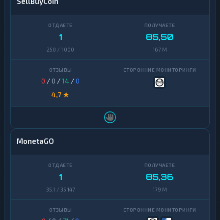
SellBuyCoin
1
85,50
250 / 1 000
167 M
0
/
0
/
14
/
0
4,7 ★
MonetaGO
1
85,36
35,1 / 35 147
179 M