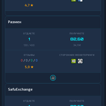
4,7 ★
Размен
1
82,60
130 / 450
34,1 M
0
/
0
/
0
/
0
5,0 ★
SafuExchange