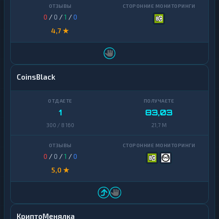
0
/
0
/
1
/
0
4,7 ★
CoinsBlack
1
83,03
300 / 8 160
21,7 M
0
/
0
/
1
/
0
5,0 ★
КриптоМенялка