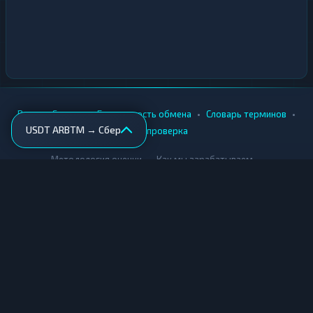
•
•
•
•
Вики
Города
Безопасность обмена
Словарь терминов
USDT ARBTM → Сбер
AML-проверка
•
•
Методология оценки
Как мы зарабатываем
Для обменников
Купить крипту
Продать крипту
Купить за рубли