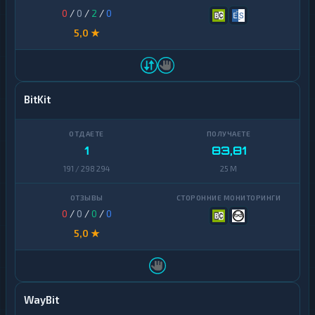
0
/
0
/
2
/
0
5,0 ★
BitKit
1
83,81
191 / 298 294
25 M
0
/
0
/
0
/
0
5,0 ★
WayBit