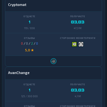
Cryptomat
1
83,83
119 / 656
47,3 M
0
/
0
/
2
/
0
5,0 ★
AvanChange
1
83,83
125 / 300 000
4,1 M