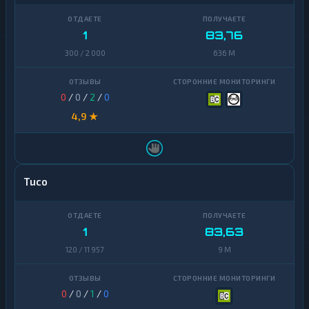
1
83,76
300 / 2 000
636 M
0
/
0
/
2
/
0
4,9 ★
Tuco
1
83,63
120 / 11 957
9 M
0
/
0
/
1
/
0