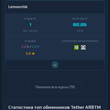
Lemonchik
1
82,26
197 / 94 550
7,8 M
0
/
0
/
2
/
0
5,0 ★
Показать все курсы (
79
)
Статистика топ обменников Tether ARBTM