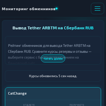
Мониторинг обменников
НАПРАВЛЕНИЕ
Вывод Tether ARBTM на Сбербанк RUB
×
ОБМЕНА
Рейтинг обменников для вывода Tether ARBTM на
★ ИЗБРАННОЕ
ВСЕ РАЗДЕЛЫ
Сбербанк RUB. Сравните курсы, резервы и отзывы —
выберите сервис с быстрым зачислением на
О
П
Читать далее
Т
О
банковский счёт.
Д
Л
А
У
Ё
Ч
Курсы обновились 6 сек назад.
Т
А
Е
Е
Т
USDT ARBTM
CatChange
Е
Сбер