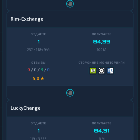
Terra
1
(LUNA)
Rim-Exchange
Tezos
1
Toncoin
1
1
84,39
TrueUSD
2
237 / 1 184 944
100 M
Uniswap
1
VeChain
1
0
/
0
/
3
/
0
Waves
5,0 ★
1
Yearn
1
Finance
Zcash
1
LuckyChange
1
84,31
119 / 3 558
6 M