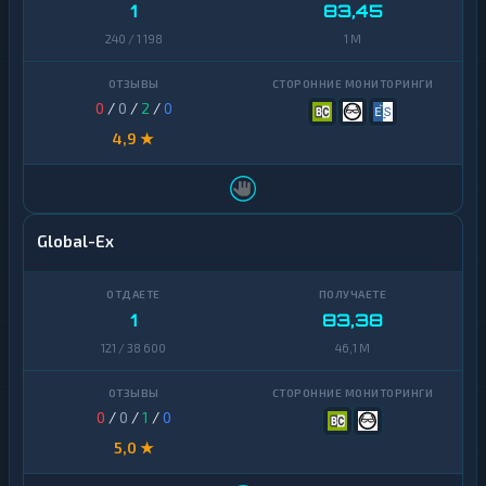
1
83,45
240 / 1 198
1 M
0
/
0
/
2
/
0
4,9 ★
Global-Ex
1
83,38
121 / 38 600
46,1 M
0
/
0
/
1
/
0
5,0 ★