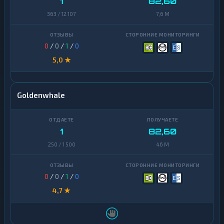
1
82,60
363 / 12 107
7,6 M
0
/
0
/
1
/
0
5,0 ★
Goldenwhale
1
82,60
250 / 1 500
46 M
0
/
0
/
1
/
0
4,7 ★