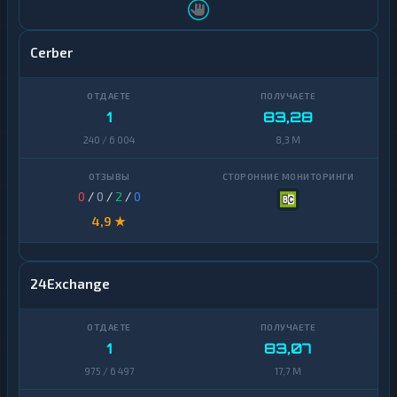
Cerber
1
83,28
240 / 6 004
8,3 M
0
/
0
/
2
/
0
4,9 ★
24Exchange
1
83,07
975 / 6 497
17,7 M