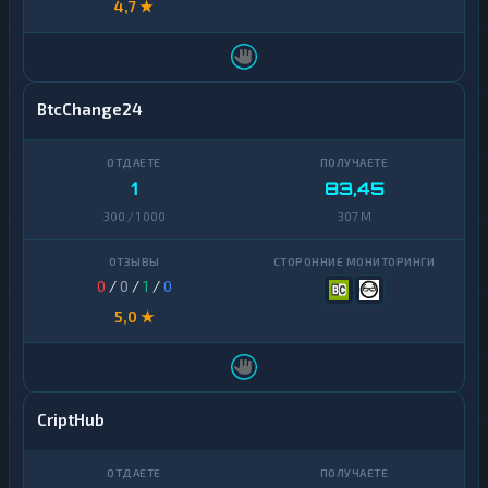
4,7 ★
BtcChange24
1
83,45
300 / 1 000
307 M
0
/
0
/
1
/
0
5,0 ★
CriptHub