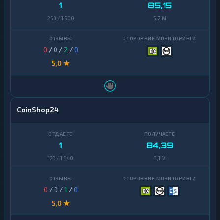
1
85,15
Ontology
1
250 / 1 500
5,2 M
PancakeSwap
1
CAKE
0
/
0
/
2
/
0
Pax
1
Dollar
5,0 ★
Pepe
1
Polkadot
1
CoinShop24
Polygon
1
Qtum
1
1
84,39
Ravencoin
1
123 / 1 840
3,1 M
Shiba
2
Stellar
0
/
0
/
1
/
0
1
5,0 ★
Sui
1