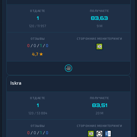
Ontology
1
PancakeSwap
1
83,63
1
CAKE
120 / 11 957
9 M
Pax
1
Dollar
0
/
0
/
1
/
0
Pepe
1
4,7 ★
Polkadot
1
Polygon
1
Iskra
Qtum
1
Ravencoin
1
1
83,51
Shiba
2
120 / 53 884
20 M
Stellar
1
Sui
1
0
/
0
/
1
/
0