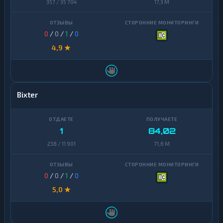
357 / 35 704
17,3 M
0
SEPA
1
USD
Sense
5
1
Coin
Bank
0
/
0
/
1
/
0
4,9 ★
Ethereum
3
А-
1
Банк
Bitcoin
2
Авангард
1
Litecoin
1
Bixter
Беларусбанк
1
Tron
1
Евразийский
1
Monero
банк
1
1
84,02
Ripple
Карта
1
238 / 11 901
71,6 M
1
UZCARD
Solana
1
МТС
1
0
/
0
/
1
/
0
Банк
Dogecoin
1
5,0 ★
Монобанк
1
Algorand
1
ОТП
Arbitrum
1
1
Банк