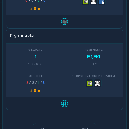
0
/
0
/
2
/
0
5,0 ★
Cryptolavka
1
81,84
73,3 / 6 109
1,3 M
0
/
0
/
1
/
0
5,0 ★