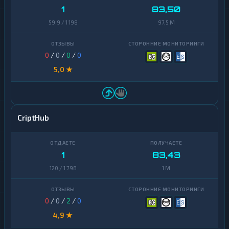
1
83,50
59,9 / 1 198
97,5 M
0
/
0
/
0
/
0
5,0 ★
CriptHub
1
83,43
120 / 1 798
1 M
0
/
0
/
2
/
0
4,9 ★