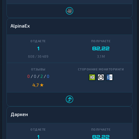
AlpinaEx
1
82,22
608 / 36 489
3,1 M
0
/
0
/
2
/
0
4,7 ★
Даркен
1
82,22