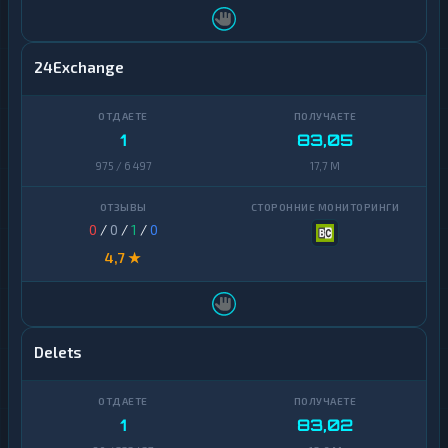
24Exchange
1
83,05
975 / 6 497
17,7 M
0
/
0
/
1
/
0
4,7 ★
Delets
1
83,02