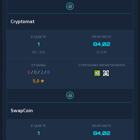
ВТБ
1
O
P
★
ПСБ
1
T
Cryptomat
M
Россельхозбанк
1
P
Bangkok
O
1
84,02
1
Bank
L
★
Y
119 / 655
47,3 M
G
HalykBank
1
O
N
Izibank
1
0
/
0
/
2
/
0
S
5,0 ★
Jusan
1
★
O
Bank
L
Kaspi
T
1
Bank
★
O
SwapCoin
N
Ozon
1
Банк
T
R
Revolut
★
2
C
1
84,02
2