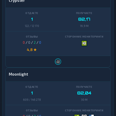
Crypster
1
82,17
122 / 12 170
16,9 M
0
/
0
/
2
/
0
4,8 ★
Moonlight
1
82,04
609 / 146 278
30 M