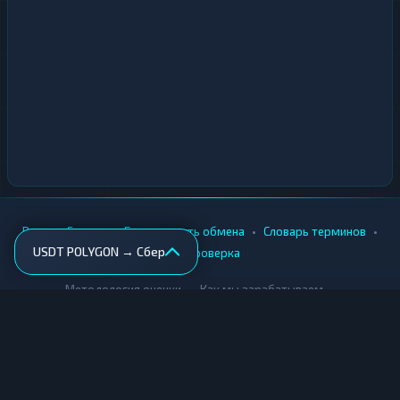
•
•
•
•
Вики
Города
Безопасность обмена
Словарь терминов
USDT POLYGON → Сбер
AML-проверка
•
•
Методология оценки
Как мы зарабатываем
Для обменников
Купить крипту
Продать крипту