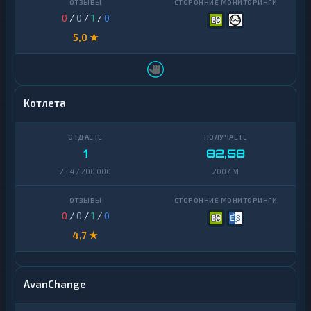
0
/
0
/
1
/
0
5,0 ★
Котлета
1
82,58
25,4 / 200 000
2007 M
0
/
0
/
1
/
0
4,7 ★
AvanChange