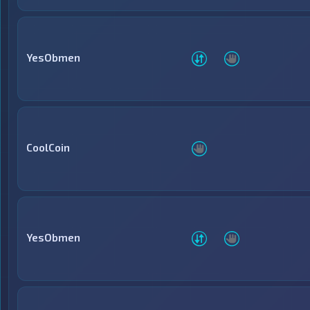
YesObmen
CoolCoin
YesObmen