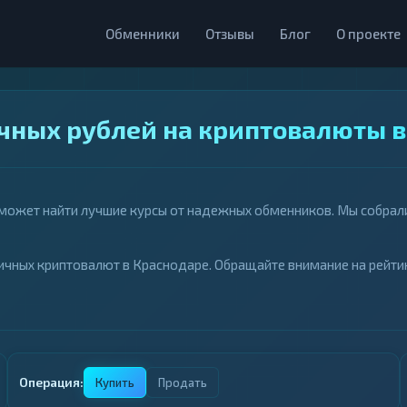
Обменники
Отзывы
Блог
О проекте
чных рублей на криптовалюты в
оможет найти лучшие курсы от надежных обменников. Мы собрал
ичных криптовалют в Краснодаре. Обращайте внимание на рейти
Операция:
Купить
Продать