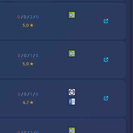
0
/
0
/
2
/
0
5,0 ★
0
/
0
/
1
/
0
5,0 ★
0
/
0
/
1
/
0
4,7 ★
0
/
0
/
2
/
0