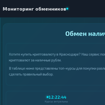
Мониторинг обменников
×
Обмен нали
НАПРАВЛЕНИЕ ОБМЕНА
★ ИЗБРАННОЕ
ВСЕ РАЗДЕЛЫ
Хотите купить криптовалюту в Краснодаре? Наш сервис п
ОТДАЁТЕ
ПОЛУЧАЕТЕ
криптовалют за наличные рубли.
В таблице ниже представлены топ-курсы для покупки разл
сделать правильный выбор.
ВСЕ РАЗДЕЛЫ
ВСЕ РАЗДЕЛЫ
Криптовалюты
Криптовалюты
69
69
▶
▶
12:22:44
Интернет-банкинг
Интернет-банкинг
42
42
▶
▶
Курсы актуальны