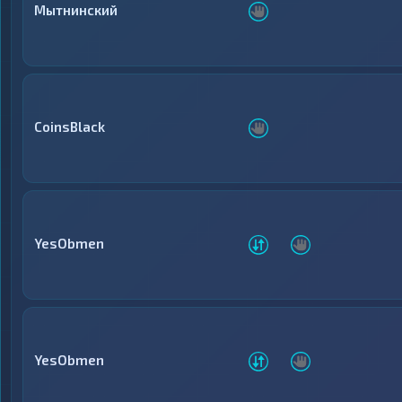
Мытнинский
CoinsBlack
YesObmen
YesObmen