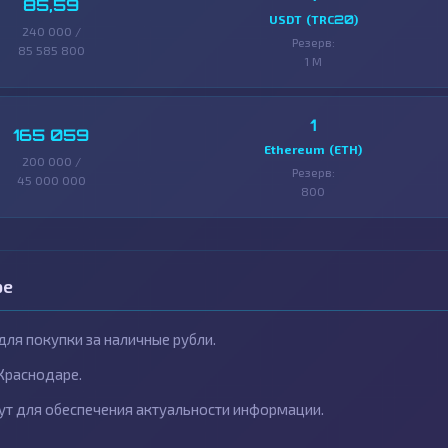
85,59
USDT (TRC20)
240 000 /
Резерв:
85 585 800
1 M
1
165 059
Ethereum (ETH)
200 000 /
Резерв:
45 000 000
800
ре
ля покупки за наличные рубли.
Краснодаре.
ут для обеспечения актуальности информации.