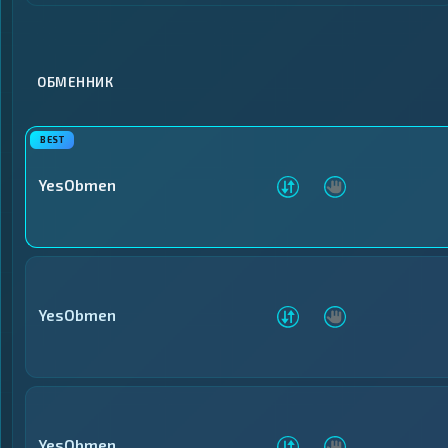
Криптобиржи
Криптобиржи
1
1
▶
▶
Электронные
Электронные
13
13
▶
▶
Деньги
Деньги
ОБМЕННИК
Банковские счета
Банковские счета
25
25
▶
▶
и карты
и карты
Денежные
Денежные
2
2
▶
▶
переводы
переводы
YesObmen
Наличные
Наличные
17
17
▶
▶
YesObmen
YesObmen