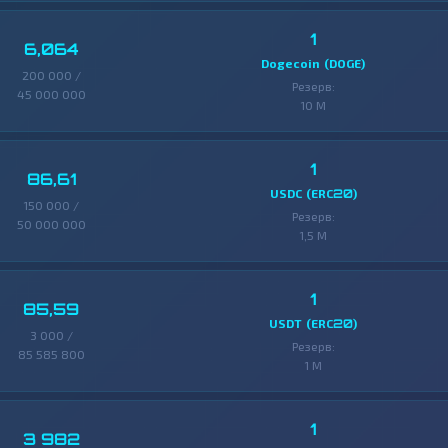
1
6,064
Dogecoin (DOGE)
200 000 /
Резерв:
45 000 000
10 M
1
86,61
USDC (ERC20)
150 000 /
Резерв:
50 000 000
1,5 M
1
85,59
USDT (ERC20)
3 000 /
Резерв:
85 585 800
1 M
1
3 982