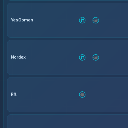
YesObmen
Nordex
Rfl