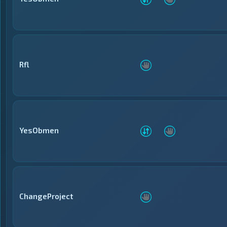
Rfl
YesObmen
ChangeProject