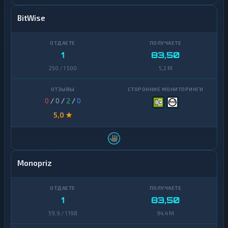
BitWise
1
83,50
250 / 1 500
5,2 M
0
/
0
/
2
/
0
5,0 ★
Monopriz
1
83,50
59,9 / 1 198
94,4 M