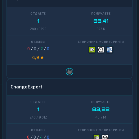
1
83,41
240 / 1 199
923 K
0
/
0
/
2
/
0
4,9 ★
ChangeExpert
1
83,22
240 / 9 012
46,7 M
0
/
0
/
4
/
0