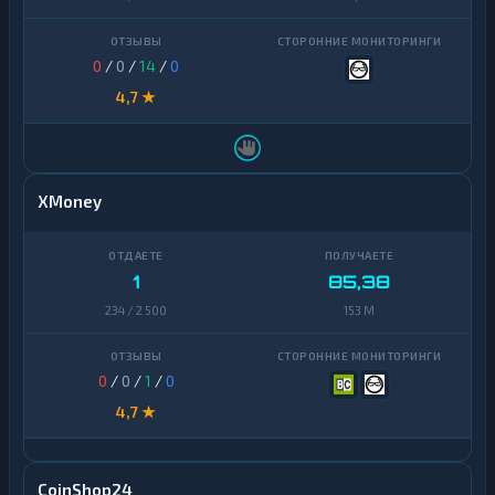
0
/
0
/
14
/
0
4,7 ★
XMoney
1
85,38
234 / 2 500
153 M
0
/
0
/
1
/
0
4,7 ★
CoinShop24