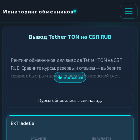
Мониторинг обменников
НАПРАВЛЕНИЕ
Вывод Tether TON на СБП RUB
×
ОБМЕНА
Рейтинг обменников для вывода Tether TON на СБП
★ ИЗБРАННОЕ
ВСЕ РАЗДЕЛЫ
RUB. Сравните курсы, резервы и отзывы — выберите
сервис с быстрым зачислением на банковский счёт.
О
П
Читать далее
Т
О
Д
Л
А
У
Ё
Ч
Курсы обновились 6 сек назад.
Т
А
Е
Е
Т
USDT TON
ExTradeCo
Е
СБП