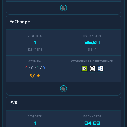
YoChange
1
85,07
123 / 1 843
3,8 M
0
/
0
/
1
/
0
5,0 ★
PVB
1
84,89