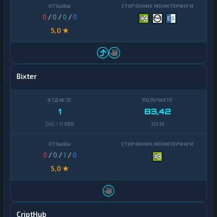
0
/
0
/
0
/
0
5,0 ★
Bixter
1
83,42
240 / 11 988
119 M
0
/
0
/
1
/
0
5,0 ★
CriptHub