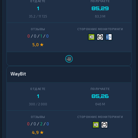
1
85,29
35,2 / 11 725
63,3 M
0
/
0
/
1
/
0
5,0 ★
WayBit
1
85,26
300 / 2 000
646 M
0
/
0
/
2
/
0
4,9 ★