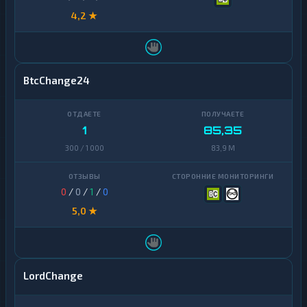
4,2 ★
BtcChange24
1
85,35
300 / 1 000
83,9 M
0
/
0
/
1
/
0
5,0 ★
LordChange