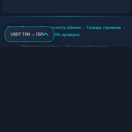
•
•
•
•
Вики
Города
Безопасность обмена
Словарь терминов
USDT TON → СБП
AML-проверка
•
•
Методология оценки
Как мы зарабатываем
Для обменников
Купить крипту
Продать крипту
Купить за рубли
Продать за рубли