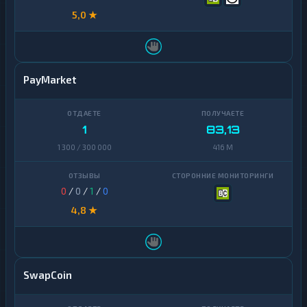
5,0 ★
PayMarket
1
83,13
1 300 / 300 000
416 M
0
/
0
/
1
/
0
4,8 ★
SwapCoin