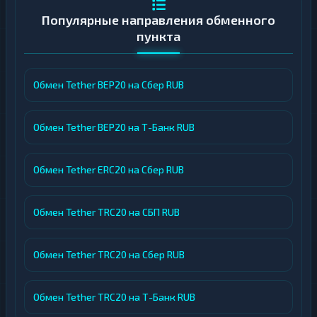
Быстрое выполнение заявок.
В
Популярные направления обменного
среднем обмен занимает до 15 минут:
пункта
процессы отлажены таким образом,
чтобы клиент получал средства
максимально оперативно.
Обмен Tether BEP20 на Сбер RUB
Полная гарантия обмена.
Cooperation
выступает гарантом исполнения каждой
сделки, вне зависимости от суммы и
Обмен Tether BEP20 на Т-Банк RUB
выбранного направления.
Скидочная система.
Регулярным
Обмен Tether ERC20 на Сбер RUB
пользователям предоставляются
сниженные комиссии на последующие
Обмен Tether TRC20 на СБП RUB
обмены, что делает операции выгоднее
при постоянном сотрудничестве.
Гибкие курсы.
Клиенты могут
Обмен Tether TRC20 на Сбер RUB
рассчитывать на предложения по
курсам, приближённым к
Обмен Tether TRC20 на Т-Банк RUB
среднерыночным, без скрытых