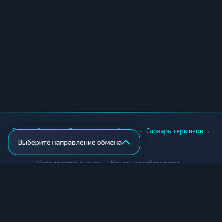
отзыв после завершения обмена. Команда
Cooperation внимательно относится к
обратной связи, используя ее для
дальнейшего совершенствования работы
сервиса и выстраивания долгосрочных
взаимоотношений с клиентами.
•
•
•
•
Вики
Города
Безопасность обмена
Словарь терминов
Выберите направление обмена
AML-проверка
•
•
Методология оценки
Как мы зарабатываем
Для обменников
Купить крипту