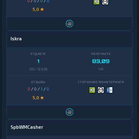
0
/
0
/
0
/
0
5,0 ★
Iskra
1
83,09
301 / 12 036
1 M
0
/
0
/
1
/
0
5,0 ★
SpbWMCasher