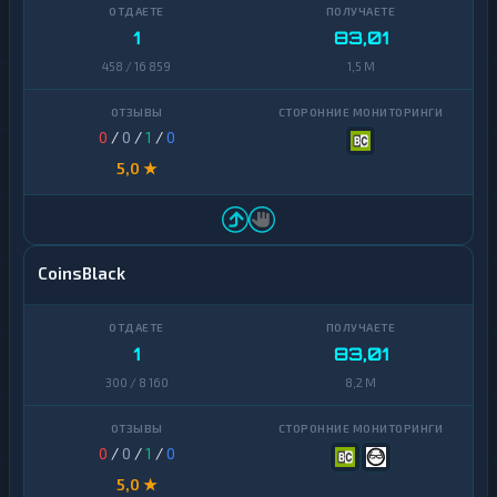
1
83,01
458 / 16 859
1,5 M
0
/
0
/
1
/
0
5,0 ★
CoinsBlack
1
83,01
300 / 8 160
8,2 M
0
/
0
/
1
/
0
5,0 ★