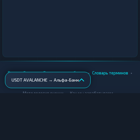
•
•
•
•
Вики
Города
Безопасность обмена
Словарь терминов
USDT AVALANCHE → Альфа-Банк
AML-проверка
•
•
Методология оценки
Как мы зарабатываем
Для обменников
Купить крипту
Продать крипту