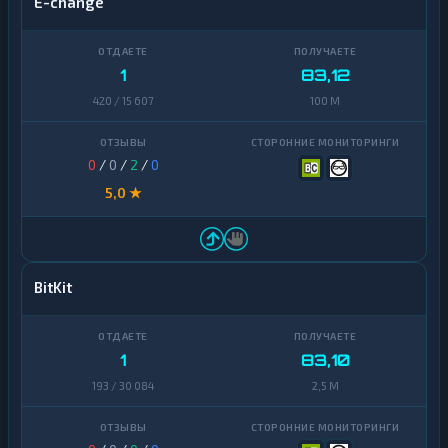
E-change
1
83,12
420 / 15 607
100 M
0
/
0
/
2
/
0
5,0 ★
BitKit
1
83,10
193 / 30 084
2,5 M