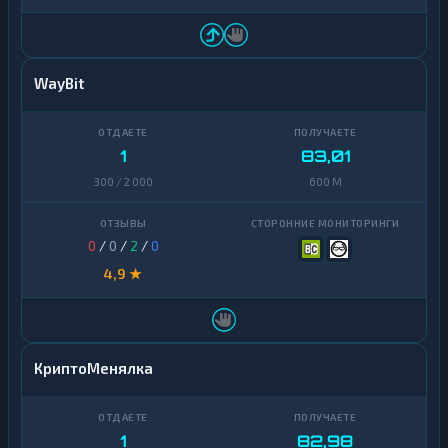
WayBit
1
83,01
300 / 2 000
600 M
0
/
0
/
2
/
0
4,9 ★
КриптоМенялка
1
82,98