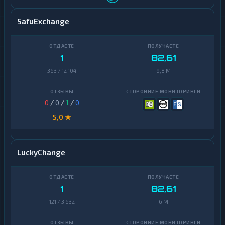
SafuExchange
1
82,61
363 / 12 104
9,8 M
0
/
0
/
1
/
0
5,0 ★
LuckyChange
1
82,61
121 / 3 632
6 M