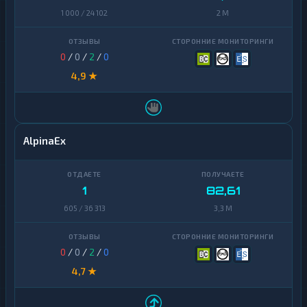
1 000 / 24 102
2 M
0
/
0
/
2
/
0
4,9 ★
AlpinaEx
1
82,61
605 / 36 313
3,3 M
0
/
0
/
2
/
0
4,7 ★