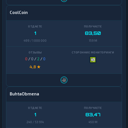
CoolCoin
1
83,50
499 / 1 000 000
159 M
0
/
0
/
2
/
0
4,8 ★
BuhtaObmena
1
83,47
240 / 53 914
450 M