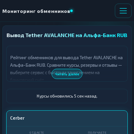
Мониторинг обменников
Вывод Tether AVALANCHE на Альфа-Банк RUB
НАПРАВЛЕНИЕ
×
ОБМЕНА
Рейтинг обменников для вывода Tether AVALANCHE на
★ ИЗБРАННОЕ
ВСЕ РАЗДЕЛЫ
Альфа-Банк RUB. Сравните курсы, резервы и отзывы —
выберите сервис с быстрым зачислением на
О
П
Читать далее
Т
О
банковский счёт.
Д
Л
А
У
Ё
Ч
Курсы обновились 6 сек назад.
Т
А
Е
Е
Т
USDT AVALANCHE
Cerber
Е
Альфа-Банк