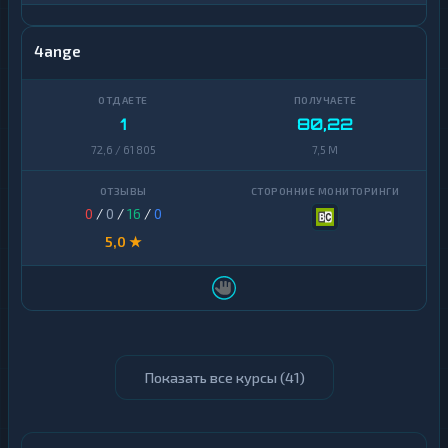
4ange
1
80,22
72,6 / 61 805
7,5 M
0
/
0
/
16
/
0
5,0 ★
Показать все курсы (
41
)