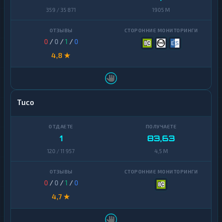
359 / 35 871
1905 M
0
/
0
/
1
/
0
4,8 ★
Tuco
1
83,63
120 / 11 957
4,5 M
0
/
0
/
1
/
0
4,7 ★