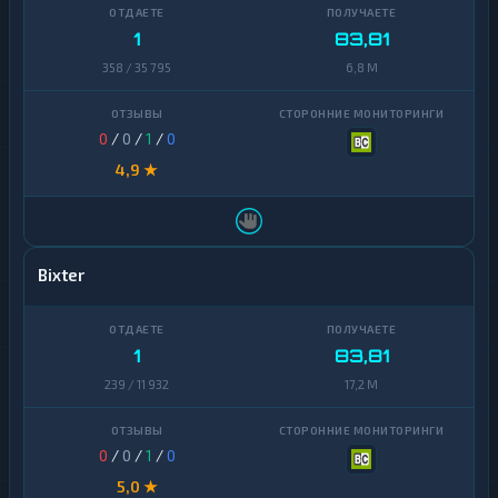
Ontology
1
1
83,81
PancakeSwap
358 / 35 795
6,8 M
1
CAKE
Pax
1
0
/
0
/
1
/
0
Dollar
4,9 ★
Pepe
1
Polkadot
1
Polygon
1
Bixter
Qtum
1
Ravencoin
1
1
83,81
239 / 11 932
17,2 M
Shiba
2
Stellar
1
0
/
0
/
1
/
0
Sui
1
5,0 ★