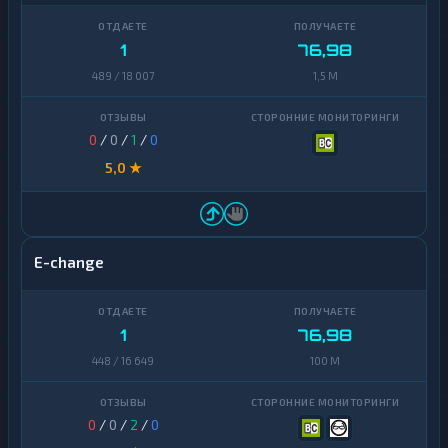
1
76,98
489 / 18 007
1,5 M
0
/
0
/
1
/
0
5,0 ★
E-change
1
76,98
448 / 16 649
100 M
0
/
0
/
2
/
0