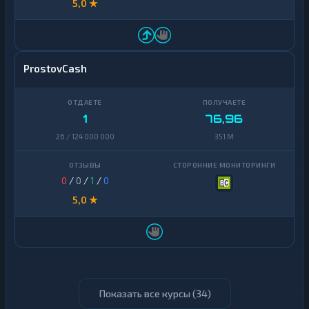
5,0 ★
ProstovCash
1
76,96
26 / 124 000 000
351 M
0
/
0
/
1
/
0
5,0 ★
Показать все курсы (
34
)