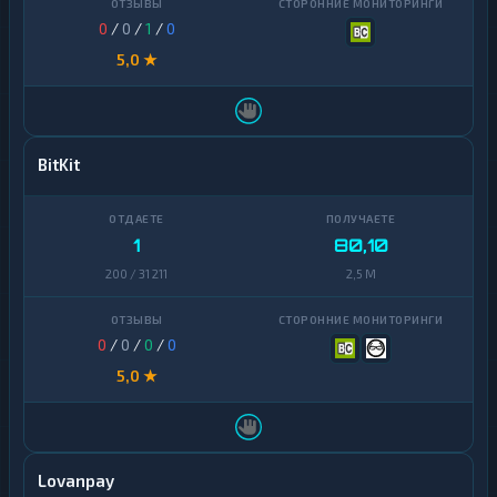
0
/
0
/
1
/
0
5,0 ★
BitKit
1
80,10
200 / 31 211
2,5 M
0
/
0
/
0
/
0
5,0 ★
Lovanpay