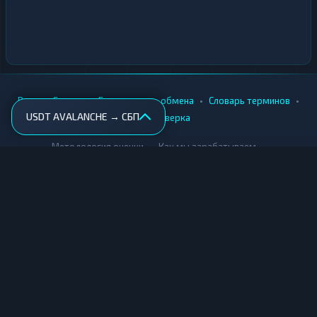
•
•
•
•
Вики
Города
Безопасность обмена
Словарь терминов
USDT AVALANCHE → СБП
AML-проверка
•
•
Методология оценки
Как мы зарабатываем
Для обменников
Купить крипту
Продать крипту
Купить за рубли
Продать за рубли