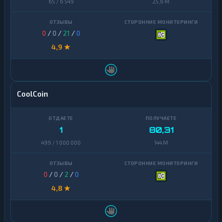
65 / 6 549
25,6 M
0
/
0
/
21
/
0
4,9 ★
CoolCoin
1
80,31
499 / 1 000 000
144 M
0
/
0
/
2
/
0
4,8 ★