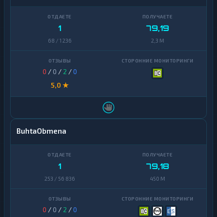
1
79,19
68 / 1 236
2,3 M
0
/
0
/
2
/
0
5,0 ★
BuhtaObmena
1
79,18
253 / 56 836
450 M
0
/
0
/
2
/
0