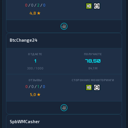
0
/
0
/
2
/
0
4,8 ★
BtcChange24
1
78,50
300 / 1 000
84,1 M
0
/
0
/
1
/
0
5,0 ★
SpbWMCasher