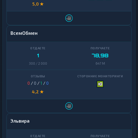
5,0 ★
ВсемОбмен
1
78,98
300 / 2 000
647 M
0
/
0
/
1
/
0
4,2 ★
Эльвира