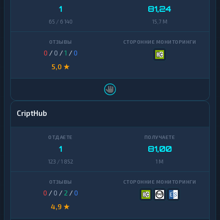
1
81,24
65 / 6 140
15,7 M
0
/
0
/
1
/
0
5,0 ★
CriptHub
1
81,00
123 / 1 852
1 M
0
/
0
/
2
/
0
4,9 ★