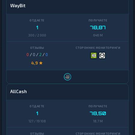
WayBit
1
78,87
300 / 2 000
646 M
0
/
0
/
2
/
0
4,9 ★
AllCash
1
78,50
127 / 19 108
18,7 M