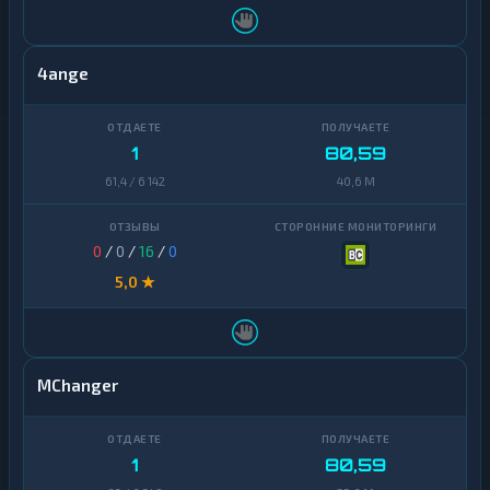
4ange
1
80,59
61,4 / 6 142
40,6 M
0
/
0
/
16
/
0
5,0 ★
MChanger
1
80,59