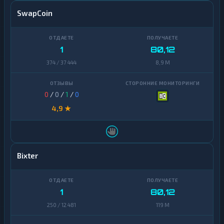
SwapCoin
1
80,12
374 / 37 444
8,9 M
0
/
0
/
1
/
0
4,9 ★
Bixter
1
80,12
250 / 12 481
119 M