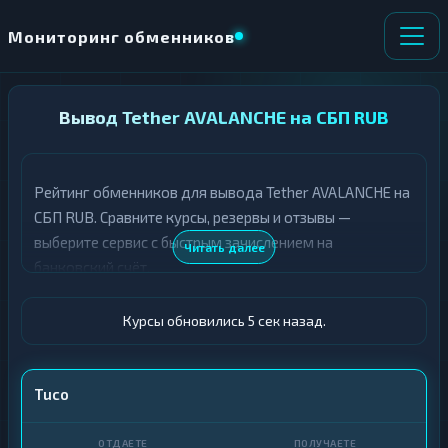
Мониторинг обменников
НАПРАВЛЕНИЕ
Вывод Tether AVALANCHE на СБП RUB
×
ОБМЕНА
Рейтинг обменников для вывода Tether AVALANCHE на
★ ИЗБРАННОЕ
ВСЕ РАЗДЕЛЫ
СБП RUB. Сравните курсы, резервы и отзывы —
выберите сервис с быстрым зачислением на
О
П
Читать далее
Т
О
банковский счёт.
Д
Л
А
У
Ё
Ч
Курсы обновились 6 сек назад.
Т
А
Е
Е
Т
USDT AVALANCHE
Tuco
Е
СБП