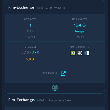
Rim-Exchange
NEAR ↔ Почта Банк
1
134,6
149 /
Резерв:
742 702
100 M
0
/
0
/
3
/
0
5,0 ★
Rim-Exchange
NEAR ↔ Россельхозбанк