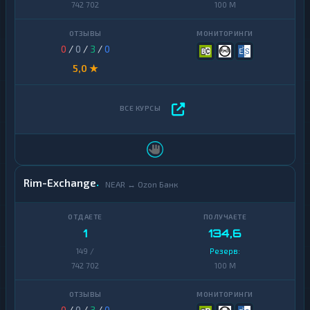
742 702
100 M
0
/
0
/
3
/
0
5,0 ★
Rim-Exchange
NEAR ↔ Ozon Банк
1
134,6
149 /
Резерв:
742 702
100 M
0
/
0
/
3
/
0