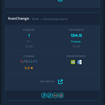
AvanChange
NEAR ↔ Банковская карта
1
134,9
77 /
Резерв:
12 253
6,5 M
0
/
0
/
2
/
0
5,0 ★