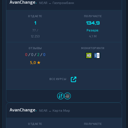
AvanChange
NEAR ↔ Газпромбанк
1
134,9
77 /
Резерв:
12 253
4,1 M
0
/
0
/
2
/
0
5,0 ★
AvanChange
NEAR ↔ Карта Мир