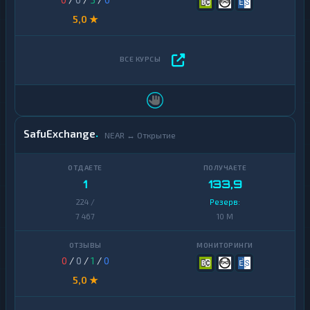
5,0 ★
SafuExchange
NEAR ↔ Открытие
1
133,9
224 /
Резерв:
7 467
10 M
0
/
0
/
1
/
0
5,0 ★