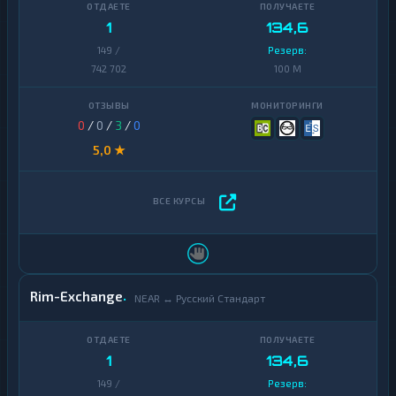
1
134,6
149 /
Резерв:
742 702
100 M
0
/
0
/
3
/
0
5,0 ★
Rim-Exchange
NEAR ↔ Русский Стандарт
1
134,6
149 /
Резерв: