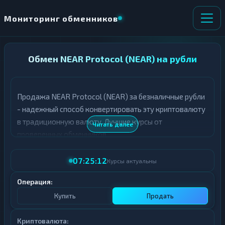
Мониторинг обменников
НАПРАВЛЕНИЕ
Обмен NEAR Protocol (NEAR) на рубли
×
ОБМЕНА
Продажа NEAR Protocol (NEAR) за безналичные рубли
★ ИЗБРАННОЕ
ВСЕ РАЗДЕЛЫ
- надежный способ конвертировать эту криптовалюту
в традиционную валюту. Лучшие курсы от
О
П
Читать далее
Т
О
проверенных обменников.
Д
Л
А
У
07:25:12
Ё
Ч
Курсы актуальны
Т
А
Е
Е
Операция:
Т
Купить
Продать
Е
Криптовалюта: