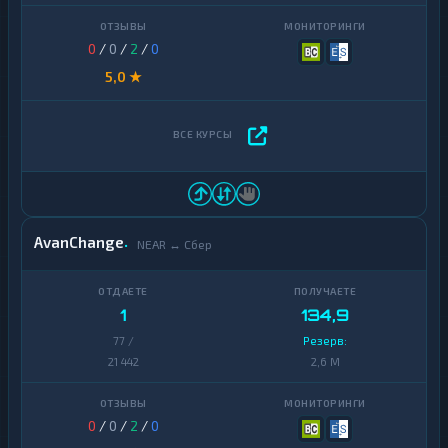
0
/
0
/
2
/
0
5,0 ★
AvanChange
NEAR ↔ Сбер
1
134,9
77 /
Резерв:
21 442
2,6 M
0
/
0
/
2
/
0