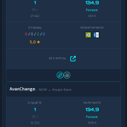
1
134,9
77 /
Резерв:
21 442
434 K
0
/
0
/
2
/
0
5,0 ★
AvanChange
NEAR ↔ Альфа-Банк
1
134,9
77 /
Резерв:
12 253
908 K