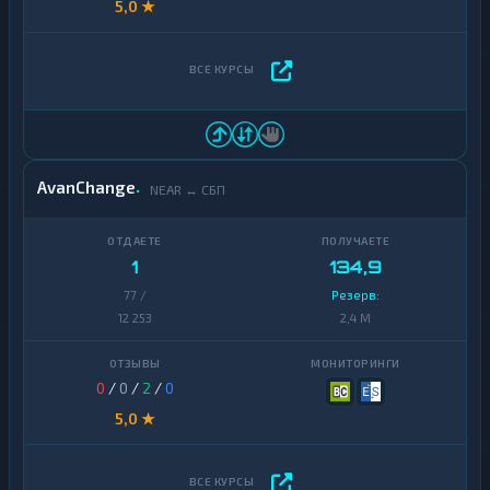
5,0 ★
AvanChange
NEAR ↔ СБП
1
134,9
77 /
Резерв:
12 253
2,4 M
0
/
0
/
2
/
0
5,0 ★