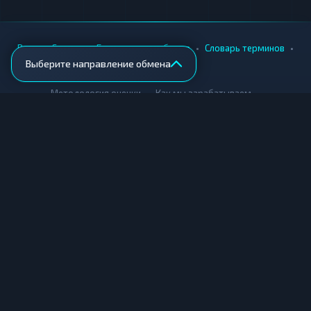
•
•
•
•
Вики
Города
Безопасность обмена
Словарь терминов
Выберите направление обмена
AML-проверка
•
•
Методология оценки
Как мы зарабатываем
Для обменников
Купить крипту
Продать крипту
Купить за рубли
Продать за рубли
© Мониторинг обменников — 2026