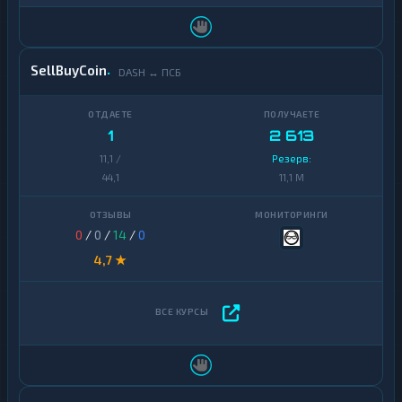
SellBuyCoin
DASH ↔ ПСБ
1
2 613
11,1 /
Резерв:
44,1
11,1 M
0
/
0
/
14
/
0
4,7 ★