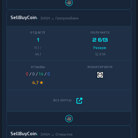
SellBuyCoin
DASH ↔ Газпромбанк
1
2 613
11,1 /
Резерв:
44,1
12,9 M
0
/
0
/
14
/
0
4,7 ★
SellBuyCoin
DASH ↔ Открытие