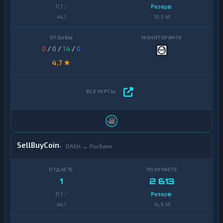
11,1 /
Резерв:
44,1
10,5 M
0
/
0
/
14
/
0
4,7 ★
SellBuyCoin
DASH ↔ Росбанк
1
2 613
11,1 /
Резерв:
44,1
14,9 M