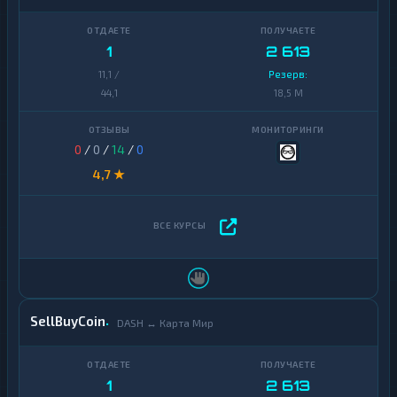
1
2 613
11,1 /
Резерв:
44,1
18,5 M
0
/
0
/
14
/
0
4,7 ★
SellBuyCoin
DASH ↔ Карта Мир
1
2 613