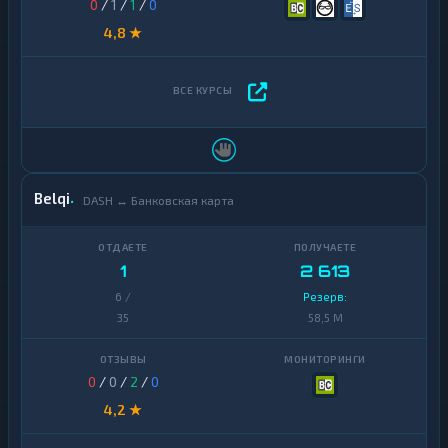
0
/
1
/
1
/
0
4,8 ★
Belqi
DASH ↔ Банковская карта
1
2 613
6 /
Резерв:
35
58,5 M
0
/
0
/
2
/
0
4,2 ★