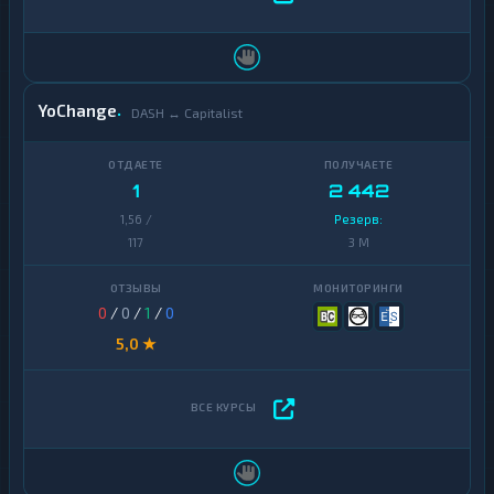
YoChange
DASH ↔ Capitalist
1
2 442
1,56 /
Резерв:
117
3 M
0
/
0
/
1
/
0
5,0 ★