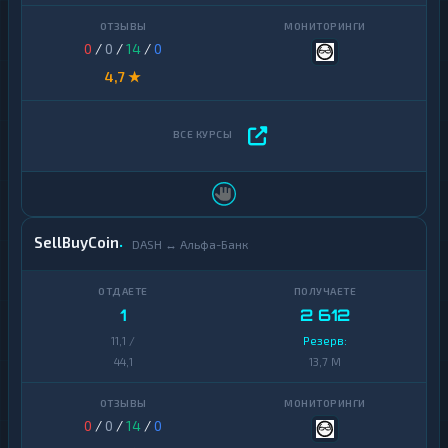
0
/
0
/
14
/
0
4,7 ★
SellBuyCoin
DASH ↔ Альфа-Банк
1
2 612
11,1 /
Резерв:
44,1
13,7 M
0
/
0
/
14
/
0