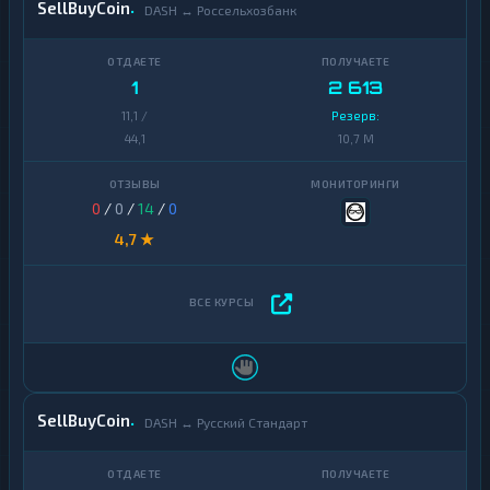
SellBuyCoin
DASH ↔ Россельхозбанк
1
2 613
11,1 /
Резерв:
44,1
10,7 M
0
/
0
/
14
/
0
4,7 ★
SellBuyCoin
DASH ↔ Русский Стандарт