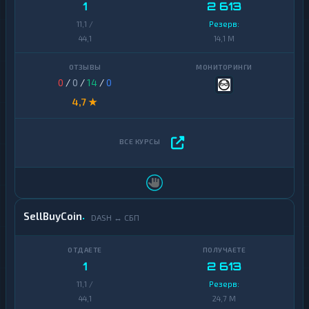
1
2 613
11,1 /
Резерв:
44,1
14,1 M
0
/
0
/
14
/
0
4,7 ★
SellBuyCoin
DASH ↔ СБП
1
2 613
11,1 /
Резерв:
44,1
24,7 M