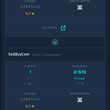
0
/
0
/
14
/
0
4,7 ★
SellBuyCoin
DASH ↔ Почта Банк
1
2 613
11,1 /
Резерв:
44,1
17,2 M
0
/
0
/
14
/
0
4,7 ★