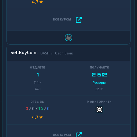
4,7 ★
SellBuyCoin
DASH ↔ Ozon Банк
1
2 612
11,1 /
Резерв:
44,1
26 M
0
/
0
/
14
/
0
4,7 ★