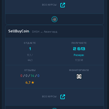
SellBuyCoin
DASH ↔ Авангард
1
2 613
11,1 /
Резерв:
44,1
17,8 M
0
/
0
/
14
/
0
4,7 ★