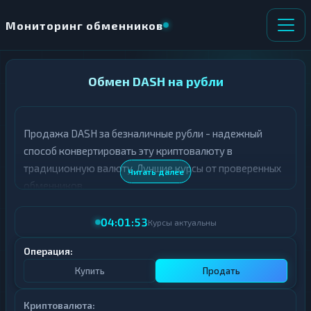
Мониторинг обменников
НАПРАВЛЕНИЕ
Обмен DASH на рубли
×
ОБМЕНА
Продажа DASH за безналичные рубли - надежный
★ ИЗБРАННОЕ
ВСЕ РАЗДЕЛЫ
способ конвертировать эту криптовалюту в
традиционную валюту. Лучшие курсы от проверенных
О
П
Читать далее
Т
О
обменников.
Д
Л
А
У
04:01:53
Ё
Ч
Курсы актуальны
Т
А
Е
Е
Операция:
Т
Купить
Продать
Е
Криптовалюта: