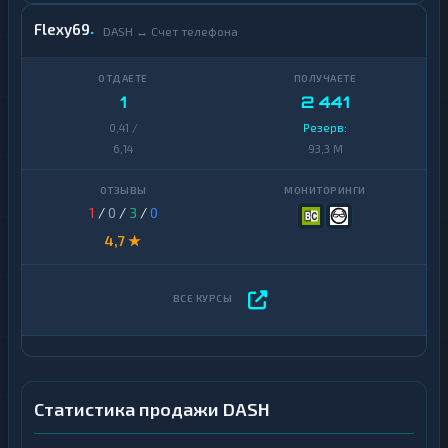
Flexy69
DASH ↔ Счет телефона
1
2 441
0,41 /
Резерв:
6,14
93,3 M
1
/
0
/
3
/
0
4,7 ★
Статистика продажи DASH