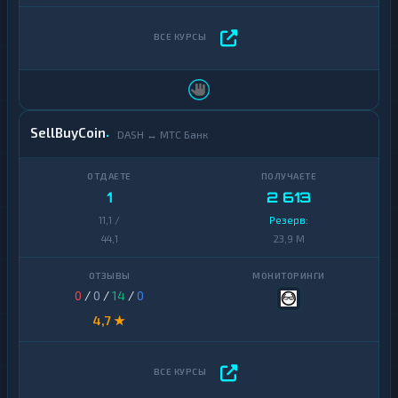
SellBuyCoin
DASH ↔ МТС Банк
1
2 613
11,1 /
Резерв:
44,1
23,9 M
0
/
0
/
14
/
0
4,7 ★