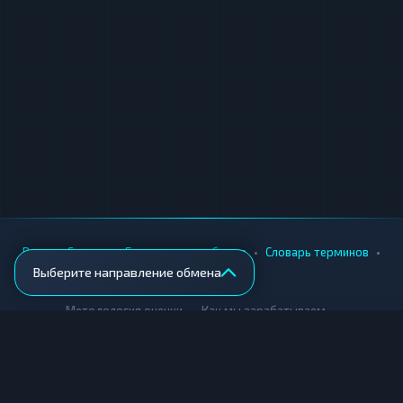
•
•
•
•
Вики
Города
Безопасность обмена
Словарь терминов
Выберите направление обмена
AML-проверка
•
•
Методология оценки
Как мы зарабатываем
Для обменников
Купить крипту