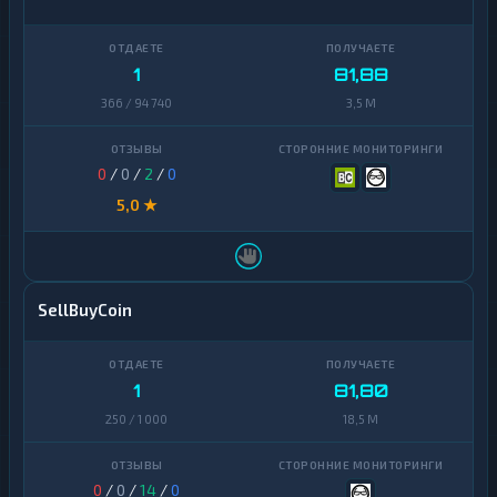
1
81,88
366 / 94 740
3,5 M
0
/
0
/
2
/
0
5,0 ★
SellBuyCoin
1
81,80
250 / 1 000
18,5 M
0
/
0
/
14
/
0