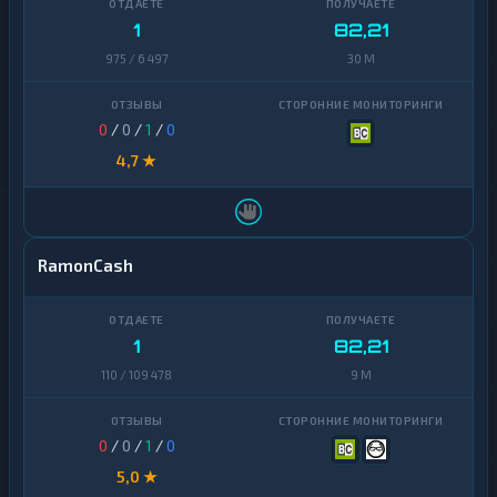
1
82,21
975 / 6 497
30 M
0
/
0
/
1
/
0
4,7 ★
RamonCash
1
82,21
110 / 109 478
9 M
0
/
0
/
1
/
0
5,0 ★