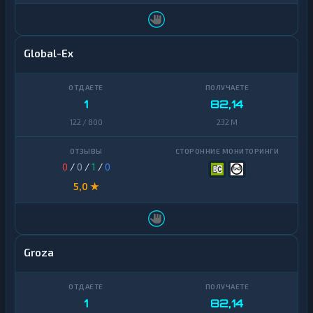
Global-Ex
1
82,14
122 / 800
232 M
0
/
0
/
1
/
0
5,0 ★
Groza
1
82,14