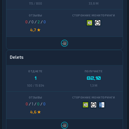
115 / 800
33,6 M
0
/
0
/
2
/
0
4,7 ★
Delets
1
82,10
100 / 15 834
1,3 M
0
/
1
/
0
/
0
4,6 ★