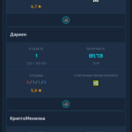
4,7 ★
Даркен
1
81,73
200 / 195 691
16 M
0
/
1
/
1
/
0
5,0 ★
КриптоМенялка