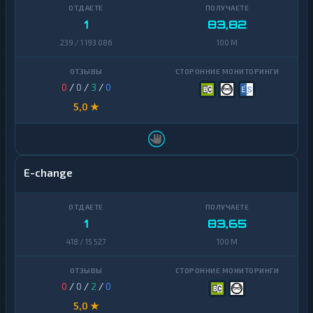
Ontology
1
1
83,82
PancakeSwap
239 / 1 193 086
100 M
1
CAKE
Pax
1
0
/
0
/
3
/
0
Dollar
5,0 ★
Pepe
1
Polkadot
1
Polygon
1
E-change
Qtum
1
Ravencoin
1
1
83,65
418 / 15 527
100 M
Shiba
2
Stellar
1
0
/
0
/
2
/
0
Sui
1
5,0 ★