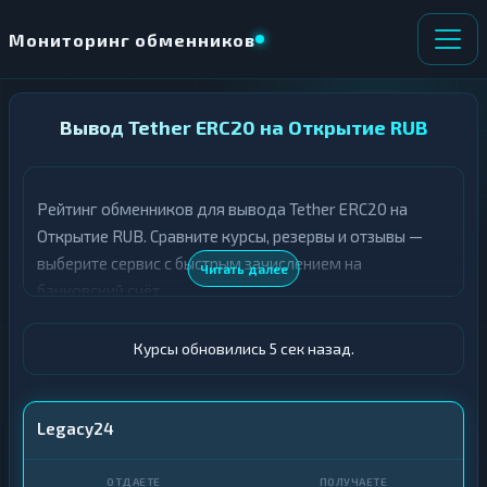
Мониторинг обменников
НАПРАВЛЕНИЕ
Вывод Tether ERC20 на Открытие RUB
×
ОБМЕНА
Рейтинг обменников для вывода Tether ERC20 на
★ ИЗБРАННОЕ
ВСЕ РАЗДЕЛЫ
Открытие RUB. Сравните курсы, резервы и отзывы —
выберите сервис с быстрым зачислением на
О
П
Читать далее
Т
О
банковский счёт.
Д
Л
А
У
Ё
Ч
Курсы обновились 6 сек назад.
Т
А
Е
Е
Т
USDT ERC20
Legacy24
Е
Открытие