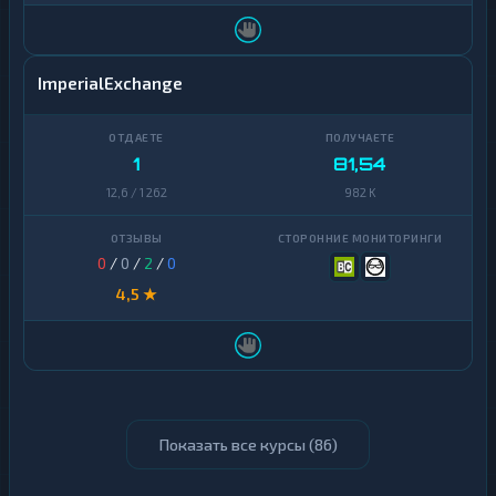
ImperialExchange
1
81,54
12,6 / 1 262
982 K
0
/
0
/
2
/
0
4,5 ★
Показать все курсы (
86
)