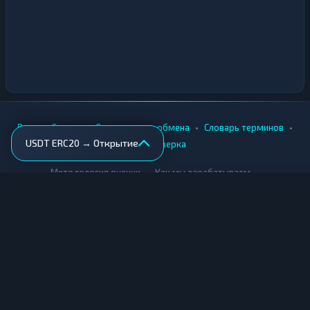
•
•
•
•
Вики
Города
Безопасность обмена
Словарь терминов
USDT ERC20 → Открытие
AML-проверка
•
•
Методология оценки
Как мы зарабатываем
Для обменников
Купить крипту
Продать крипту
Купить за рубли