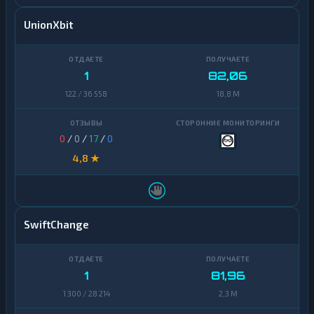
UnionXbit
1
82,06
122 / 36 558
18,8 M
0
/
0
/
17
/
0
4,8 ★
SwiftChange
1
81,96
1 300 / 28 214
2,3 M