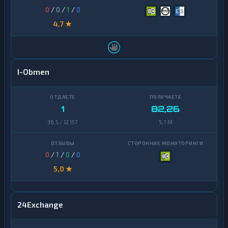
0
/
0
/
1
/
0
4,7 ★
I-Obmen
1
82,26
36,5 / 12 157
5,7 M
0
/
1
/
0
/
0
5,0 ★
24Exchange