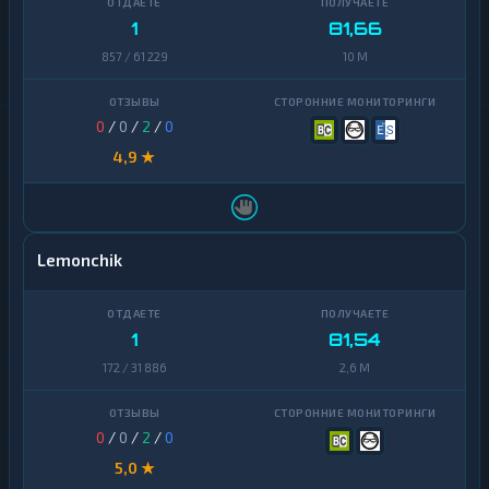
1
81,66
857 / 61 229
10 M
0
/
0
/
2
/
0
4,9 ★
Lemonchik
1
81,54
172 / 31 886
2,6 M
0
/
0
/
2
/
0
5,0 ★