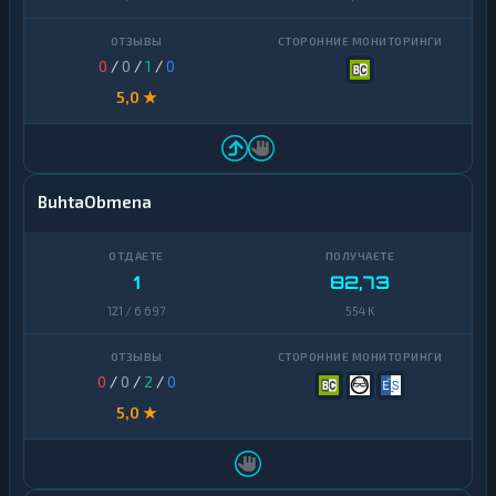
0
/
0
/
1
/
0
5,0 ★
BuhtaObmena
1
82,73
121 / 6 697
554 K
0
/
0
/
2
/
0
5,0 ★