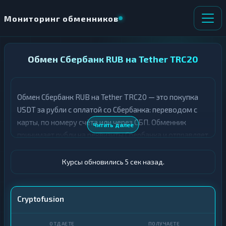
Мониторинг обменников
НАПРАВЛЕНИЕ
Обмен Сбербанк RUB на Tether TRC20
×
ОБМЕНА
Обмен Сбербанк RUB на Tether TRC20 — это покупка
★ ИЗБРАННОЕ
ВСЕ РАЗДЕЛЫ
USDT за рубли с оплатой со Сбербанка: переводом с
карты, по номеру счёта или через СБП. Обменник
О
П
Читать далее
Т
О
принимает рубли на реквизиты Сбербанка и отправляет
Д
Л
USDT на ваш адрес в сети TRC-20, обычно за
А
У
несколько минут. Ниже — курсы и резервы
Ё
Ч
Курсы обновились 6 сек назад.
Т
А
обменников, которые проводят обмен Сбербанк →
Е
Е
USDT: сравните ставки и выберите вариант под свою
Т
Сбер
сумму.
Cryptofusion
Е
USDT TRC20