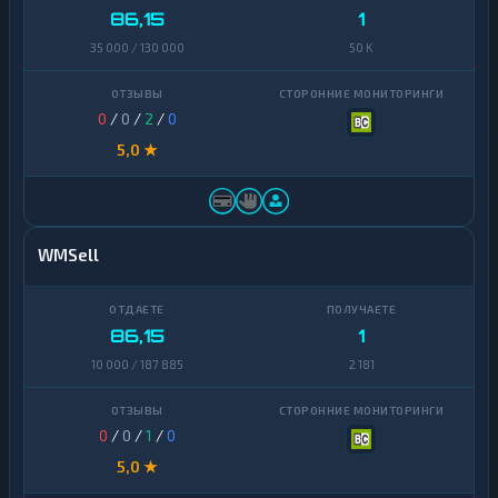
86,15
1
35 000 / 130 000
50 K
0
/
0
/
2
/
0
5,0 ★
WMSell
86,15
1
10 000 / 187 885
2 181
0
/
0
/
1
/
0
5,0 ★