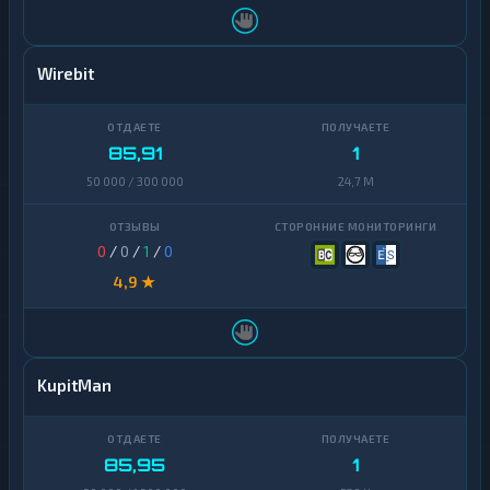
Wirebit
85,91
1
50 000 / 300 000
24,7 M
0
/
0
/
1
/
0
4,9 ★
KupitMan
85,95
1