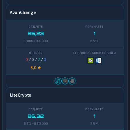
AvanChange
86,23
1
15 000 / 100 000
672 K
0
/
0
/
2
/
0
5,0 ★
LiteCrypto
86,32
1
8 512 / 8 512 000
2,5 M