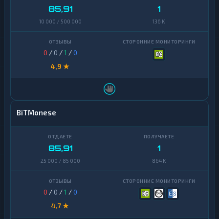
85,91
1
10 000 / 500 000
136 K
0
/
0
/
1
/
0
4,9 ★
BiTMonese
85,91
1
25 000 / 85 000
864 K
0
/
0
/
1
/
0
4,7 ★