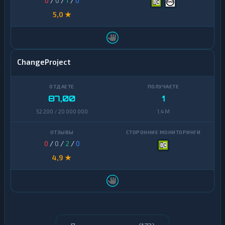
0
/
0
/
1
/
0
5,0 ★
ChangeProject
87,00
1
52 200 / 20 000 000
1,4 M
0
/
0
/
2
/
0
4,9 ★