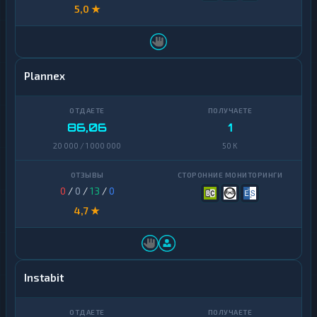
5,0 ★
Plannex
86,06
1
20 000 / 1 000 000
50 K
0
/
0
/
13
/
0
4,7 ★
Instabit