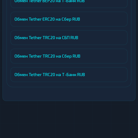
Обмен Tether BEP20 на Т-Банк RUB
Прозрачные курсы и резервы.
Пользователь сразу видит актуальные
Обмен Tether ERC20 на Сбер RUB
курсы, лимиты и доступные резервы по
каждому направлению. Все параметры
сделки становятся известны заранее.
Обмен Tether TRC20 на СБП RUB
Гибкость выбора.
Обмен возможен не
только на самые востребованные карты
Обмен Tether TRC20 на Сбер RUB
банков — поддерживаются транзакции
на Visa/MasterCard, счета в российских
Обмен Tether TRC20 на Т-Банк RUB
банках, ЮMoney, баланс мобильного
телефона и популярные электронные
кошельки.
Партнерская программа.
Для
постоянных клиентов и партнеров
реализованы дополнительные условия
сотрудничества.
Внимательная поддержка.
Операторы
сервиса готовы быстро ответить на