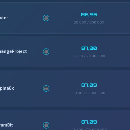
86,95
xter
20 000 / 300 000
87,00
hangeProject
52 200 / 20 000 000
87,09
lpinaEx
50 000 / 1 000 000
87,09
ramBit
43 500 / 20 000 000