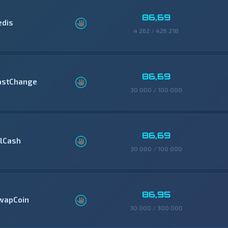
86,69
edis
4 262 / 426 218
86,69
astChange
30 000 / 100 000
86,69
llCash
30 000 / 100 000
86,95
wapCoin
30 000 / 300 000