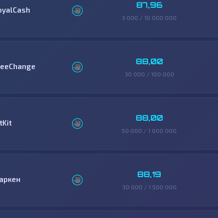
87,96
oyalCash
3 000 / 10 000 000
88,00
reeChange
30 000 / 100 000
88,00
tKit
50 000 / 1 000 000
88,19
аркен
30 000 / 1 500 000