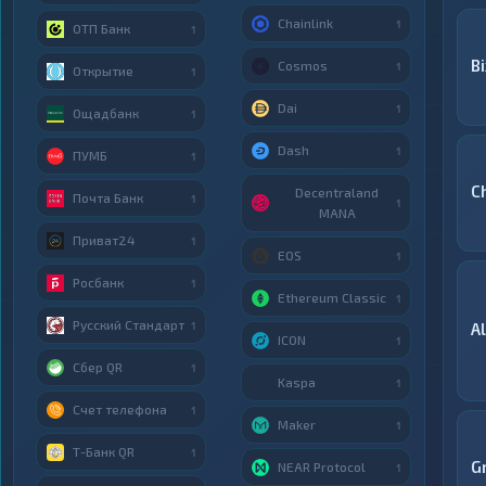
Chainlink
1
ОТП Банк
1
Bi
Cosmos
1
Открытие
1
Dai
1
Ощадбанк
1
Dash
1
ПУМБ
1
C
Decentraland
Почта Банк
1
1
MANA
Приват24
1
EOS
1
Росбанк
1
Ethereum Classic
1
Русский Стандарт
1
A
ICON
1
Сбер QR
1
Kaspa
1
Счет телефона
1
Maker
1
Т-Банк QR
1
G
NEAR Protocol
1