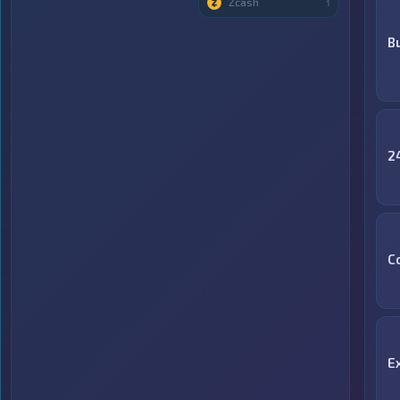
Zcash
1
B
2
C
E