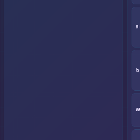
R
I
W