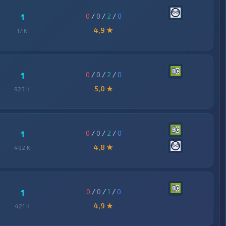
0
/
0
/
2
/
0
1
4,9 ★
17 K
0
/
0
/
2
/
0
1
5,0 ★
923 K
0
/
0
/
2
/
0
1
4,8 ★
492 K
0
/
0
/
1
/
0
1
4,9 ★
421 K