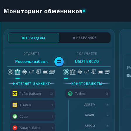
Мониторинг обменников
★ ИЗБРАННОЕ
ВСЕ РАЗДЕЛЫ
ОТДАЁТЕ
ПОЛУЧАЕТЕ
Россельхозбанк
USDT ERC20
Р
в
ИНТЕРНЕТ-БАНКИНГ
КРИПТОВАЛЮТЫ
Райффайзен
Tether
2
9
ARBTM
★
Т-Банк
1
AVAXC
★
Сбер
1
BEP20
★
Альфа-Банк
1