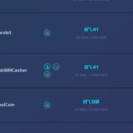
87,41
urobit
30 000 / 500 000
87,41
pbWMCasher
32 000 / 1 400 000
87,50
oolCoin
43 662 / 2 000 000