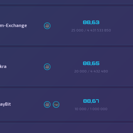
88,63
im-Exchange
25 000 / 4 431 533 850
88,65
skra
20 000 / 4 432 480
88,67
ayBit
10 000 / 1 000 000