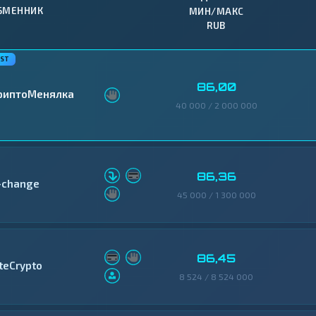
БМЕННИК
МИН/МАКС
RUB
86,00
риптоМенялка
40 000 / 2 000 000
86,36
-change
45 000 / 1 300 000
86,45
iteCrypto
8 524 / 8 524 000