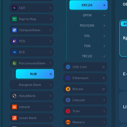
О
ERC20
★
СБП
1
OPTM
★
Карта Мир
1
POLYGON
★
Газпромбанк
1
SOL
★
К
ПСБ
1
TON
★
ВТБ
1
TRC20
★
Россельхозбанк
1
USD Coin
5
E
RUB
★
Ethereum
3
Bangkok Bank
1
Bitcoin
2
HalykBank
1
Litecoin
1
L
Izibank
1
Tron
1
Jusan Bank
1
Monero
1