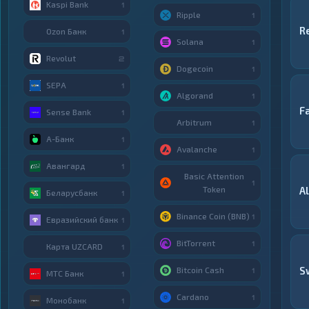
Kaspi Bank
1
Ripple
1
R
Ozon Банк
1
Solana
1
Revolut
2
Dogecoin
1
SEPA
1
Algorand
1
F
Sense Bank
1
Arbitrum
1
А-Банк
1
Avalanche
1
Авангард
1
Basic Attention
1
Token
A
Беларусбанк
1
Binance Coin (BNB)
1
Евразийский банк
1
BitTorrent
1
Карта UZCARD
1
S
Bitcoin Cash
1
МТС Банк
1
Cardano
1
Монобанк
1