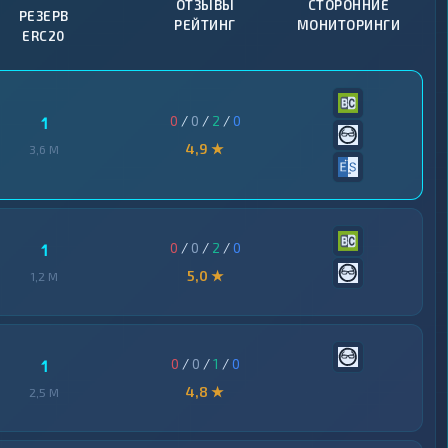
ОТЗЫВЫ
СТОРОННИЕ
РЕЗЕРВ
РЕЙТИНГ
МОНИТОРИНГИ
ERC20
0
/
0
/
2
/
0
1
4,9 ★
3,6 M
0
/
0
/
2
/
0
1
5,0 ★
1,2 M
0
/
0
/
1
/
0
1
4,8 ★
2,5 M