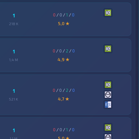
0
/
0
/
1
/
0
1
5,0 ★
218 K
0
/
0
/
2
/
0
1
4,9 ★
1,4 M
0
/
0
/
2
/
0
1
4,7 ★
521 K
0
/
0
/
1
/
0
1
5,0 ★
1,1 M