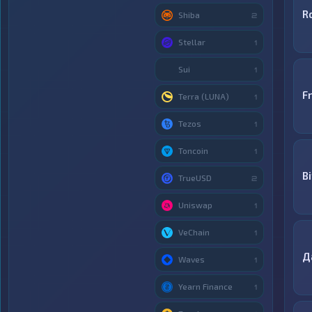
R
Shiba
2
Stellar
1
Sui
1
F
Terra (LUNA)
1
Tezos
1
Toncoin
1
Bi
TrueUSD
2
Uniswap
1
VeChain
1
Д
Waves
1
Yearn Finance
1