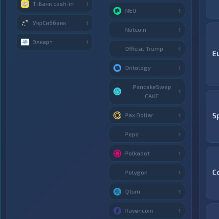
Т-Банк cash-in
1
NEO
1
УкрСиббанк
1
Notcoin
1
Элкарт
1
Official Trump
1
E
Ontology
1
PancakeSwap
1
CAKE
S
Pax Dollar
1
Pepe
1
Polkadot
1
C
Polygon
1
Qtum
1
Ravencoin
1