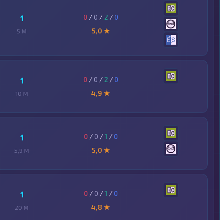
0
/
0
/
2
/
0
1
5,0 ★
5 M
0
/
0
/
2
/
0
1
4,9 ★
10 M
0
/
0
/
1
/
0
1
5,0 ★
5,9 M
0
/
0
/
1
/
0
1
4,8 ★
20 M