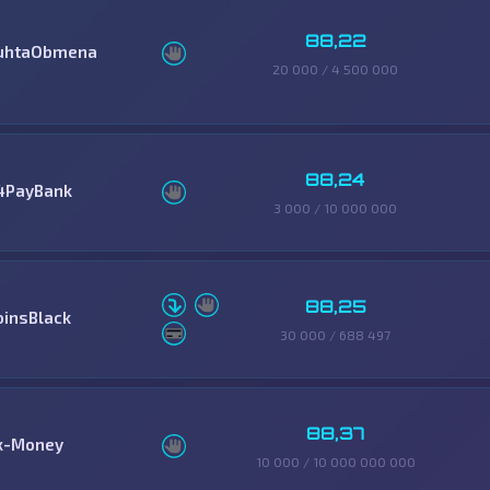
88,22
uhtaObmena
20 000 / 4 500 000
88,24
4PayBank
3 000 / 10 000 000
88,25
oinsBlack
30 000 / 688 497
88,37
x-Money
10 000 / 10 000 000 000