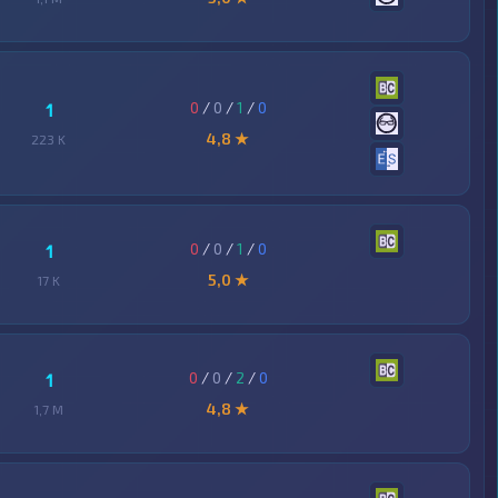
0
/
0
/
1
/
0
1
4,8 ★
223 K
0
/
0
/
1
/
0
1
5,0 ★
17 K
0
/
0
/
2
/
0
1
4,8 ★
1,7 M