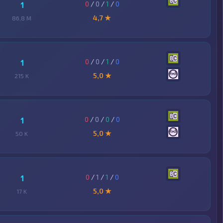
0
/
0
/
1
/
0
1
4,7 ★
86,8 M
0
/
0
/
1
/
0
1
5,0 ★
215 K
0
/
0
/
0
/
0
1
5,0 ★
50 K
0
/
1
/
1
/
0
1
5,0 ★
17 K