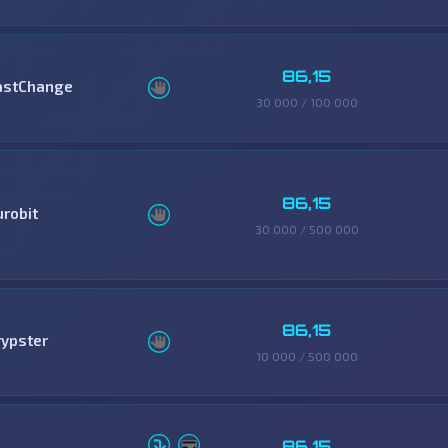
86,15
astChange
30 000 / 100 000
86,15
urobit
30 000 / 500 000
86,15
rypster
10 000 / 500 000
86,15