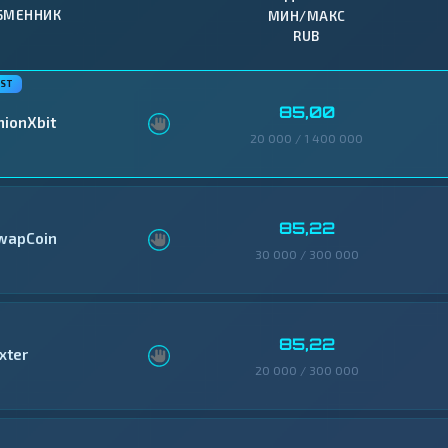
БМЕННИК
МИН/МАКС
RUB
85,00
nionXbit
20 000 / 1 400 000
85,22
wapCoin
30 000 / 300 000
85,22
xter
20 000 / 300 000