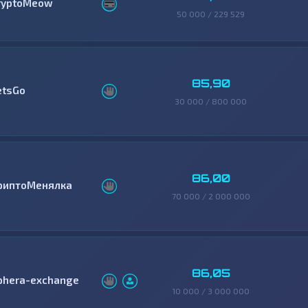
ryptoMeow
50 000 / 229 529
85,90
etsGo
30 000 / 800 000
86,00
риптоМенялка
70 000 / 2 000 000
86,05
phera-exchange
10 000 / 3 000 000