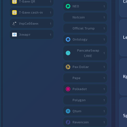
C
Т-Банк QR
1
NEO
1
Т-Банк cash-in
1
Notcoin
1
УкрСиббанк
1
Official Trump
1
Элкарт
1
L
Ontology
1
PancakeSwap
1
CAKE
Pax Dollar
1
К
Pepe
1
Polkadot
1
Polygon
1
Qtum
1
S
Ravencoin
1