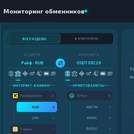
Мониторинг обменников
★ ИЗБРАННОЕ
ВСЕ РАЗДЕЛЫ
ОТДАЁТЕ
ПОЛУЧАЕТЕ
Райф · RUB
USDT ERC20
Р
в
ИНТЕРНЕТ-БАНКИНГ
КРИПТОВАЛЮТЫ
Райффайзен
Tether
2
9
RUB
ARBTM
★
★
UAH
AVAXC
★
★
BEP20
★
Т-Банк
1