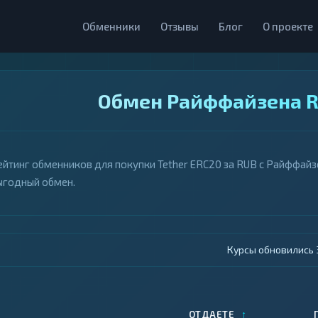
Обменники
Отзывы
Блог
О проекте
Обмен Райффайзена RU
ейтинг обменников для покупки Tether ERC20 за RUB с Райффайзе
ыгодный обмен.
Курсы обновились 4
↑
ОТДАЕТЕ