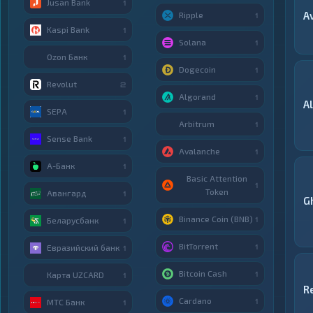
Jusan Bank
1
A
Ripple
1
Kaspi Bank
1
Solana
1
Ozon Банк
1
Dogecoin
1
Revolut
2
Algorand
1
A
SEPA
1
Arbitrum
1
Sense Bank
1
Avalanche
1
А-Банк
1
Basic Attention
1
Token
Авангард
1
G
Binance Coin (BNB)
1
Беларусбанк
1
BitTorrent
1
Евразийский банк
1
Bitcoin Cash
1
Карта UZCARD
1
R
Cardano
1
МТС Банк
1