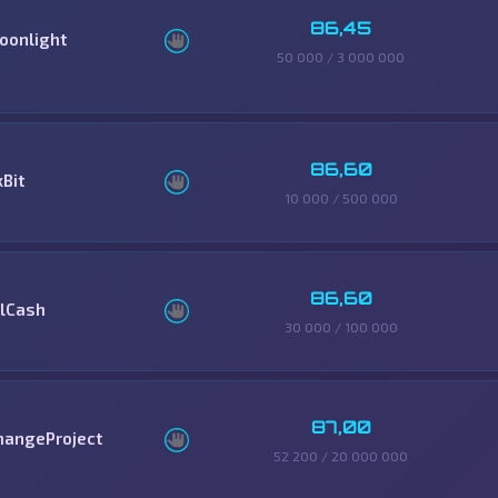
86,45
oonlight
50 000 / 3 000 000
86,60
xBit
10 000 / 500 000
86,60
llCash
30 000 / 100 000
87,00
hangeProject
52 200 / 20 000 000