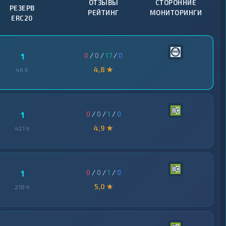
ОТЗЫВЫ
СТОРОННИЕ
РЕЗЕРВ
РЕЙТИНГ
МОНИТОРИНГИ
ERC20
0
/
0
/
17
/
0
1
4,8 ★
46 K
0
/
0
/
1
/
0
1
4,9 ★
421 K
0
/
0
/
1
/
0
1
5,0 ★
218 K