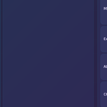
M
E
A
C