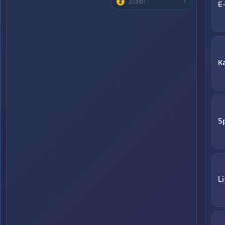
Zcash
1
E
К
S
L