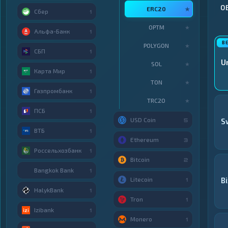
О
ERC20
★
Сбер
1
OPTM
★
Альфа-Банк
1
POLYGON
★
СБП
1
U
SOL
★
Карта Мир
1
TON
★
Газпромбанк
1
TRC20
★
ПСБ
1
USD Coin
S
5
ВТБ
1
Ethereum
3
Россельхозбанк
1
Bitcoin
2
Bangkok Bank
1
Litecoin
Bi
1
HalykBank
1
Tron
1
Izibank
1
Monero
1