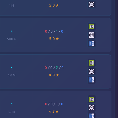
5,0 ★
1 M
0
/
0
/
1
/
0
1
5,0 ★
500 K
0
/
0
/
2
/
0
1
4,9 ★
3,6 M
0
/
0
/
1
/
0
1
4,7 ★
1,7 M