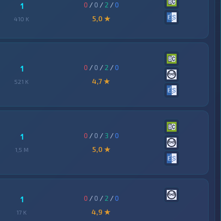
0
/
0
/
2
/
0
1
5,0 ★
410 K
0
/
0
/
2
/
0
1
4,7 ★
521 K
0
/
0
/
3
/
0
1
5,0 ★
1,5 M
0
/
0
/
2
/
0
1
4,9 ★
17 K