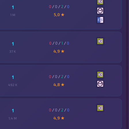
0
/
0
/
2
/
0
1
5,0 ★
1 M
0
/
0
/
1
/
0
1
4,9 ★
37 K
0
/
0
/
2
/
0
1
4,8 ★
492 K
0
/
0
/
2
/
0
1
4,9 ★
1,4 M