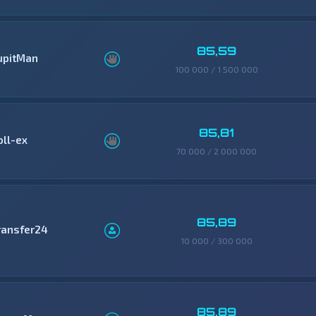
85,59
upitMan
100 000 / 1 500 000
85,81
oll-ex
70 000 / 2 000 000
85,89
ransfer24
10 000 / 300 000
85,89