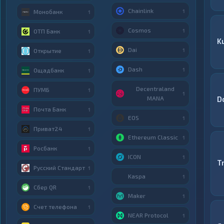
Chainlink
1
Монобанк
1
Cosmos
1
ОТП Банк
1
K
Dai
1
Открытие
1
Dash
1
Ощадбанк
1
Decentraland
ПУМБ
1
1
MANA
D
Почта Банк
1
EOS
1
Приват24
1
Ethereum Classic
1
Росбанк
1
ICON
1
T
Русский Стандарт
1
Kaspa
1
Сбер QR
1
Maker
1
Счет телефона
1
NEAR Protocol
1