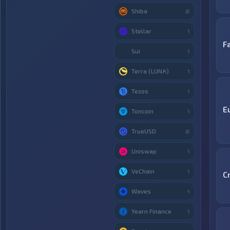
Shiba
2
Stellar
1
F
Sui
1
Terra (LUNA)
1
Tezos
1
E
Toncoin
1
TrueUSD
2
Uniswap
1
VeChain
1
C
Waves
1
Yearn Finance
1