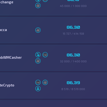
-change
45 000 / 1 300 000
86,30
асса
15 727 / 414 158
86,30
pbWMCasher
32 000 / 1 400 000
86,39
iteCrypto
8 519 / 8 519 000