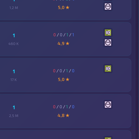
5,0 ★
1,2 M
0
/
0
/
1
/
1
1
4,9 ★
460 K
0
/
0
/
1
/
0
1
5,0 ★
17 K
0
/
0
/
1
/
0
1
4,8 ★
2,5 M