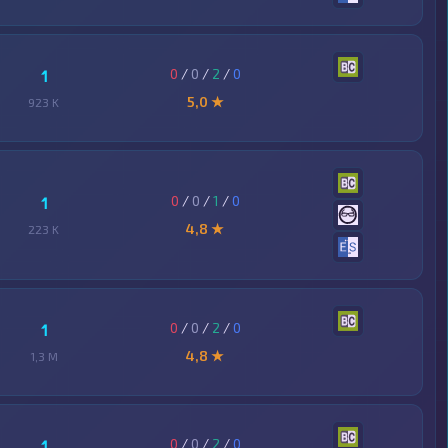
0
/
0
/
2
/
0
1
5,0 ★
923 K
0
/
0
/
1
/
0
1
4,8 ★
223 K
0
/
0
/
2
/
0
1
4,8 ★
1,3 M
0
/
0
/
2
/
0
1