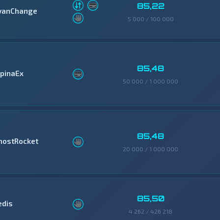
85,22
vanChange
5 000 / 100 000
85,48
lpinaEx
50 000 / 1 000 000
85,48
hostRocket
20 000 / 1 000 000
85,50
edis
4 262 / 426 218