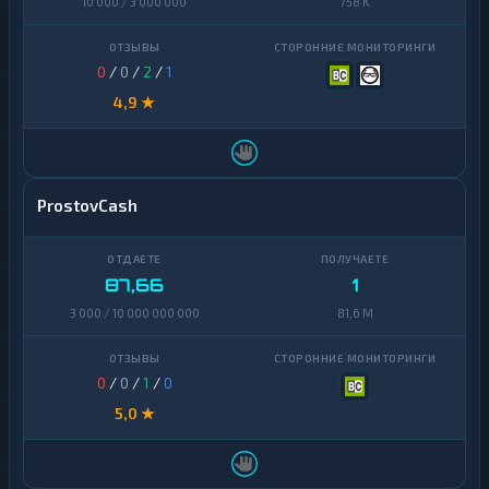
10 000 / 3 000 000
758 K
0
/
0
/
2
/
1
4,9 ★
ProstovCash
87,66
1
3 000 / 10 000 000 000
81,6 M
0
/
0
/
1
/
0
5,0 ★