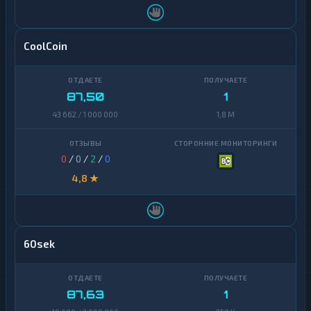
CoolCoin
87,50
1
43 662 / 1 000 000
1,8 M
0
/
0
/
2
/
0
4,8 ★
60sek
87,63
1