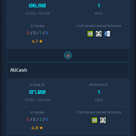
86,90
1
25 000 / 85 000
403 K
0
/
0
/
1
/
0
4,7 ★
AllCash
87,00
1
10 000 / 100 000
528 K
0
/
0
/
2
/
0
4,8 ★