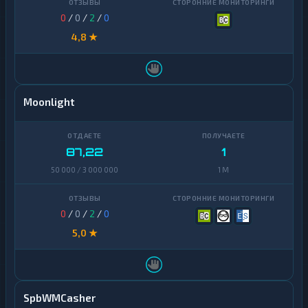
0
/
0
/
2
/
0
4,8 ★
Moonlight
87,22
1
50 000 / 3 000 000
1 M
0
/
0
/
2
/
0
5,0 ★
SpbWMCasher