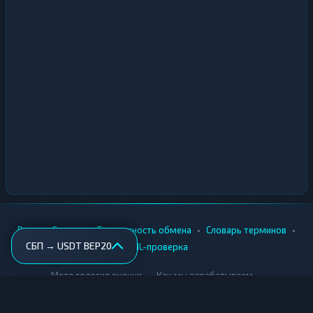
•
•
•
•
Вики
Города
Безопасность обмена
Словарь терминов
СБП → USDT BEP20
AML-проверка
•
•
Методология оценки
Как мы зарабатываем
Для обменников