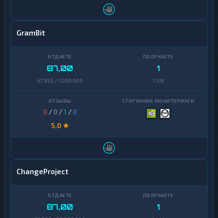
GramBit
87,00
1
47 850 / 1 000 000
1,1 M
0
/
0
/
1
/
0
5,0 ★
ChangeProject
87,00
1