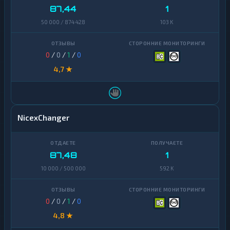
87,44
1
50 000 / 874 428
103 K
0
/
0
/
1
/
0
4,7 ★
NicexChanger
87,48
1
10 000 / 500 000
592 K
0
/
0
/
1
/
0
4,8 ★