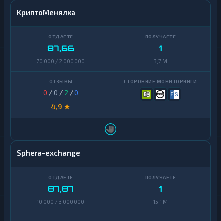
КриптоМенялка
87,66
1
70 000 / 2 000 000
3,7 M
0
/
0
/
2
/
0
4,9 ★
Sphera-exchange
87,87
1
10 000 / 3 000 000
15,1 M