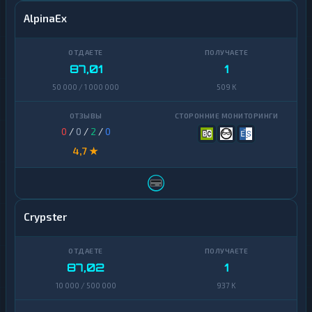
AlpinaEx
87,01
1
50 000 / 1 000 000
509 K
0
/
0
/
2
/
0
4,7 ★
Crypster
87,02
1
10 000 / 500 000
937 K