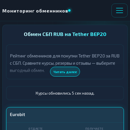
Мониторинг обменников
НАПРАВЛЕНИЕ
Обмен СБП RUB на Tether BEP20
×
ОБМЕНА
Рейтинг обменников для покупки Tether BEP20 за RUB
★ ИЗБРАННОЕ
ВСЕ РАЗДЕЛЫ
с СБП. Сравните курсы, резервы и отзывы — выберите
выгодный обмен.
О
П
Читать далее
Т
О
Д
Л
А
У
Ё
Ч
Курсы обновились 6 сек назад.
Т
А
Е
Е
Т
СБП
Eurobit
Е
USDT BEP20