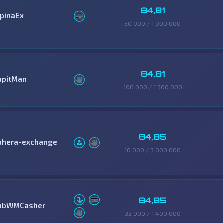
84,81
lpinaEx
50 000 / 1 000 000
84,81
upitMan
100 000 / 1 500 000
84,85
phera-exchange
10 000 / 3 000 000
84,85
pbWMCasher
32 000 / 1 400 000