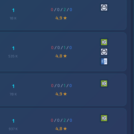
0
/
0
/
2
/
0
1
4,9 ★
18 K
0
/
0
/
1
/
0
1
4,8 ★
535 K
0
/
0
/
1
/
0
1
4,9 ★
78 K
0
/
0
/
2
/
0
1
4,8 ★
937 K