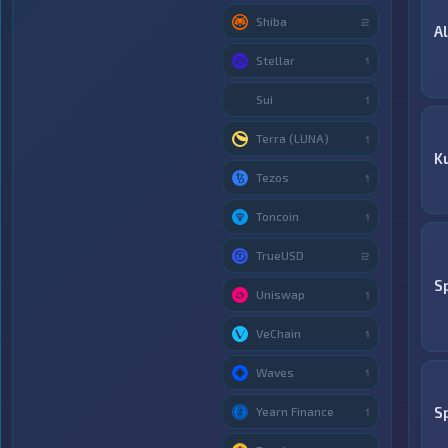
Shiba
2
A
Stellar
1
Sui
1
Terra (LUNA)
1
K
Tezos
1
Toncoin
1
TrueUSD
2
S
Uniswap
1
VeChain
1
Waves
1
S
Yearn Finance
1