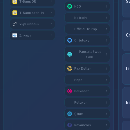
S
Т-Банк QR
1
NEO
1
Т-Банк cash-in
1
Notcoin
1
УкрСиббанк
1
Official Trump
1
C
Элкарт
1
Ontology
1
PancakeSwap
1
CAKE
L
Pax Dollar
1
Pepe
1
Polkadot
1
Bi
Polygon
1
Qtum
1
Ravencoin
1