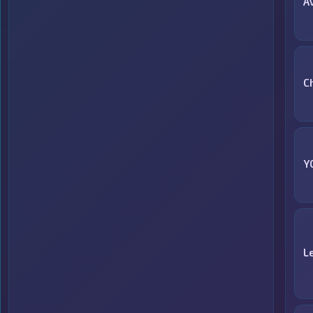
A
C
Y
L