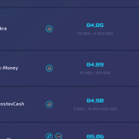
84,85
skra
20 000 / 4 500 000
84,89
x-Money
10 000 / 150 000
84,90
rostovCash
3 000 / 10 000 000 000
85,06