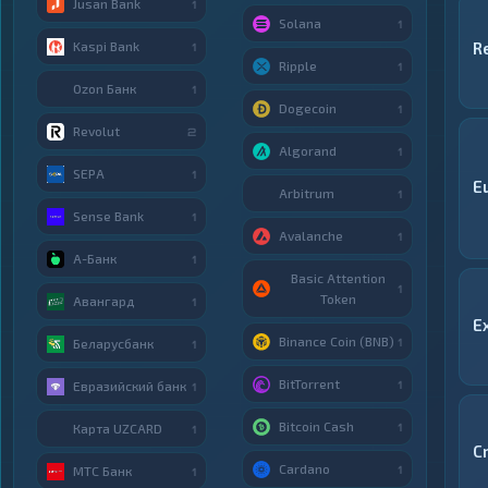
Jusan Bank
1
Solana
1
Kaspi Bank
R
1
Ripple
1
Ozon Банк
1
Dogecoin
1
Revolut
2
Algorand
1
SEPA
1
E
Arbitrum
1
Sense Bank
1
Avalanche
1
А-Банк
1
Basic Attention
1
Token
Авангард
1
E
Binance Coin (BNB)
1
Беларусбанк
1
BitTorrent
1
Евразийский банк
1
Bitcoin Cash
1
Карта UZCARD
1
C
Cardano
1
МТС Банк
1