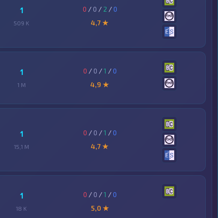
0
/
0
/
2
/
0
1
4,7 ★
509 K
0
/
0
/
1
/
0
1
4,9 ★
1 M
0
/
0
/
1
/
0
1
4,7 ★
15,1 M
0
/
0
/
1
/
0
1
5,0 ★
18 K