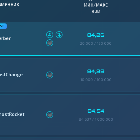
БМЕННИК
МИН/МАКС
RUB
84,26
erber
20 000 / 130 000
84,38
astChange
10 000 / 100 000
84,54
hostRocket
84 537 / 1 000 000