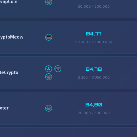
wapCoin
30 000 / 300 000
84,77
ryptoMeow
50 000 / 10 000 000
84,78
iteCrypto
8 360 / 8 360 000
84,80
xter
20 000 / 300 000