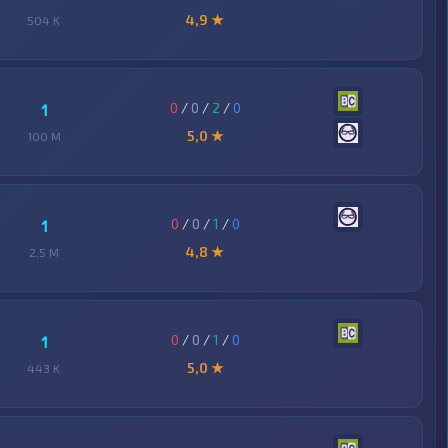
4,9 ★
504 K
0
/
0
/
2
/
0
1
5,0 ★
100 M
0
/
0
/
1
/
0
1
4,8 ★
2,5 M
0
/
0
/
1
/
0
1
5,0 ★
443 K