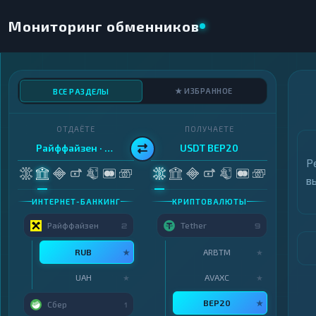
Мониторинг обменников
★ ИЗБРАННОЕ
ВСЕ РАЗДЕЛЫ
ОТДАЁТЕ
ПОЛУЧАЕТЕ
Райффайзен · RUB
USDT BEP20
Р
в
ИНТЕРНЕТ-БАНКИНГ
КРИПТОВАЛЮТЫ
Райффайзен
Tether
2
9
RUB
ARBTM
★
★
UAH
AVAXC
★
★
BEP20
★
Сбер
1