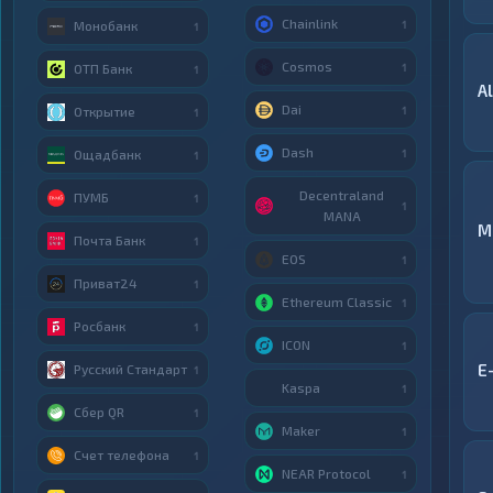
Chainlink
1
Монобанк
1
Cosmos
1
ОТП Банк
1
A
Dai
1
Открытие
1
Dash
1
Ощадбанк
1
Decentraland
ПУМБ
1
1
MANA
M
Почта Банк
1
EOS
1
Приват24
1
Ethereum Classic
1
Росбанк
1
ICON
1
E
Русский Стандарт
1
Kaspa
1
Сбер QR
1
Maker
1
Счет телефона
1
NEAR Protocol
1