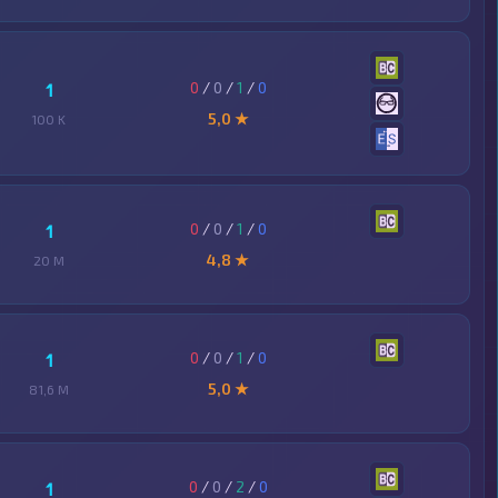
0
/
0
/
1
/
0
1
5,0 ★
100 K
0
/
0
/
1
/
0
1
4,8 ★
20 M
0
/
0
/
1
/
0
1
5,0 ★
81,6 M
0
/
0
/
2
/
0
1