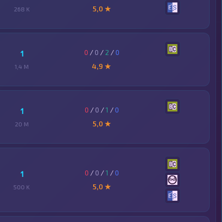
5,0 ★
268 K
0
/
0
/
2
/
0
1
4,9 ★
1,4 M
0
/
0
/
1
/
0
1
5,0 ★
20 M
0
/
0
/
1
/
0
1
5,0 ★
500 K