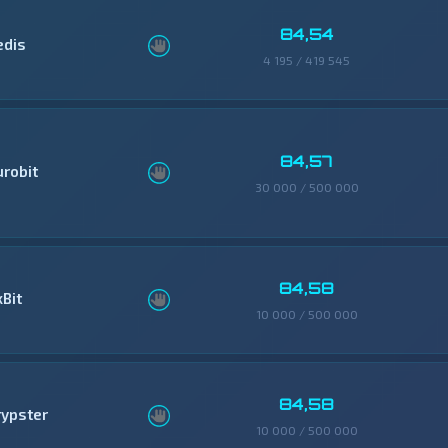
84,54
edis
4 195 / 419 545
84,57
urobit
30 000 / 500 000
84,58
xBit
10 000 / 500 000
84,58
rypster
10 000 / 500 000