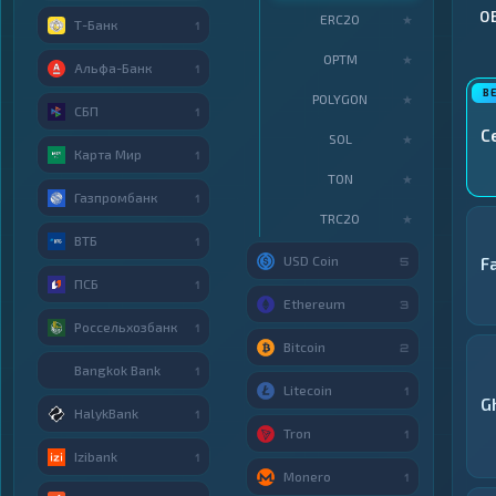
О
ERC20
★
Т-Банк
1
OPTM
★
Альфа-Банк
1
POLYGON
★
СБП
1
C
SOL
★
Карта Мир
1
TON
★
Газпромбанк
1
TRC20
★
ВТБ
1
USD Coin
F
5
ПСБ
1
Ethereum
3
Россельхозбанк
1
Bitcoin
2
Bangkok Bank
1
Litecoin
1
G
HalykBank
1
Tron
1
Izibank
1
Monero
1