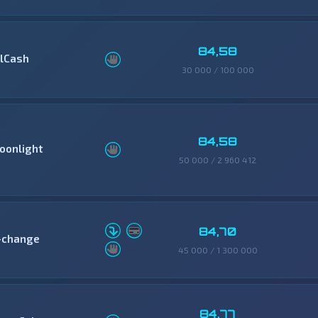
84,58
llCash
30 000 / 100 000
84,58
oonlight
50 000 / 2 960 412
84,70
-change
45 000 / 1 300 000
84,77