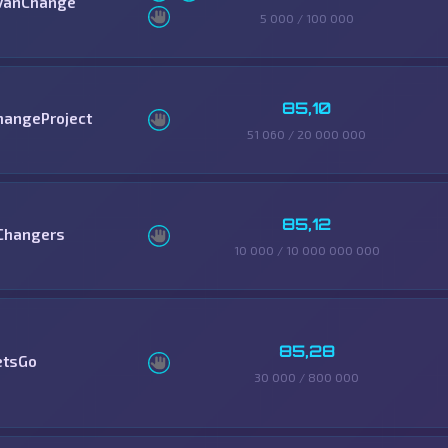
vanChange
5 000 / 100 000
85,10
hangeProject
51 060 / 20 000 000
85,12
Changers
10 000 / 10 000 000 000
85,28
etsGo
30 000 / 800 000