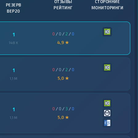
ОТЗЫВЫ
СТОРОННИЕ
РЕЗЕРВ
РЕЙТИНГ
МОНИТОРИНГИ
BEP20
0
/
0
/
2
/
0
1
4,9 ★
148 K
0
/
0
/
2
/
0
1
5,0 ★
1,1 M
0
/
0
/
3
/
0
1
5,0 ★
1,1 M