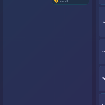
Zcash
1
I
E
P