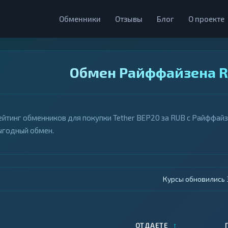
Обменники
Отзывы
Блог
О проекте
Обмен Райффайзена RU
ейтинг обменников для покупки Tether BEP20 за RUB с Райффайзе
ыгодный обмен.
Курсы обновились 4
↑
ОТДАЕТЕ