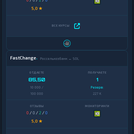
5,0 ★
FastChange
Россельхозбанк ↔ SOL
85,50
1
10 000 /
Резерв:
100 000
227 K
0
/
0
/
2
/
0
5,0 ★