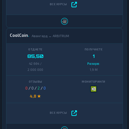
CoolCoin
Авангард ↔ ARBITRUM
85,50
1
42 664 /
Резерв:
2 000 000
1,9 M
0
/
0
/
2
/
0
4,8 ★