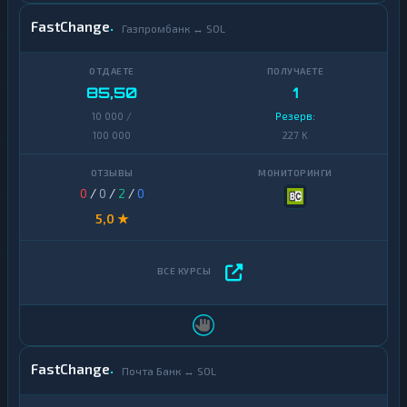
FastChange
Газпромбанк ↔ SOL
85,50
1
10 000 /
Резерв:
100 000
227 K
0
/
0
/
2
/
0
5,0 ★
FastChange
Почта Банк ↔ SOL