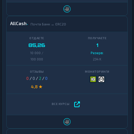
AllCash
Почта Банк ↔ ERC20
85,26
1
10 000 /
Резерв:
100 000
234 K
0
/
0
/
2
/
0
4,8 ★