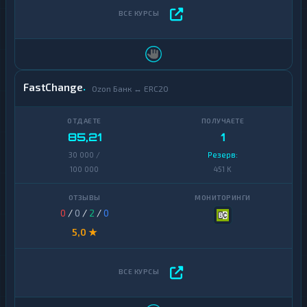
FastChange
Ozon Банк ↔ ERC20
85,21
1
30 000 /
Резерв:
100 000
451 K
0
/
0
/
2
/
0
5,0 ★