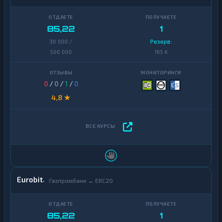
85,22
1
30 000 /
Резерв:
500 000
165 K
0
/
0
/
1
/
0
4,8 ★
Eurobit
Газпромбанк ↔ ERC20
85,22
1