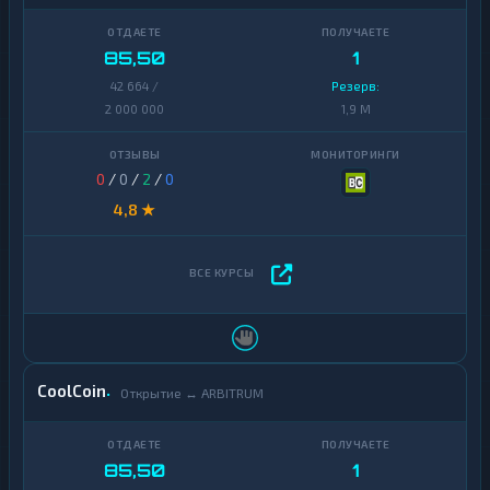
85,50
1
42 664 /
Резерв:
2 000 000
1,9 M
0
/
0
/
2
/
0
4,8 ★
CoolCoin
Открытие ↔ ARBITRUM
85,50
1