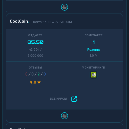
CoolCoin
Почта Банк ↔ ARBITRUM
85,50
1
42 664 /
Резерв:
2 000 000
1,9 M
0
/
0
/
2
/
0
4,8 ★