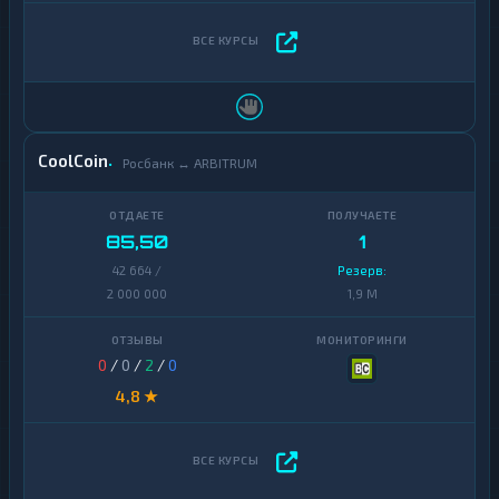
CoolCoin
Росбанк ↔ ARBITRUM
85,50
1
42 664 /
Резерв:
2 000 000
1,9 M
0
/
0
/
2
/
0
4,8 ★