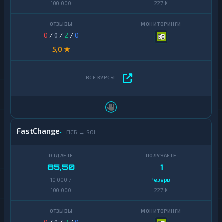
100 000
227 K
0
/
0
/
2
/
0
5,0 ★
FastChange
ПСБ ↔ SOL
85,50
1
10 000 /
Резерв:
100 000
227 K
0
/
0
/
2
/
0