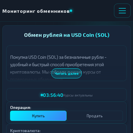
Мониторинг обменников
НАПРАВЛЕНИЕ
Обмен рублей на USD Coin (SOL)
×
ОБМЕНА
Покупка USD Coin (SOL) за безналичные рубли -
★ ИЗБРАННОЕ
ВСЕ РАЗДЕЛЫ
удобный и быстрый способ приобретения этой
криптовалюты. Мы собрали лучшие курсы от
О
П
Читать далее
Т
О
проверенных обменников.
Д
Л
А
У
03:56:40
Ё
Ч
Курсы актуальны
Т
А
Е
Е
Операция:
Т
Купить
Продать
Е
Криптовалюта: