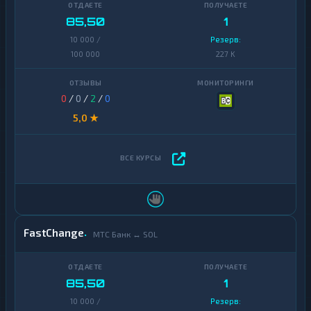
85,50
1
10 000 /
Резерв:
100 000
227 K
0
/
0
/
2
/
0
5,0 ★
FastChange
МТС Банк ↔ SOL
85,50
1
10 000 /
Резерв: