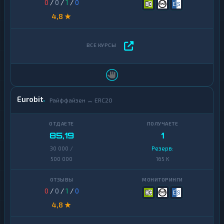
0
/
0
/
1
/
0
4,8 ★
Eurobit
Райффайзен ↔ ERC20
85,19
1
30 000 /
Резерв:
500 000
165 K
0
/
0
/
1
/
0
4,8 ★