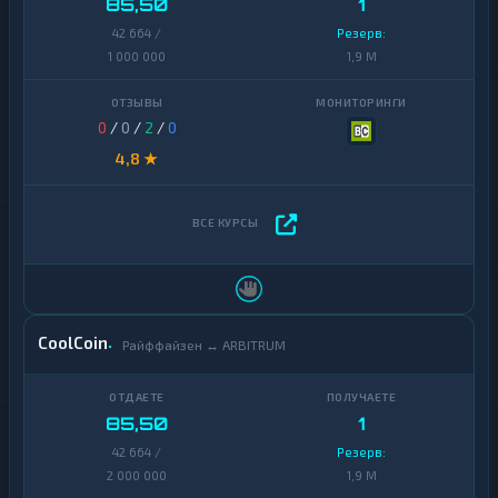
85,50
1
42 664 /
Резерв:
1 000 000
1,9 M
0
/
0
/
2
/
0
4,8 ★
CoolCoin
Райффайзен ↔ ARBITRUM
85,50
1
42 664 /
Резерв:
2 000 000
1,9 M