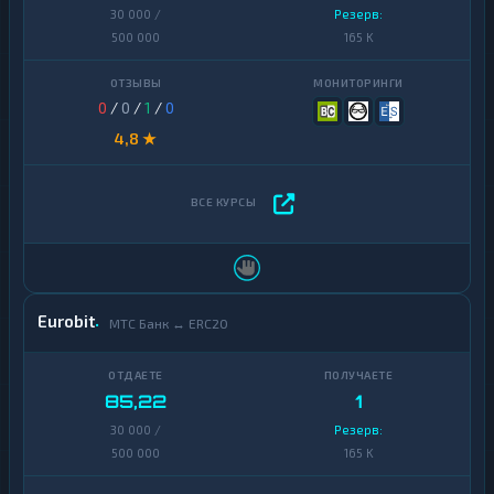
30 000 /
Резерв:
500 000
165 K
0
/
0
/
1
/
0
4,8 ★
Eurobit
МТС Банк ↔ ERC20
85,22
1
30 000 /
Резерв:
500 000
165 K