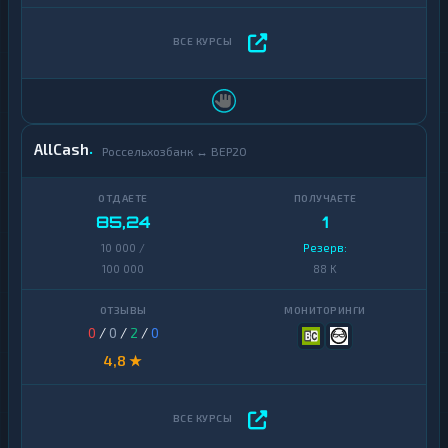
AllCash
Россельхозбанк ↔ BEP20
85,24
1
10 000 /
Резерв:
100 000
88 K
0
/
0
/
2
/
0
4,8 ★