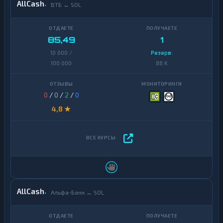
AllCash
ВТБ ↔ SOL
85,49
1
10 000 /
Резерв:
100 000
88 K
0
/
0
/
2
/
0
4,8 ★
AllCash
Альфа-Банк ↔ SOL