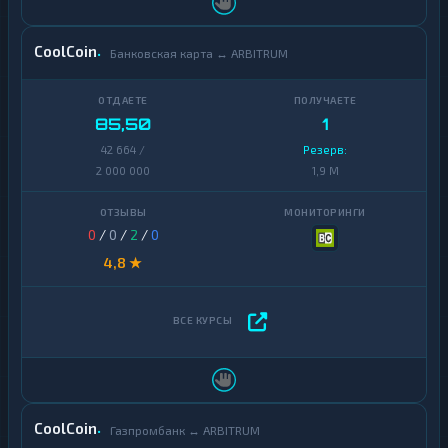
CoolCoin
Банковская карта ↔ ARBITRUM
85,50
1
42 664 /
Резерв:
2 000 000
1,9 M
0
/
0
/
2
/
0
4,8 ★
CoolCoin
Газпромбанк ↔ ARBITRUM