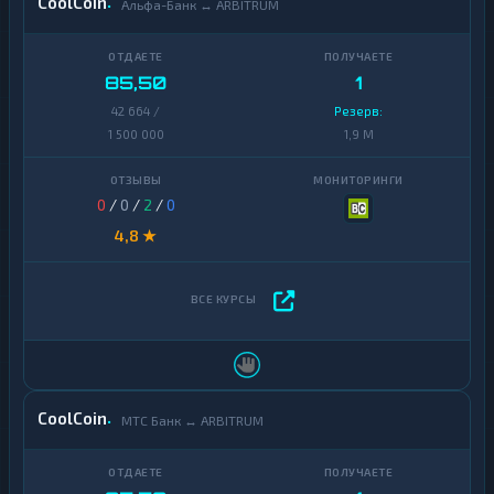
CoolCoin
Альфа-Банк ↔ ARBITRUM
85,50
1
42 664 /
Резерв:
1 500 000
1,9 M
0
/
0
/
2
/
0
4,8 ★
CoolCoin
МТС Банк ↔ ARBITRUM