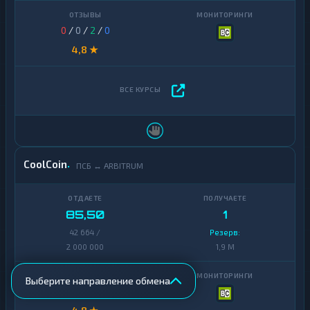
0
/
0
/
2
/
0
4,8 ★
CoolCoin
ПСБ ↔ ARBITRUM
85,50
1
42 664 /
Резерв:
2 000 000
1,9 M
Выберите направление обмена
0
/
0
/
2
/
0