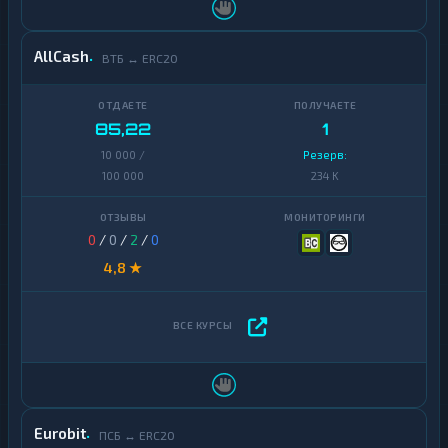
AllCash
ВТБ ↔ ERC20
85,22
1
10 000 /
Резерв:
100 000
234 K
0
/
0
/
2
/
0
4,8 ★
Eurobit
ПСБ ↔ ERC20