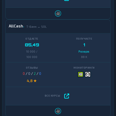
AllCash
Т-Банк ↔ SOL
85,49
1
10 000 /
Резерв:
100 000
88 K
0
/
0
/
2
/
0
4,8 ★