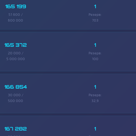
165 199
1
51 600 /
Резерв:
600 000
703
165 372
1
20 000 /
Резерв:
5 000 000
100
166 854
1
30 000 /
Резерв:
500 000
32,9
167 282
1