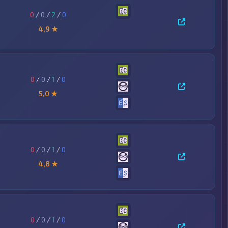
0
/
0
/
2
/
0
4,9 ★
0
/
0
/
1
/
0
5,0 ★
0
/
0
/
1
/
0
4,8 ★
0
/
0
/
1
/
0