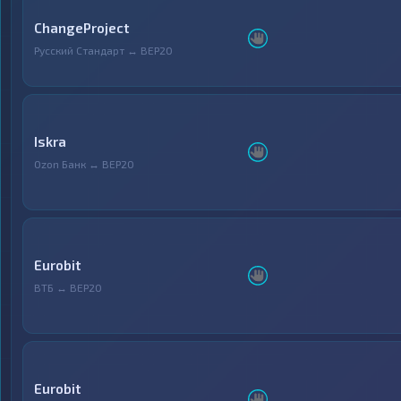
ChangeProject
Русский Стандарт ↔ BEP20
Iskra
Ozon Банк ↔ BEP20
Eurobit
ВТБ ↔ BEP20
Eurobit