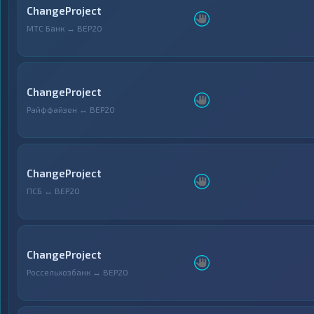
ChangeProject
МТС Банк ↔ BEP20
ChangeProject
Райффайзен ↔ BEP20
ChangeProject
ПСБ ↔ BEP20
ChangeProject
Россельхозбанк ↔ BEP20