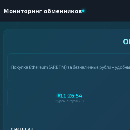
Мониторинг обменников
×
О
НАПРАВЛЕНИЕ ОБМЕНА
★ ИЗБРАННОЕ
ВСЕ РАЗДЕЛЫ
Покупка Ethereum (ARBTM) за безналичные рубли - удобны
ОТДАЁТЕ
ПОЛУЧАЕТЕ
11:26:54
Курсы актуальны
ВСЕ РАЗДЕЛЫ
ВСЕ РАЗДЕЛЫ
Криптовалюты
Криптовалюты
69
69
▶
▶
Интернет-банкинг
Интернет-банкинг
42
42
▶
▶
ОБМЕННИК