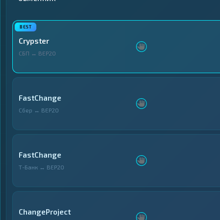
Криптобиржи
Криптобиржи
1
1
▶
▶
Электронные
Электронные
13
13
▶
▶
Деньги
Деньги
Crypster
Банковские счета
Банковские счета
СБП ↔ BEP20
25
25
▶
▶
и карты
и карты
Денежные
Денежные
2
2
▶
▶
переводы
переводы
FastChange
Наличные
Наличные
17
17
▶
▶
Сбер ↔ BEP20
FastChange
Т-Банк ↔ BEP20
ChangeProject