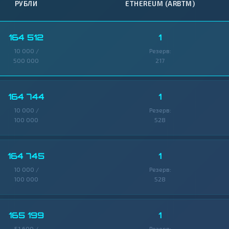
РУБЛИ
ETHEREUM (ARBTM)
164 512
1
10 000 /
Резерв:
500 000
217
164 744
1
10 000 /
Резерв:
100 000
528
164 745
1
10 000 /
Резерв:
100 000
528
165 199
1
51 600 /
Резерв: