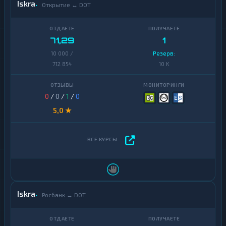
Iskra
Открытие ↔ DOT
71,29
1
10 000 /
Резерв:
712 854
10 K
0
/
0
/
1
/
0
5,0 ★
Iskra
Росбанк ↔ DOT