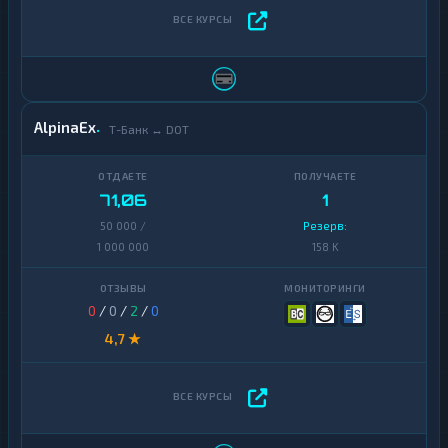
AlpinaEx
Т-Банк ↔ DOT
71,06
1
50 000 /
Резерв:
1 000 000
158 K
0
/
0
/
2
/
0
4,7 ★