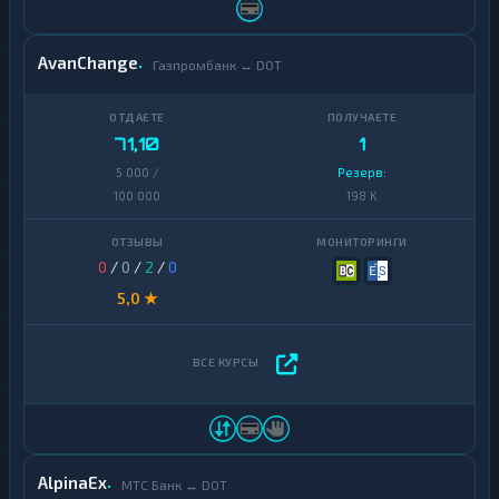
AvanChange
Газпромбанк ↔ DOT
71,10
1
5 000 /
Резерв:
100 000
198 K
0
/
0
/
2
/
0
5,0 ★
AlpinaEx
МТС Банк ↔ DOT