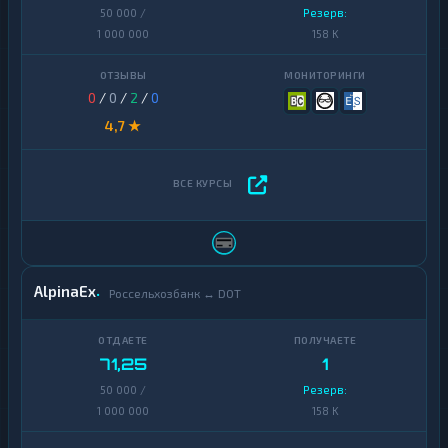
50 000 /
Резерв:
1 000 000
158 K
0
/
0
/
2
/
0
4,7 ★
AlpinaEx
Россельхозбанк ↔ DOT
71,25
1
50 000 /
Резерв:
1 000 000
158 K