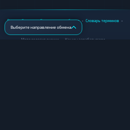
•
•
•
•
Вики
Города
Безопасность обмена
Словарь терминов
Выберите направление обмена
AML-проверка
•
•
Методология оценки
Как мы зарабатываем
Для обменников
Купить крипту
Продать крипту
Купить за рубли
Продать за рубли
© Мониторинг обменников — 2026