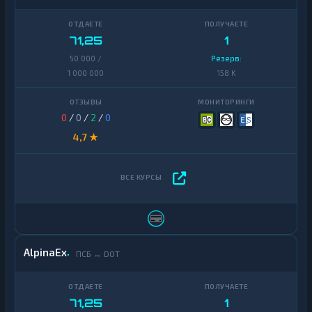
71,25
1
50 000 /
Резерв:
1 000 000
158 K
0
/
0
/
2
/
0
4,7 ★
AlpinaEx
ПСБ ↔ DOT
71,25
1