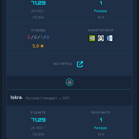
71,29
1
20 000 /
Резерв:
712 854
10 K
0
/
0
/
1
/
0
5,0 ★
Iskra
Русский Стандарт ↔ DOT
71,29
1
20 000 /
Резерв:
712 854
10 K