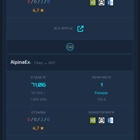
0
/
0
/
2
/
0
4,7 ★
AlpinaEx
Сбер ↔ DOT
71,06
1
50 000 /
Резерв:
1 000 000
158 K
0
/
0
/
2
/
0
4,7 ★