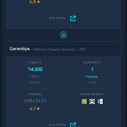
4,8 ★
Garantiya
ЮMoney (Яндекс.Деньги) ↔ DOT
74,65
1
1 000 /
Резерв:
50 000
1 303
0
/
0
/
24
/
0
4,7 ★