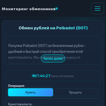
Мониторинг обменников
НАПРАВЛЕНИЕ
Обмен рублей на Polkadot (DOT)
×
ОБМЕНА
Покупка Polkadot (DOT) за безналичные рубли -
★ ИЗБРАННОЕ
ВСЕ РАЗДЕЛЫ
удобный и быстрый способ приобретения этой
криптовалюты. Мы собрали лучшие курсы от
О
П
Читать далее
Т
О
проверенных обменников.
Д
Л
А
У
07:44:27
Ё
Ч
Курсы актуальны
Т
А
Е
Е
Операция:
Т
Купить
Продать
Е
Криптовалюта: