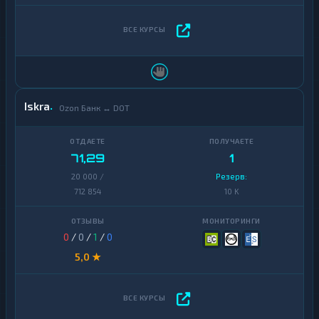
Iskra
Ozon Банк ↔ DOT
71,29
1
20 000 /
Резерв:
712 854
10 K
0
/
0
/
1
/
0
5,0 ★