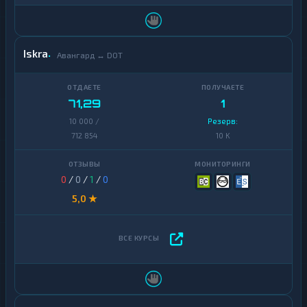
Iskra
Авангард ↔ DOT
71,29
1
10 000 /
Резерв:
712 854
10 K
0
/
0
/
1
/
0
5,0 ★