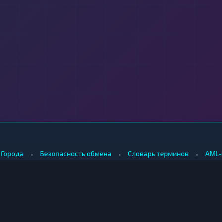
•
•
•
Города
Безопасность обмена
Словарь терминов
AML-
•
•
Методология оценки
Как мы зарабатываем
Для обменников
КУПИТЬ ЗА РУБЛИ
ПРОДАТЬ