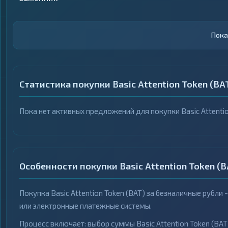
Криптобиржи
Криптобиржи
1
1
▶
▶
Электронные
Электронные
13
13
▶
▶
Деньги
Деньги
Пока
Банковские счета
Банковские счета
25
25
▶
▶
и карты
и карты
Денежные
Денежные
Статистика покупки Basic Attention Token (BA
2
2
▶
▶
переводы
переводы
Наличные
Наличные
17
17
▶
▶
Пока нет активных предложений для покупки Basic Attenti
Особенности покупки Basic Attention Token (B
Покупка Basic Attention Token (BAT) за безналичные рубл
или электронные платежные системы.
Процесс включает: выбор суммы Basic Attention Token (BAT