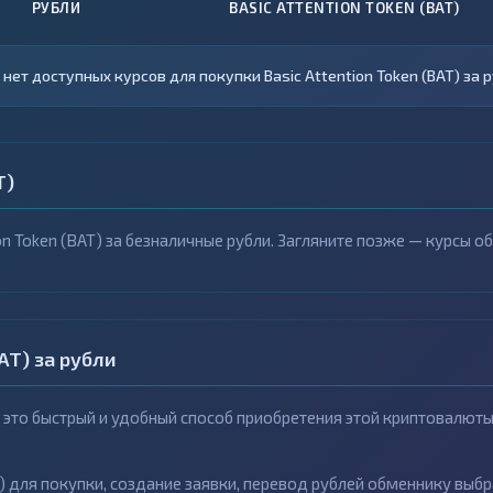
РУБЛИ
BASIC ATTENTION TOKEN (BAT)
 нет доступных курсов для покупки Basic Attention Token (BAT) за р
T)
on Token (BAT) за безналичные рубли. Загляните позже — курсы о
AT) за рубли
и - это быстрый и удобный способ приобретения этой криптовалют
) для покупки, создание заявки, перевод рублей обменнику выбр