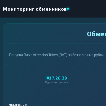
Мониторинг обменников
×
Обмен
НАПРАВЛЕНИЕ ОБМЕНА
★ ИЗБРАННОЕ
ВСЕ РАЗДЕЛЫ
Покупка Basic Attention Token (BAT) за безналичные рубл
ОТДАЁТЕ
ПОЛУЧАЕТЕ
17:28:39
Курсы актуальны
ВСЕ РАЗДЕЛЫ
ВСЕ РАЗДЕЛЫ
Криптовалюты
Криптовалюты
69
69
▶
▶
Интернет-банкинг
Интернет-банкинг
42
42
▶
▶
ОБМЕННИК