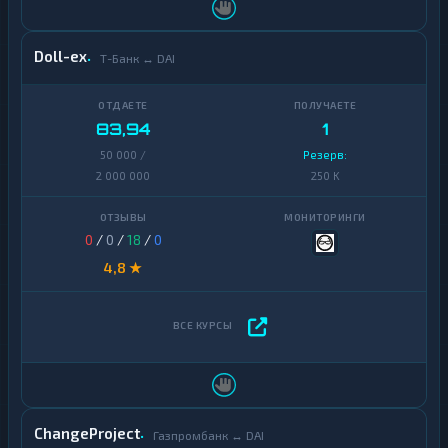
Doll-ex
Т-Банк ↔ DAI
83,94
1
50 000 /
Резерв:
2 000 000
250 K
0
/
0
/
18
/
0
4,8 ★
ChangeProject
Газпромбанк ↔ DAI