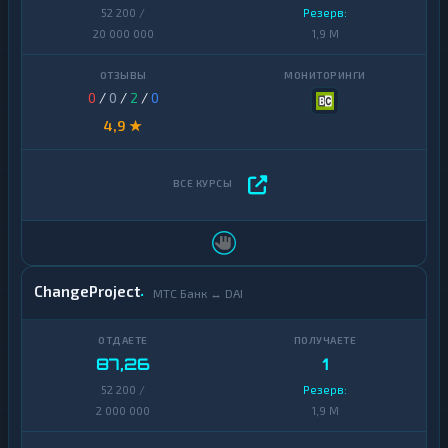
52 200 /
Резерв:
20 000 000
1,9 M
0
/
0
/
2
/
0
4,9 ★
ChangeProject
МТС Банк ↔ DAI
87,26
1
52 200 /
Резерв:
2 000 000
1,9 M