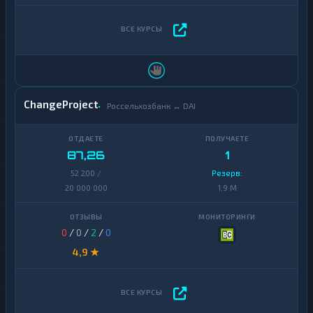
ChangeProject
Россельхозбанк ↔ DAI
87,26
1
52 200 /
Резерв:
20 000 000
1,9 M
0
/
0
/
2
/
0
4,9 ★