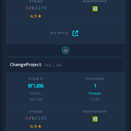
0
/
0
/
2
/
0
4,9 ★
ChangeProject
ПСБ ↔ DAI
87,26
1
52 200 /
Резерв:
600 000
1,9 M
0
/
0
/
2
/
0
4,9 ★