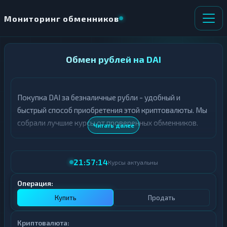
Мониторинг обменников
НАПРАВЛЕНИЕ
Обмен рублей на DAI
×
ОБМЕНА
Покупка DAI за безналичные рубли - удобный и
★ ИЗБРАННОЕ
ВСЕ РАЗДЕЛЫ
быстрый способ приобретения этой криптовалюты. Мы
собрали лучшие курсы от проверенных обменников.
О
П
Читать далее
Т
О
Д
Л
А
У
21:57:14
Ё
Ч
Курсы актуальны
Т
А
Е
Е
Операция:
Т
Купить
Продать
Е
Криптовалюта: