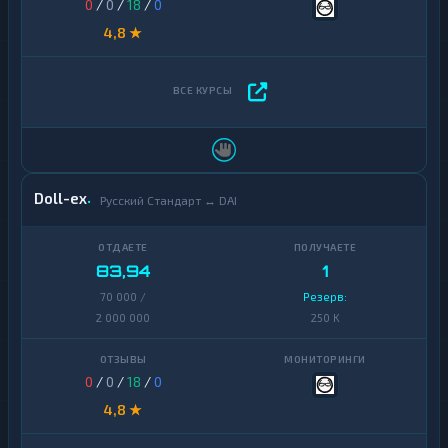
0
/
0
/
18
/
0
4,8 ★
Doll-ex
Русский Стандарт ↔ DAI
83,94
1
70 000 /
Резерв:
2 000 000
250 K
0
/
0
/
18
/
0
4,8 ★