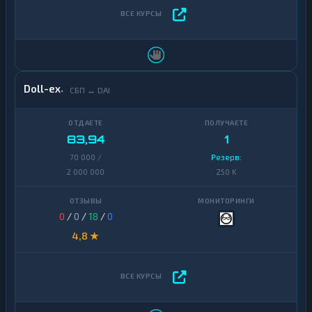
Doll-ex
СБП ↔ DAI
83,94
1
70 000 /
Резерв:
2 000 000
250 K
0
/
0
/
18
/
0
4,8 ★