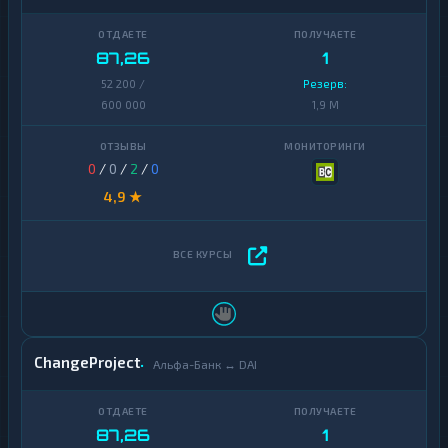
87,26
1
52 200 /
Резерв:
600 000
1,9 M
0
/
0
/
2
/
0
4,9 ★
ChangeProject
Альфа-Банк ↔ DAI
87,26
1