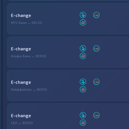
E-change
МТС Банк ↔ ERC20
E-change
Альфа-Банк ↔ BEP20
E-change
Райффайзен ↔ BEP20
E-change
СБП ↔ BEP20