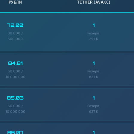
РУБЛИ
TETHER (AVAXC)
72,00
1
30 000 /
Резерв:
500 000
257 K
84,81
1
50 000 /
Резерв:
10 000 000
627 K
85,03
1
50 000 /
Резерв:
10 000 000
627 K
85,07
1