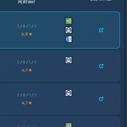
РЕЙТИНГ
0
/
0
/
1
/
0
4,9 ★
0
/
0
/
1
/
0
4,7 ★
0
/
0
/
1
/
0
4,7 ★