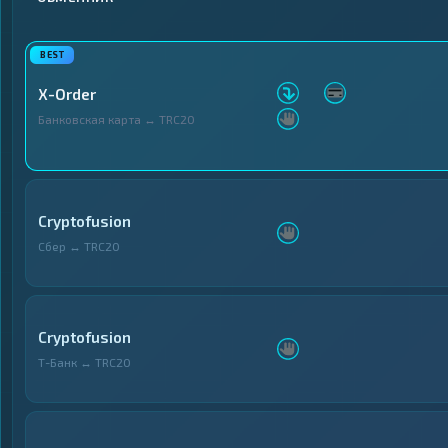
Криптобиржи
Криптобиржи
1
1
▶
▶
Электронные
Электронные
13
13
▶
▶
Деньги
Деньги
X-Order
Банковские счета
Банковские счета
25
25
▶
▶
и карты
и карты
Банковская карта ↔ TRC20
Денежные
Денежные
2
2
▶
▶
переводы
переводы
Наличные
Наличные
17
17
▶
▶
Cryptofusion
Сбер ↔ TRC20
Cryptofusion
Т-Банк ↔ TRC20