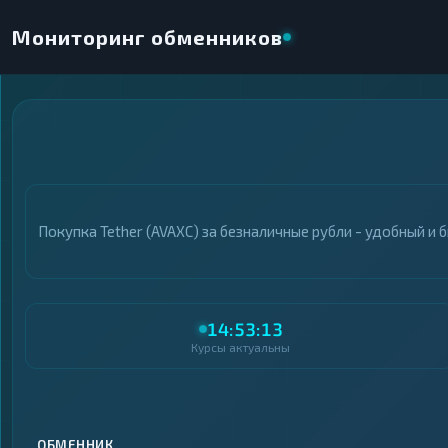
Мониторинг обменников
×
НАПРАВЛЕНИЕ ОБМЕНА
★ ИЗБРАННОЕ
ВСЕ РАЗДЕЛЫ
Покупка Tether (AVAXC) за безналичные рубли - удобный и
ОТДАЁТЕ
ПОЛУЧАЕТЕ
14:53:13
Курсы актуальны
ВСЕ РАЗДЕЛЫ
ВСЕ РАЗДЕЛЫ
Криптовалюты
Криптовалюты
69
69
▶
▶
Интернет-банкинг
Интернет-банкинг
42
42
▶
▶
ОБМЕННИК