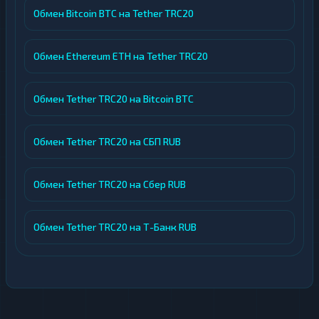
Обмен Bitcoin BTC на Tether TRC20
Пользователь всегда видит итоговую
сумму до подтверждения обмена.
Высокая скорость:
Заявки
Обмен Ethereum ETH на Tether TRC20
обрабатываются оперативно,
большинство обменов выполняется в
Обмен Tether TRC20 на Bitcoin BTC
течение 10–15 минут. Статус заявки
можно отслеживать на сайте в режиме
реального времени.
Обмен Tether TRC20 на СБП RUB
Поддержка клиентов:
Операторы
доступны через онлайн-чат и готовы
Обмен Tether TRC20 на Сбер RUB
помочь в решении возникающих
вопросов. Отдельное внимание
Обмен Tether TRC20 на Т-Банк RUB
уделяется качеству и скорости обратной
связи.
Гибкие условия:
Для оформления
обмена не требуется обязательная
регистрация, однако
зарегистрированные пользователи