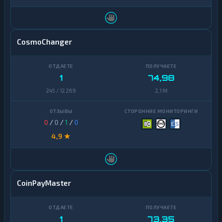
CosmoChanger
1
74,98
245 / 12 269
2,1 M
0
/
0
/
1
/
0
4,9 ★
CoinPayMaster
1
73,35