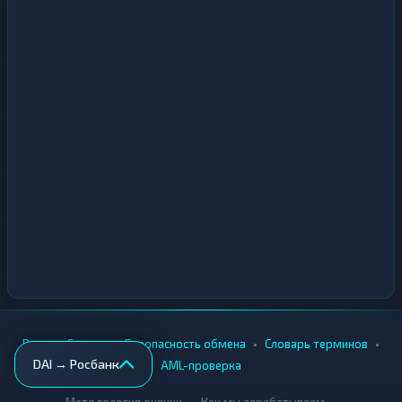
•
•
•
•
Вики
Города
Безопасность обмена
Словарь терминов
DAI → Росбанк
AML-проверка
•
•
Методология оценки
Как мы зарабатываем