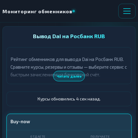
Мониторинг обменников
НАПРАВЛЕНИЕ
Вывод Dai на Росбанк RUB
×
ОБМЕНА
Рейтинг обменников для вывода Dai на Росбанк RUB.
★ ИЗБРАННОЕ
ВСЕ РАЗДЕЛЫ
Сравните курсы, резервы и отзывы — выберите сервис с
быстрым зачислением на банковский счёт.
О
П
Читать далее
Т
О
Д
Л
А
У
Ё
Ч
Курсы обновились 5 сек назад.
Т
А
Е
Е
Т
DAI
Buy-now
Е
Росбанк