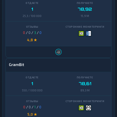
1
78,92
25,3 / 100 000
15,9 M
0
/
0
/
3
/
0
4,8 ★
GramBit
1
78,61
550 / 1 000 000
89,3 M
0
/
0
/
1
/
0
5,0 ★