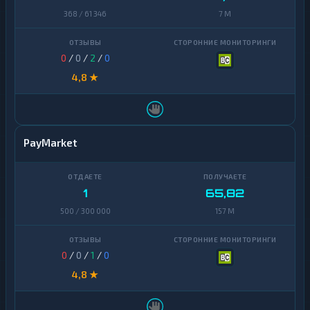
368 / 61 346
7 M
0
/
0
/
2
/
0
4,8 ★
PayMarket
1
65,82
500 / 300 000
157 M
0
/
0
/
1
/
0
4,8 ★