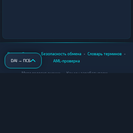
•
•
•
•
Вики
Города
Безопасность обмена
Словарь терминов
DAI → ПСБ
AML-проверка
•
•
Методология оценки
Как мы зарабатываем
Для обменников
Купить крипту
Продать крипту
Купить за рубли