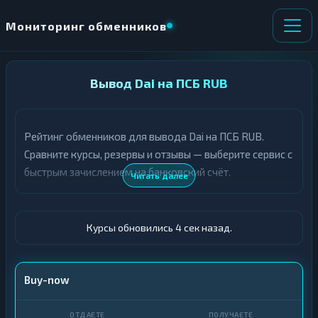
Мониторинг обменников
НАПРАВЛЕНИЕ
Вывод Dai на ПСБ RUB
×
ОБМЕНА
Рейтинг обменников для вывода Dai на ПСБ RUB.
★ ИЗБРАННОЕ
ВСЕ РАЗДЕЛЫ
Сравните курсы, резервы и отзывы — выберите сервис с
быстрым зачислением на банковский счёт.
О
П
Читать далее
Т
О
Д
Л
А
У
Ё
Ч
Курсы обновились 5 сек назад.
Т
А
Е
Е
Т
DAI
Buy-now
Е
ПСБ