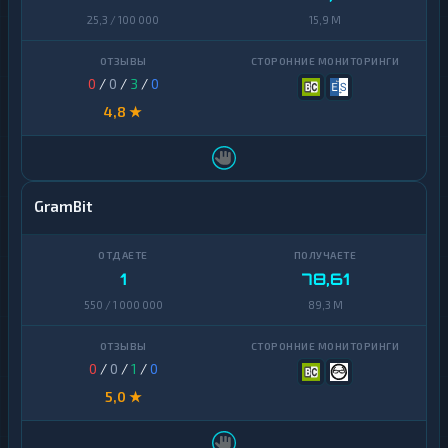
25,3 / 100 000
15,9 M
0
/
0
/
3
/
0
4,8 ★
GramBit
1
78,61
550 / 1 000 000
89,3 M
0
/
0
/
1
/
0
5,0 ★