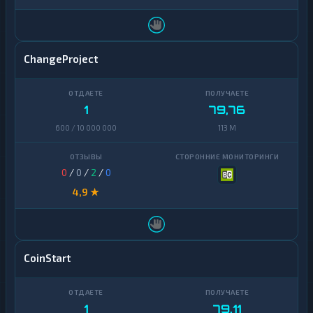
ChangeProject
1
79,76
600 / 10 000 000
113 M
0
/
0
/
2
/
0
4,9 ★
CoinStart
1
79,11