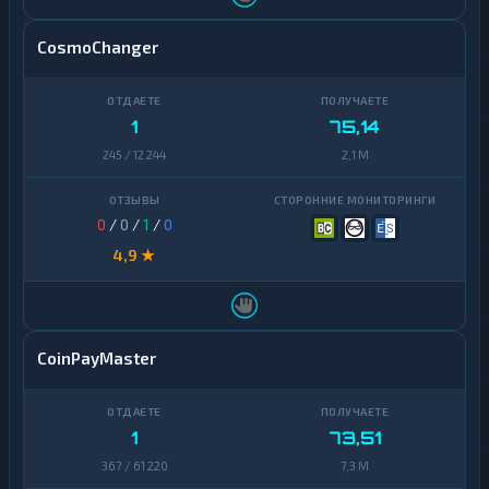
CosmoChanger
1
75,14
245 / 12 244
2,1 M
0
/
0
/
1
/
0
4,9 ★
CoinPayMaster
1
73,51
367 / 61 220
7,3 M