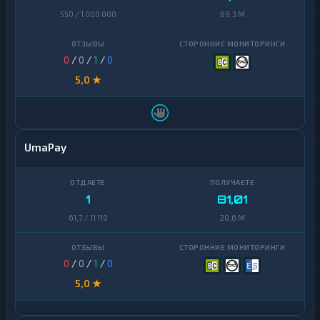
550 / 1 000 000
89,3 M
0
/
0
/
1
/
0
5,0 ★
UmaPay
1
81,01
61,7 / 11 110
20,6 M
0
/
0
/
1
/
0
5,0 ★