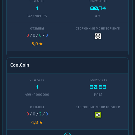
1
80,74
142 / 949 525
4 M
0
/
0
/
0
/
0
5,0 ★
CoolCoin
1
80,68
499 / 1 000 000
144 M
0
/
0
/
2
/
0
4,8 ★