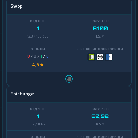
Swop
1
81,00
12,3 / 100 000
122 M
0
/
0
/
1
/
0
4,6 ★
Epichange
1
80,92
62 / 11 122
165 M