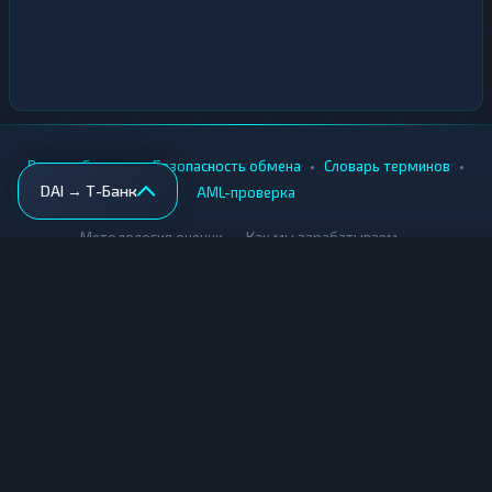
•
•
•
•
Вики
Города
Безопасность обмена
Словарь терминов
DAI → Т-Банк
AML-проверка
•
•
Методология оценки
Как мы зарабатываем
Для обменников
Купить крипту
Продать крипту
Купить за рубли
Продать за рубли