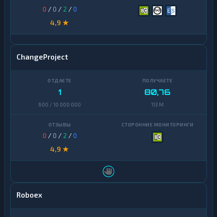
0
/
0
/
2
/
0
4,9 ★
ChangeProject
1
80,76
600 / 10 000 000
113 M
0
/
0
/
2
/
0
4,9 ★
Roboex