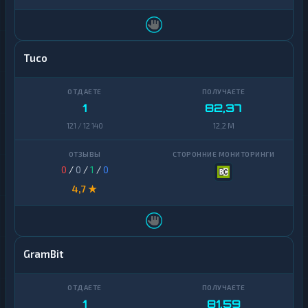
Tuco
1
82,37
121 / 12 140
12,2 M
0
/
0
/
1
/
0
4,7 ★
GramBit
1
81,59