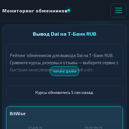
Мониторинг обменников
НАПРАВЛЕНИЕ
Вывод Dai на Т-Банк RUB
×
ОБМЕНА
Рейтинг обменников для вывода Dai на Т-Банк RUB.
★ ИЗБРАННОЕ
ВСЕ РАЗДЕЛЫ
Сравните курсы, резервы и отзывы — выберите сервис с
быстрым зачислением на банковский счёт.
О
П
Читать далее
Т
О
Д
Л
А
У
Ё
Ч
Курсы обновились 6 сек назад.
Т
А
Е
Е
Т
DAI
BitWise
Е
Т-Банк