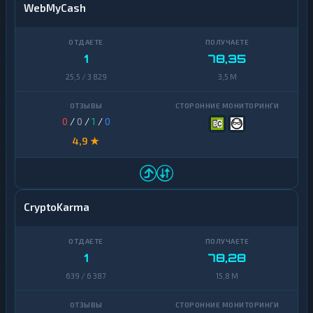
WebMyCash
1
78,35
25,5 / 3 829
3,5 M
0
/
0
/
1
/
0
4,9 ★
CryptoKarma
1
78,28
639 / 6 387
15,8 M