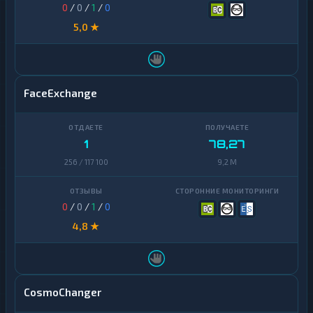
0
/
0
/
1
/
0
5,0 ★
FaceExchange
1
78,27
256 / 117 100
9,2 M
0
/
0
/
1
/
0
4,8 ★
CosmoChanger