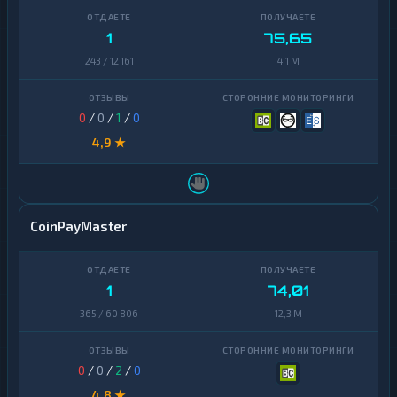
1
75,65
243 / 12 161
4,1 M
0
/
0
/
1
/
0
4,9 ★
CoinPayMaster
1
74,01
365 / 60 806
12,3 M
0
/
0
/
2
/
0
4,8 ★