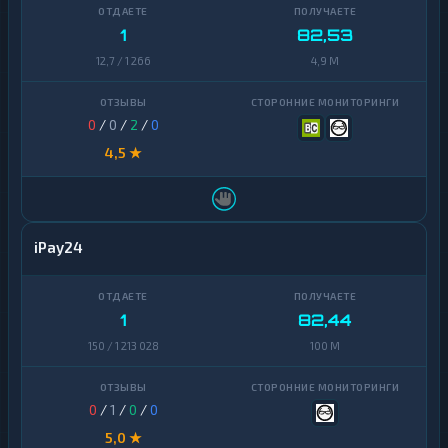
1
82,53
12,7 / 1 266
4,9 M
0
/
0
/
2
/
0
4,5 ★
iPay24
1
82,44
150 / 1 213 028
100 M
0
/
1
/
0
/
0
5,0 ★