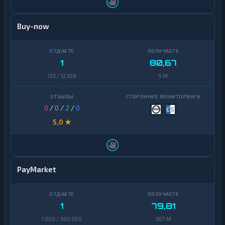
Buy-now
1
80,67
123 / 12 328
5 M
0
/
0
/
2
/
0
5,0 ★
PayMarket
1
79,81
1 000 / 300 000
307 M