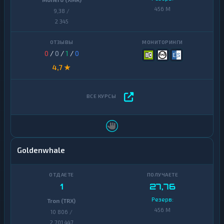
Monero (XMR)
456 M
9,38 /
2 345
0
/
0
/
1
/
0
4,7 ★
Goldenwhale
1
27,76
Резерв:
Tron (TRX)
456 M
10 806 /
2 701 447