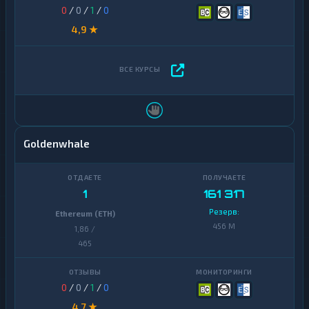
0
/
0
/
1
/
0
4,9 ★
Goldenwhale
1
161 317
Резерв:
Ethereum (ETH)
456 M
1,86 /
465
0
/
0
/
1
/
0
4,7 ★