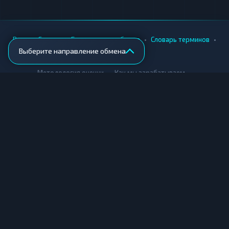
•
•
•
•
Вики
Города
Безопасность обмена
Словарь терминов
Выберите направление обмена
AML-проверка
•
•
Методология оценки
Как мы зарабатываем
Для обменников
Купить крипту
Продать крипту
Купить за рубли
Продать за рубли
© Мониторинг обменников — 2026