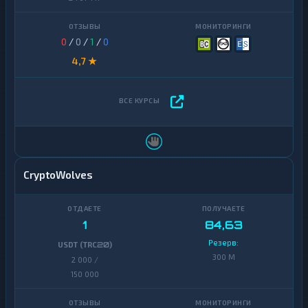
0
/
0
/
1
/
0
4,7 ★
CryptoWolves
1
84,63
Резерв:
USDT (TRC20)
300 M
2 000 /
150 000