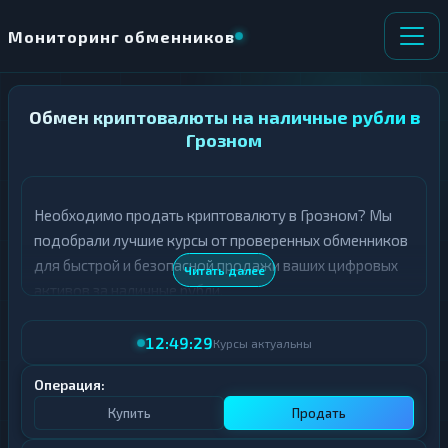
Мониторинг обменников
Обмен криптовалюты на наличные рубли в
НАПРАВЛЕНИЕ
×
ОБМЕНА
Грозном
★ ИЗБРАННОЕ
ВСЕ РАЗДЕЛЫ
Необходимо продать криптовалюту в Грозном? Мы
подобрали лучшие курсы от проверенных обменников
О
П
Т
О
для быстрой и безопасной продажи ваших цифровых
Читать далее
Д
Л
активов за наличные рубли.
А
У
Ё
Ч
В таблице представлены актуальные курсы продажи
Т
А
12:49:29
Курсы актуальны
криптовалют в Грозном. Все обменники проходят
Е
Е
тщательную проверку, а курсы обновляются в режиме
Т
Операция:
Е
реального времени.
Купить
Продать