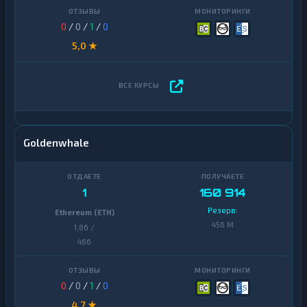
0
/
0
/
1
/
0
5,0 ★
Goldenwhale
1
160 914
Резерв:
Ethereum (ETH)
456 M
1,86 /
466
0
/
0
/
1
/
0
4,7 ★