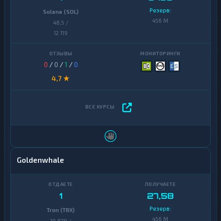
Резерв:
Solana (SOL)
456 M
48,5 /
12 119
0
/
0
/
1
/
0
4,7 ★
Goldenwhale
1
27,58
Резерв:
Tron (TRX)
456 M
10 879 /