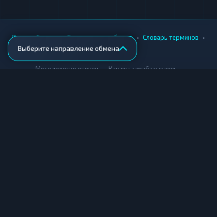
•
•
•
•
Вики
Города
Безопасность обмена
Словарь терминов
Выберите направление обмена
AML-проверка
•
•
Методология оценки
Как мы зарабатываем
Для обменников
Купить крипту
Продать крипту
Купить за рубли
Продать за рубли
© Мониторинг обменников — 2026