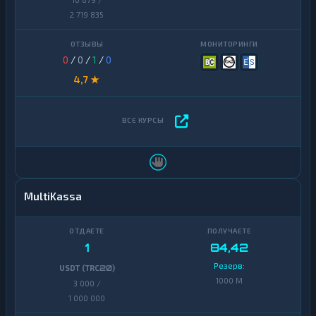
2 719 835
0
/
0
/
1
/
0
4,7 ★
MultiKassa
1
84,42
Резерв:
USDT (TRC20)
1000 M
3 000 /
1 000 000