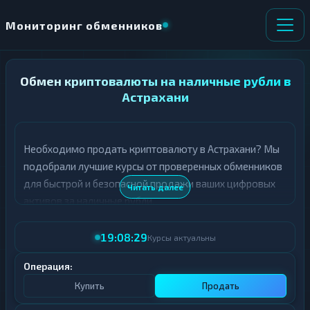
Мониторинг обменников
Обмен криптовалюты на наличные рубли в
НАПРАВЛЕНИЕ
×
ОБМЕНА
Астрахани
★ ИЗБРАННОЕ
ВСЕ РАЗДЕЛЫ
Необходимо продать криптовалюту в Астрахани? Мы
подобрали лучшие курсы от проверенных обменников
О
П
Т
О
для быстрой и безопасной продажи ваших цифровых
Читать далее
Д
Л
активов за наличные рубли.
А
У
Ё
Ч
В таблице представлены актуальные курсы продажи
Т
А
19:08:29
Курсы актуальны
криптовалют в Астрахани. Все обменники проходят
Е
Е
тщательную проверку, а курсы обновляются в режиме
Т
Операция:
Е
реального времени.
Купить
Продать