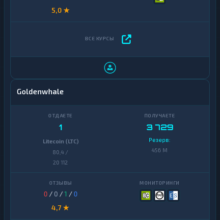
5,0 ★
Goldenwhale
1
3 729
Резерв:
Litecoin (LTC)
456 M
80,4 /
20 112
0
/
0
/
1
/
0
4,7 ★