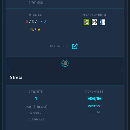
2 761 638
0
/
0
/
1
/
0
4,7 ★
Strela
1
83,15
Резерв:
USDT (TRC20)
3093 M
6 000 /
36 846 222