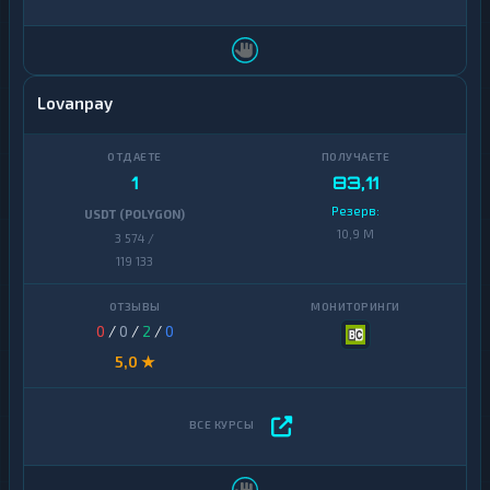
Lovanpay
1
83,11
Резерв:
USDT (POLYGON)
10,9 M
3 574 /
119 133
0
/
0
/
2
/
0
5,0 ★