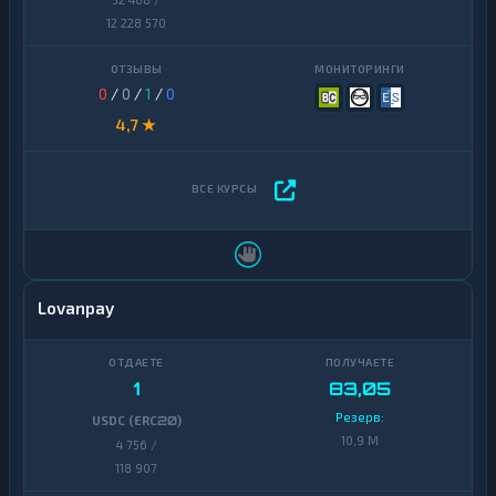
12 228 570
0
/
0
/
1
/
0
4,7 ★
Lovanpay
1
83,05
Резерв:
USDC (ERC20)
10,9 M
4 756 /
118 907