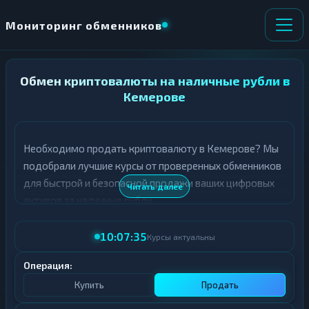
Мониторинг обменников
Обмен криптовалюты на наличные рубли в
НАПРАВЛЕНИЕ
×
ОБМЕНА
Кемерове
★ ИЗБРАННОЕ
ВСЕ РАЗДЕЛЫ
Необходимо продать криптовалюту в Кемерове? Мы
подобрали лучшие курсы от проверенных обменников
О
П
Т
О
для быстрой и безопасной продажи ваших цифровых
Читать далее
Д
Л
активов за наличные рубли.
А
У
Ё
Ч
В таблице представлены актуальные курсы продажи
Т
А
10:07:35
Курсы актуальны
криптовалют в Кемерове. Все обменники проходят
Е
Е
тщательную проверку, а курсы обновляются в режиме
Т
Операция:
Е
реального времени.
Купить
Продать