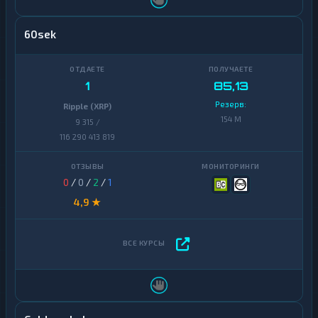
60sek
1
85,13
Резерв:
Ripple (XRP)
154 M
9 315 /
116 290 413 819
0
/
0
/
2
/
1
4,9 ★