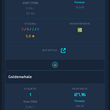
Резерв:
USDT (TON)
10,9 M
3 574 /
119 133
0
/
0
/
2
/
0
5,0 ★
Goldenwhale
1
27,16
Резерв:
Tron (TRX)
456 M
11 047 /