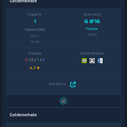
Goldenwhale
1
6 076
Резерв:
Solana (SOL)
456 M
49,4 /
12 344
0
/
0
/
1
/
0
4,7 ★
Goldenwhale