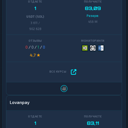
1
83,09
Резерв:
USDT (SOL)
456 M
3 611 /
902 628
0
/
0
/
1
/
0
4,7 ★
Lovanpay
1
83,11