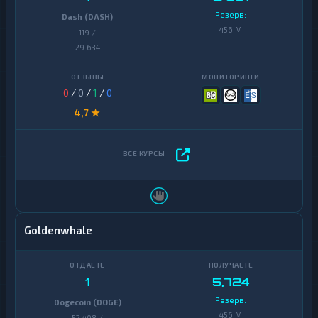
Резерв:
Dash (DASH)
456 M
119 /
29 634
0
/
0
/
1
/
0
4,7 ★
Goldenwhale
1
5,724
Резерв:
Dogecoin (DOGE)
456 M
52 408 /