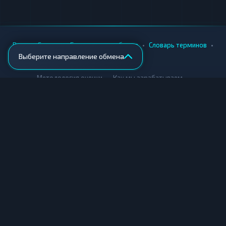
•
•
•
•
Вики
Города
Безопасность обмена
Словарь терминов
Выберите направление обмена
AML-проверка
•
•
Методология оценки
Как мы зарабатываем
Для обменников
Купить крипту
Продать крипту
Купить за рубли
Продать за рубли