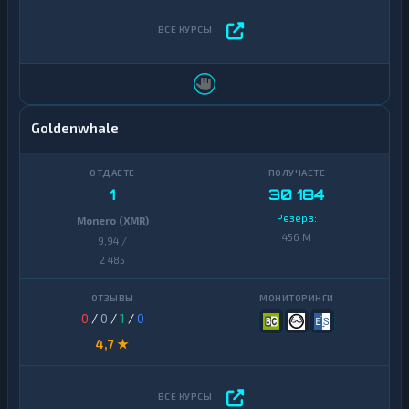
Goldenwhale
1
30 184
Резерв:
Monero (XMR)
456 M
9,94 /
2 485
0
/
0
/
1
/
0
4,7 ★