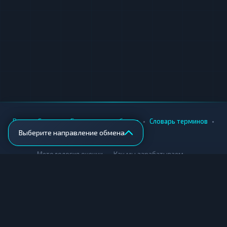
•
•
•
•
Вики
Города
Безопасность обмена
Словарь терминов
Выберите направление обмена
AML-проверка
•
•
Методология оценки
Как мы зарабатываем
Для обменников
Купить крипту
Продать крипту