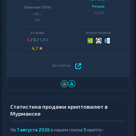
Резерв:
Ethereum (ETH)
51,2 M
1,86 /
317
0
/
0
/
1
/
0
4,7 ★
Статистика продажи криптовалют в
Мурманске
На
7 августа 2026
в нашем списке
5
крипто-