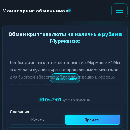
Мониторинг обменников
Обмен криптовалюты на наличные рубли в
НАПРАВЛЕНИЕ
×
ОБМЕНА
Мурманске
★ ИЗБРАННОЕ
ВСЕ РАЗДЕЛЫ
Необходимо продать криптовалюту в Мурманске? Мы
подобрали лучшие курсы от проверенных обменников
О
П
Т
О
для быстрой и безопасной продажи ваших цифровых
Читать далее
Д
Л
активов за наличные рубли.
А
У
Ё
Ч
В таблице представлены актуальные курсы продажи
Т
А
10:42:01
Курсы актуальны
криптовалют в Мурманске. Все обменники проходят
Е
Е
тщательную проверку, а курсы обновляются в режиме
Т
Операция:
Е
реального времени.
Купить
Продать