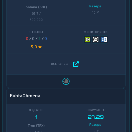
Резерв:
Solana (SOL)
10 M
63,7 /
500 000
0
/
0
/
2
/
0
5,0 ★
BuhtaObmena
1
27,29
Резерв:
Tron (TRX)
10 M
14 336 /