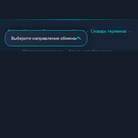
•
•
•
•
Вики
Города
Безопасность обмена
Словарь терминов
Выберите направление обмена
AML-проверка
•
•
Методология оценки
Как мы зарабатываем
Для обменников
Купить крипту
Продать крипту
Купить за рубли
Продать за рубли