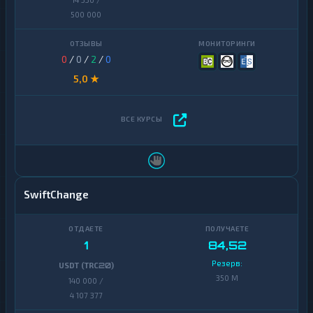
500 000
0
/
0
/
2
/
0
5,0 ★
SwiftChange
1
84,52
Резерв:
USDT (TRC20)
350 M
140 000 /
4 107 377