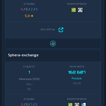
0
/
0
/
2
/
0
5,0 ★
Sphera-exchange
1
162 607
Резерв:
Ethereum (ETH)
51,2 M
1,84 /
315
0
/
0
/
1
/
0