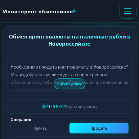
Мониторинг обменников
Обмен криптовалюты на наличные рубли в
НАПРАВЛЕНИЕ
×
ОБМЕНА
Новороссийске
★ ИЗБРАННОЕ
ВСЕ РАЗДЕЛЫ
Необходимо продать криптовалюту в Новороссийске?
Мы подобрали лучшие курсы от проверенных
О
П
Т
О
обменников для быстрой и безопасной продажи ваших
Читать далее
Д
Л
цифровых активов за наличные рубли.
А
У
Ё
Ч
В таблице представлены актуальные курсы продажи
Т
А
21:58:22
Курсы актуальны
криптовалют в Новороссийске. Все обменники
Е
Е
проходят тщательную проверку, а курсы обновляются
Т
Операция:
Е
в режиме реального времени.
Купить
Продать